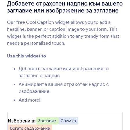
Вграждане на PDF
Добавете страхотен надпис към вашето
Вградете и показвайте PDF файлове във
заглавие или изображение за заглавие
вашата форма
Our free Cool Caption widget allows you to add a
headline, banner, or caption image to your form. This
Адаптивен банер
widget is the perfect addition to any trendy form that
Добавете адаптивен банер към формата си
needs a personalized touch.
Use this widget to
Анимирано заглавие
Добавете анимирано заглавие към формата
Добавете заглавие или изображения за
си
заглавие с надпис
Анимирайте вашия страхотен надпис с
изображение
Готин надпис
And more!
Добавете страхотен надпис към вашето
заглавие или изображение за заглавие
Изброени в:
Заглавие
Снимка
Спойлер текст
Богато съдържание