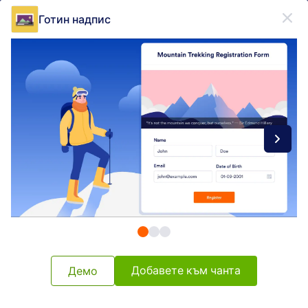
Начало на диалоговия прозорец
Готин надпис
Регистрирайте се безплатно
Form Widgets Categories
Джаджи за форма
Заглавие
Заглавие
13 Джаджи
Най-нови
Популярност
Добавете към чанта
Демо