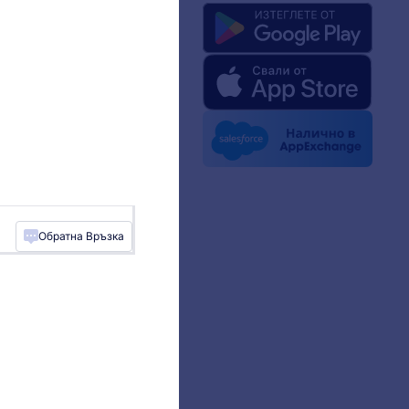
с
rm Facts for AI
ен комплект
вините
тини
ньорства
Обратна Връзка
нтски истории