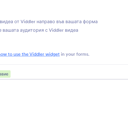
Свържете се с нас
За на
Ръководства за употреба
Jotfo
видеа от Viddler направо във вашата форма
Меди
Помощ
 вашата аудитория с Viddler видеа
рма
В но
Академия на Jotform
Бюле
Уебинари
how to use the Viddler widget
in your forms.
s
NEW
Парт
Podcasts
авие
Професионални услуги
Блог
Съобщете за злоупотреба
Клие
Подайте сигнал за проблем
с авторски права
Възстановете Jotform
акаунт