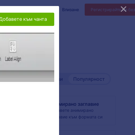
Ентерпрайз
Цени
Влизане
Регистрирайте се бе
Добавете към чанта
Най-нови
Популярност
Анимирано заглавие
 банер
Добавете анимирано
заглавие към формата си