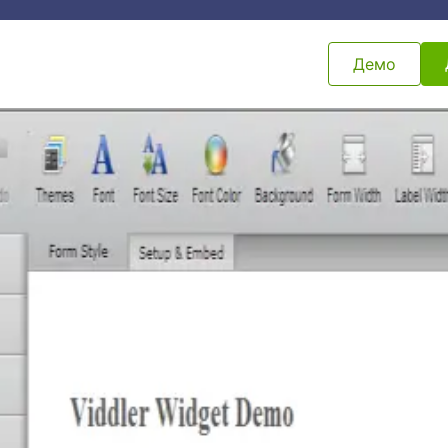
Шаблони
Интеграции
Продукти
Поддръжка
Демо
а форма
Заглавие
авие
и
Вграждане на PDF
Адаптивен банер
Вградете и показвайте PDF
Добавете адаптивен
файлове във вашата форма
към формата си