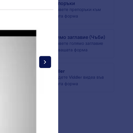
Препоръки
Добавете препоръки към
вашата форма
вашите
Голямо заглавие (Чъби)
кст към
Добавете голямо заглавие
към вашата форма
Viddler
а форма
Вградете Viddler видеа във
вашата форма
кси