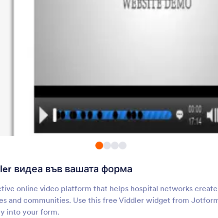
Относно Заглавие
Заглавието на формата е ключово за привличане на вниманието 
джаджите за формово заглавие на Jotform. Перфектно, ако иск
специализиран текст. Започнете, като изберете по-долу безпла
ler видеа във вашата форма
ctive online video platform that helps hospital networks create
Поддръжка
Комп
es and communities. Use this free Viddler widget from Jotfor
ly into your form.