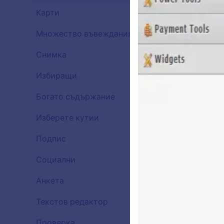
Карти
43
Множество въвеждания
25
Снимка
28
Избиращи
76
Богато съдържание
57
Изберете кутии
65
Подпис
6
Социални
12
Анкета
25
Текстов редактор
12
Проверка
36