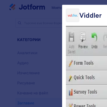
Начало на диалоговия прозорец
Моето работно пространство
Viddler
Джаджи з
Загл
КАТЕГОРИИ
13 Джадж
Аналитики
28
Аудио
6
Изчисление
33
Рисуване
9
Качване на файл
14
Заглавие
13