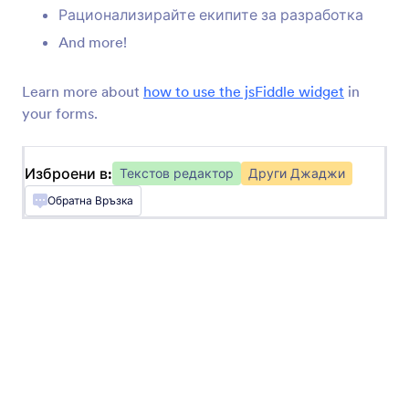
Извлечете набор от знаци от друго формово
Рационализирайте екипите за разработка
поле
And more!
Learn more about
how to use the jsFiddle widget
in
Squire Редактор
your forms.
Добавете мощен текстов редактор към
вашата форма
Изброени в:
Текстов редактор
Други Джаджи
AutoJS
Обратна Връзка
Добавете текстово поле за автоматично
попълване към вашата форма
CKEditor
Добавете CKEditor към вашите форми
Модерно голямо поле за въвеждане
Добавете красиво и голямо текстово поле