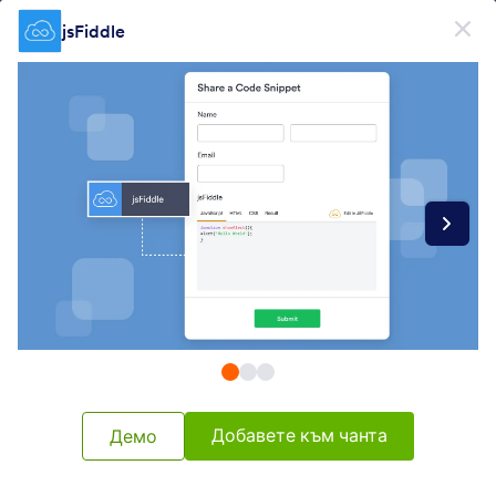
Начало на диалоговия прозорец
jsFiddle
Регистрирайте се безплатно
Form Widgets Categories
Джаджи за форма
Текстов редактор
Текстов редактор
12 Джаджи
Най-нови
Популярност
Добавете към чанта
Демо