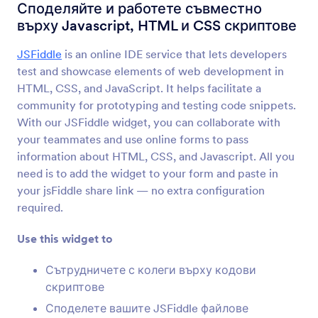
Авто-оразмеряване на текстова
Споделяйте и работете съвместно
област
Добавете текстова област с динамично
върху Javascript, HTML и CSS скриптове
преоразмеряване към вашата форма
JSFiddle
is an online IDE service that lets developers
test and showcase elements of web development in
Без заглавия
HTML, CSS, and JavaScript. It helps facilitate a
Спестете пространство с етикети на
community for prototyping and testing code snippets.
подсказки
With our JSFiddle widget, you can collaborate with
your teammates and use online forms to pass
information about HTML, CSS, and Javascript. All you
Редактор на код
need is to add the widget to your form and paste in
Проверете вашия код за грешки
your jsFiddle share link — no extra configuration
required.
Маскирано въвеждане
Use this widget to
Автоматично форматиране на числови
стойности
Сътрудничете с колеги върху кодови
скриптове
Споделете вашите JSFiddle файлове
Подниз