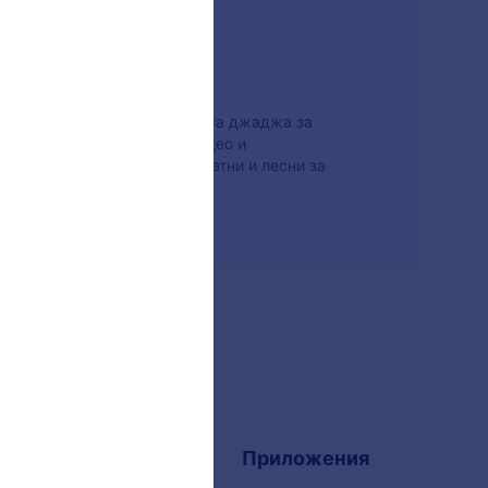
те онлайн форми? Jotform има джаджа за
силия да добавяте звук, видео и
-добрата част? Те са безплатни и лесни за
ания
Приложения