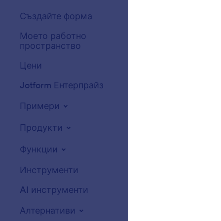
Създайте форма
Шаблони
Моето работно
Теми за форми
пространство
Джаджи за фо
Цени
Интеграции
Jotform Ентерпрайз
Website Widget
Примери
Продукти
Функции
Инструменти
AI инструменти
Алтернативи