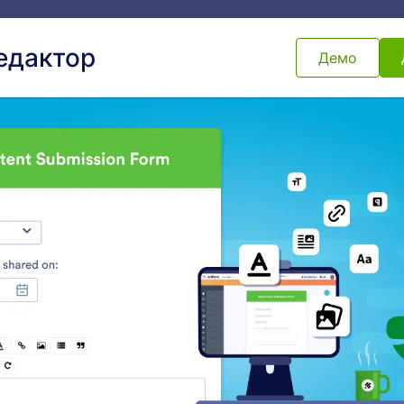
Шаблони
Интеграции
Продукти
Поддръжка
Редактор
Демо
а форма
Богато съдържание
то съдържание
и
Мрежа с данни
Вграждане на PDF
Добавете таблица с данни
Вградете и показвай
към формата си
файлове във вашата