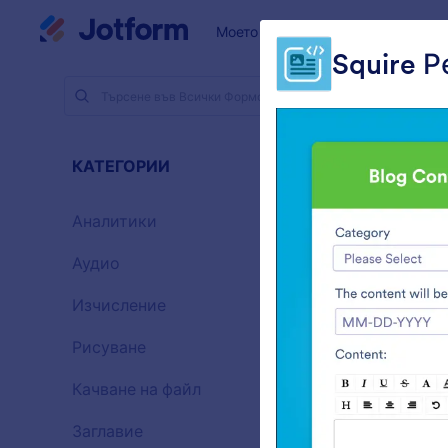
Начало на диалоговия прозорец
Моето работно пространство
Squire 
Джаджи з
Бога
КАТЕГОРИИ
57 Джадж
Аналитики
28
Аудио
6
Изчисление
33
Рисуване
9
Качване на файл
14
Заглавие
13