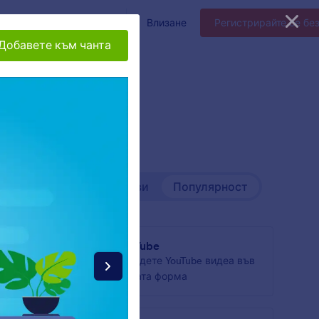
Ентерпрайз
Цени
Влизане
Регистрирайте се бе
Добавете към чанта
Най-нови
Популярност
YouTube
те PDF
Вградете YouTube видеа във
 форма
вашата форма