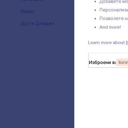
Добавете мо
Персонализ
Видео
20
Позволете н
Други Джаджи
111
And more!
Learn more about
Изброени в:
Бога