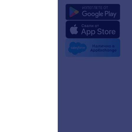
с
rm Facts for AI
ен комплект
вините
тини
ньорства
нтски истории