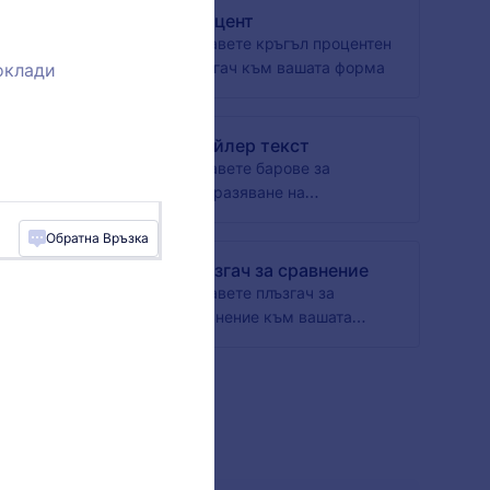
Процент
 надпис
Добавете кръгъл процентен
 или
плъзгач към вашата форма
оклади
авие
ст
Спойлер текст
 се
Добавете барове за
орма
изобразяване на
съдържанието към вашите
Обратна Връзка
форми
Плъзгач за сравнение
 към
Добавете плъзгач за
сравнение към вашата
форма
 Джаджи