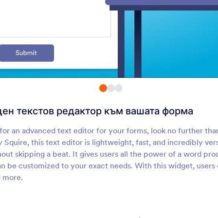
Бутони с отметки
Преглед преди
изпращане
Добавете солидни бутони за
Позволете на потреб
отметка към формата си
да прегледат тяхнит
подадени формуляр
QR Код
QR код четец
Добавете QR код към
Позволете на потреб
вашата форма
да сканират QR кодо
вашата форма
ен текстов редактор към вашата форма
Радио бутони с
Динамичен QR ко
изображения
Използвайте изображения за
Добавете динамичен
 for an advanced text editor for your forms, look no further tha
опции за радио бутони
към вашата форма
Squire, this text editor is lightweight, fast, and incredibly v
ut skipping a beat. It gives users all the power of a word pro
can be customized to your exact needs. With this widget, users
Дъска за рисуване
Vimeo
d more.
Добавете чертожна дъска
Добавете Vimeo вид
към формата си
вашите форми