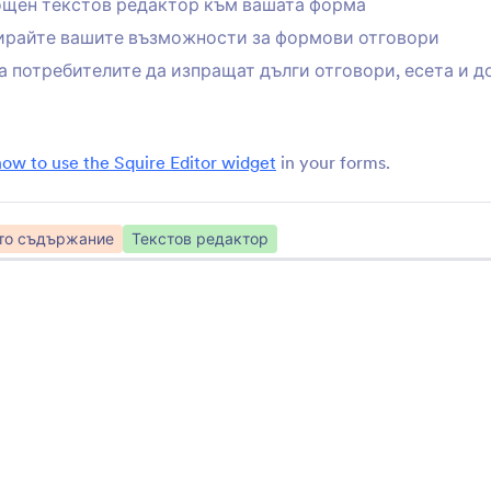
щен текстов редактор към вашата форма
Основен разделител
Готин надпис
ирайте вашите възможности за формови отговори
Отделете раздели във
Добавете страхотен
вашите форми
към вашето заглавие
а потребителите да изпращат дълги отговори, есета и д
изображение за загл
Squire Редактор
Превъртащ се тек
how to use the Squire Editor widget
in your forms.
Добавете мощен текстов
Добавете превъртащ
редактор към вашата форма
текст към вашата ф
то съдържание
Текстов редактор
Kinomap
Препоръки
Споделете вашите Kinomap
Добавете препоръки
видеа във вашата форма
вашата форма
Вижте Още Формови