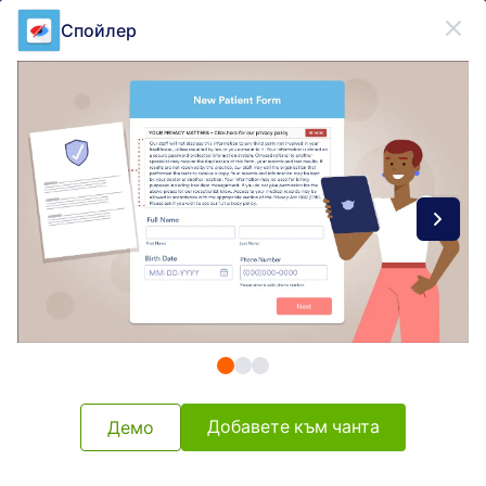
Начало на диалоговия прозорец
Спойлер
Регистрирайте се безплатно
Form Widgets Categories
Джаджи за форма
Богато съдържание
Богато съдържание
57 Джаджи
Най-нови
Популярност
Добавете към чанта
Демо