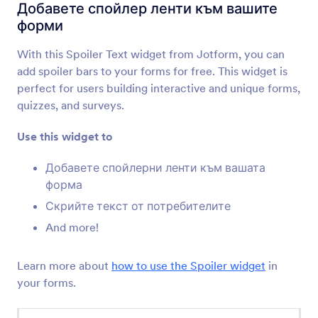
Мрежа с данни
Добавете спойлер ленти към вашите
Добавете таблица с данни към формата си
форми
With this Spoiler Text widget from Jotform, you can
Вграждане на PDF
add spoiler bars to your forms for free. This widget is
Вградете и показвайте PDF файлове във
perfect for users building interactive and unique forms,
вашата форма
quizzes, and surveys.
Use this widget to
YouTube
Вградете YouTube видеа във вашата форма
Добавете спойлерни ленти към вашата
форма
Скрийте текст от потребителите
Бутони с отметки
And more!
Добавете солидни бутони за отметка към
формата си
Learn more about
how to use the Spoiler widget
in
your forms.
Преглед преди изпращане
Позволете на потребителите да прегледат