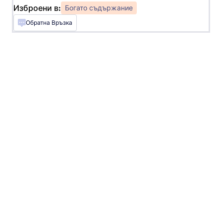
тяхните подадени формуляри
Изброени в:
Богато съдържание
Обратна Връзка
Кратки превъртяеми условия
Добавете превъртащи се правила и условия
във формата си
QR Код
Добавете QR код към вашата форма
QR код четец
Позволете на потребителите да сканират QR
кодове чрез вашата форма
Плъзгач
Добавете плъзгач към вашата форма