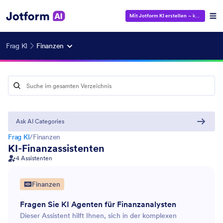
Mit Jotform KI erstellen
– kostenlos!
Frag KI
Finanzen
Ask AI Categories
Frag KI
/
Finanzen
KI-Finanzassistenten
4 Assistenten
Finanzen
HR
13
Fragen Sie KI Agenten für Finanzanalysten
Marketing
35
Dieser Assistent hilft Ihnen, sich in der komplexen