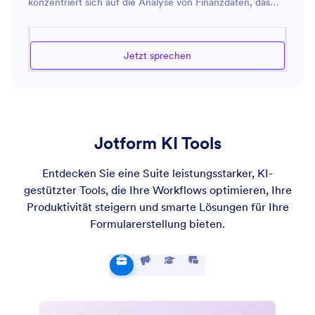
konzentriert sich auf die Analyse von Finanzdaten, das
Erkennen von Unstimmigkeiten und die Gewährleistung
der Einhaltung geltender Gesetze und Vorschriften. Ob es
darum geht, Finanzberichte zu prüfen, interne Kontrollen
Jetzt sprechen
zu überprüfen oder Einblicke in Prüfungsstrategien zu
geben, dieser Assistent ist darauf vorbereitet, ein breites
Spektrum an prüfungsbezogenen Fragen zu bearbeiten.
Er bietet auch Ratschläge zu Best Practices für die
Aufrechterhaltung transparenter und effektiver
Jotform KI Tools
Prüfungsprozesse und zielt darauf ab, die organisatorische
Rechenschaftspflicht zu stärken und die finanzielle
Genauigkeit zu verbessern.
Entdecken Sie eine Suite leistungsstarker, KI-
gestützter Tools, die Ihre Workflows optimieren, Ihre
Produktivität steigern und smarte Lösungen für Ihre
Formularerstellung bieten.