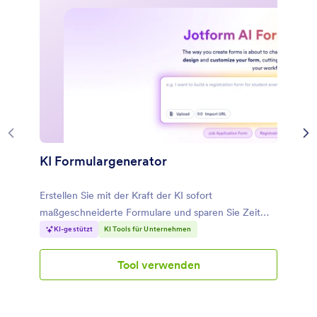
KI Formulargenerator
Erstellen Sie mit der Kraft der KI sofort
maßgeschneiderte Formulare und sparen Sie Zeit
und Mühe.
KI-gestützt
KI Tools für Unternehmen
Tool verwenden
KI
Formulargenerator