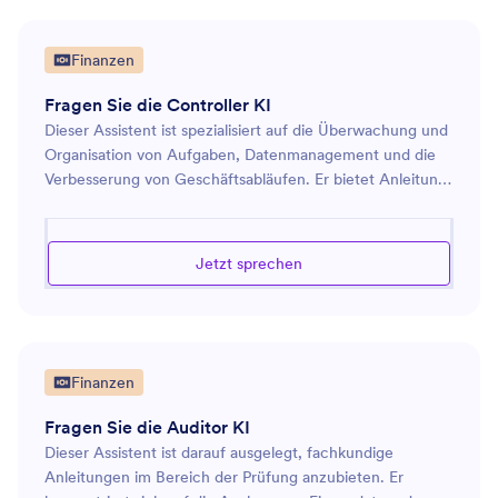
Allgemein
der Automatisierung wiederkehrender Aufgaben zu
5
helfen. Ich bin bestrebt, sicherzustellen, dass Ihre
NGO
Buchhaltungsabläufe reibungslos und effizient laufen.
5
Finanzen
Gesundheit
4
Fragen Sie die Controller KI
Dieser Assistent ist spezialisiert auf die Überwachung und
Kreativ
2
Organisation von Aufgaben, Datenmanagement und die
Verbesserung von Geschäftsabläufen. Er bietet Anleitung
Recht
3
zur Optimierung von Prozessen, zur Sicherstellung der
Datenkorrektheit und zur Effizienzsteigerung durch
Gastgewerbe
4
praktische Werkzeuge und Ansätze, wo anwendbar. Mit
Jetzt sprechen
dem Ziel, klare und strukturierte Lösungen zu bieten,
Bildung
4
sorgt diese Rolle dafür, dass Ihre Abläufe reibungslos und
effektiv gesteuert werden, wodurch Sie mehr Zeit haben,
Immobilien
4
sich auf strategische Prioritäten zu konzentrieren.
Finanzen
Fragen Sie die Auditor KI
Dieser Assistent ist darauf ausgelegt, fachkundige
Anleitungen im Bereich der Prüfung anzubieten. Er