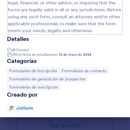
legal, financial, or other advice, or implying that the
forms are legally valid in all or any jurisdictions. Before
using any such form, consult an attorney and/or other
applicable professionals to make sure that the form
meets your needs, legally and otherwise.
Detalles
13
Clon(es)
Última fecha de actualización:
12 de mayo de 2026
Categorías
Ir a Categoría:
Ir a Categoría:
Formularios de inscripción
Formularios de contacto
Formulario De Registro De Estudios De Teología
Ir a Categoría:
Formularios de generación de prospectos
Aquí está un formulario fácil de usar para inscripción
Ir a Categoría:
Formularios de suscripción
de estudios teológicos o bíblicos.
Creado por
Jotform
Go to Category:
Formularios de educación
Fin del diálogo
Usar plantilla