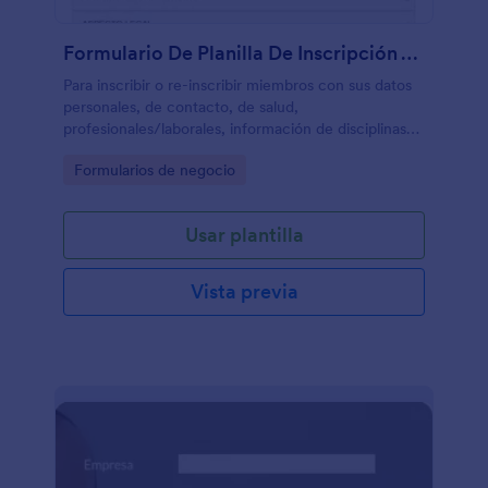
Formulario De Planilla De Inscripción A Club Deportivo
Para inscribir o re-inscribir miembros con sus datos
personales, de contacto, de salud,
profesionales/laborales, información de disciplinas
deportivas y horarios. Esta plantilla viene con una
Go to Category:
Formularios de negocio
variedad de widgets para demostrar con este caso
real su uso y funcionamiento, entre ellos: campos
narrativos, e-firma y botonos de opción múltiple.
Usar plantilla
Vista previa