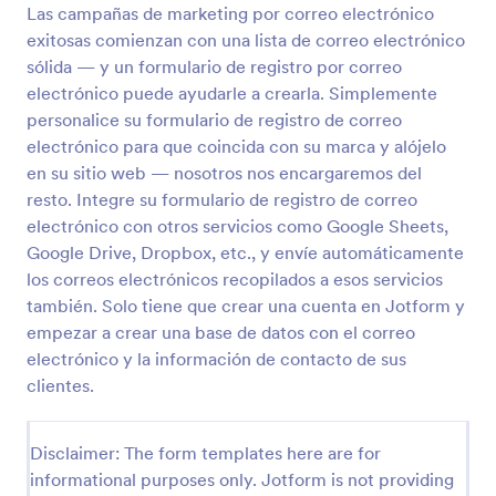
Las campañas de marketing por correo electrónico
Formulario De Citas Médicas
exitosas comienzan con una lista de correo electrónico
sólida — y un formulario de registro por correo
Un formulario de citas médicas permite a los
pacientes solicitar citas médicas en línea.
electrónico puede ayudarle a crearla. Simplemente
personalice su formulario de registro de correo
electrónico para que coincida con su marca y alójelo
Go to Category:
Formularios de inscripción
en su sitio web — nosotros nos encargaremos del
resto. Integre su formulario de registro de correo
Usar plantilla
electrónico con otros servicios como Google Sheets,
Google Drive, Dropbox, etc., y envíe automáticamente
Vista previa
los correos electrónicos recopilados a esos servicios
también. Solo tiene que crear una cuenta en Jotform y
empezar a crear una base de datos con el correo
electrónico y la información de contacto de sus
clientes.
Disclaimer: The form templates here are for
informational purposes only. Jotform is not providing