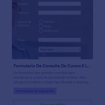
Formulario De Consulta De Cursos E Learning
Un formulario que permite consultas para
inscripción a cursos de aprendizaje en línea. Muy
útil para inscribirse a clases tipo Moodle e-learning,
incluye términos y condiciones.
Go to Category:
Formularios de educación
Usar plantilla