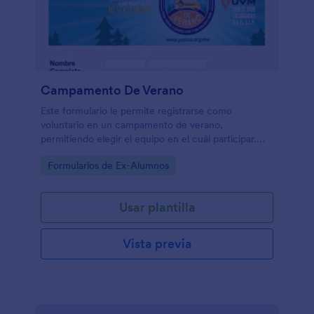
Campamento De Verano
Este formulario le permite registrarse como
voluntario en un campamento de verano,
permitiendo elegir el equipo en el cuál participar.
Tiene incluido un vídeo y una aplicacion para
Go to Category:
Formularios de Ex-Alumnos
compartir en facebook.
Usar plantilla
Vista previa