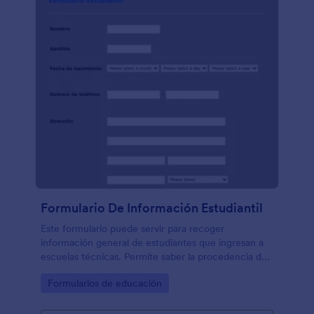
Formulario De Información Estudiantil
Este formulario puede servir para recoger
información general de estudiantes que ingresan a
escuelas técnicas. Permite saber la procedencia del
estudiante, así como el medio de transporte
Go to Category:
Formularios de educación
utilizado y las actividades culturales a las que
pertenezcan.