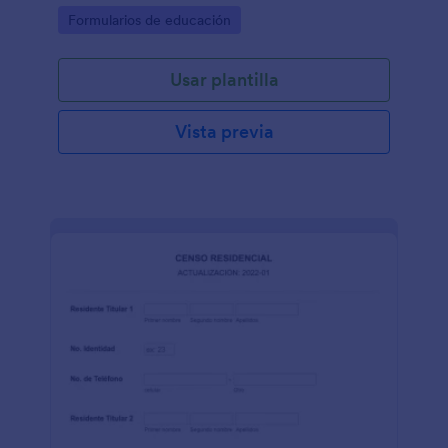
Go to Category:
Formularios de educación
Usar plantilla
Vista previa