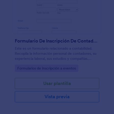
Formulario De Inscripción De Contadores
Este es un formulario relacionado a contabilidad.
Recopila la información personal de contadores, su
experiencia laboral, sus estudios y compañías.
Utilice este formulario de registro para eventos
Go to Category:
Formularios de inscripción a eventos
relacionados de contabilidad, convenciones o
registro en sociedades de contadores.
Usar plantilla
Vista previa