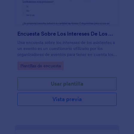
Encuesta Sobre Los Intereses De Los Asistentes Al Evento
Una encuesta sobre los intereses de los asistentes a
un evento es un cuestionario utilizado por los
organizadores de eventos para tener en cuenta los
intereses de los posibles asistentes. ¡Recopile toda la
Go to Category:
Plantillas de encuesta
información que necesite en línea!
Usar plantilla
Vista previa