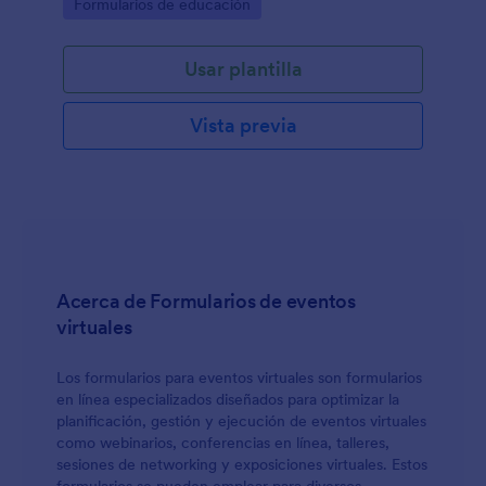
Go to Category:
Formularios de educación
Usar plantilla
Vista previa
Acerca de Formularios de eventos
virtuales
Los formularios para eventos virtuales son formularios
en línea especializados diseñados para optimizar la
planificación, gestión y ejecución de eventos virtuales
como webinarios, conferencias en línea, talleres,
sesiones de networking y exposiciones virtuales. Estos