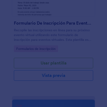
Formulario De Inscripción Para Eventos Virtuales
Recopile las inscripciones en línea para su próximo
evento virtual utilizando este formulario de
inscripción para eventos virtuales. Esta plantilla es
sencilla pero muy potente gracias al widget de lista
Go to Category:
Formularios de inscripción
configurable y a la herramienta de órdenes de
compra.
Usar plantilla
Vista previa