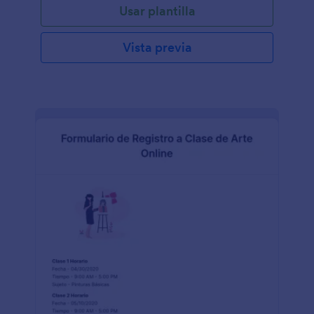
Este formulario se puede integrar con Google
Usar plantilla
difundir entusiasmo y alegría durante la fiesta de dar.
Calendar para crear eventos enviados
Este formulario incluye a todos los participantes y
automáticamente y / o integrarlo con Zoom para
determina quién está cualificado para recibir un
Vista previa
programar de inmediato una conferencia de evento
premio o sorteo. Este Formulario de Inscripción en
virtual de zoom. Administre fácilmente sus envíos
Sorteo Navideño contiene campos de formulario en
con la página de envíos del formulario. Envíe un
los que se solicitan datos del participante como el
enlace por correo electrónico o redes sociales para
nombre, la edad, el número de teléfono, el correo
invitar a sus objetivos previstos. ¡Copie este
electrónico y la dirección. Esta plantilla de
formulario y utilícelo inmediatamente aquí en
formulario también contiene campos de formulario
Jotform!"
que solicitan el nombre del producto adquirido, el
número de pedido, el importe total de la compra y
el campo de carga de archivos. Esta plantilla utiliza
el widget de ID único que asigna automáticamente
un valor único para cada envío. Esto es perfecto
para formularios de entrada como esta plantilla. Esta
plantilla de formulario también utiliza la herramienta
de carga de archivos, donde el participante puede
cargar una foto del recibo.