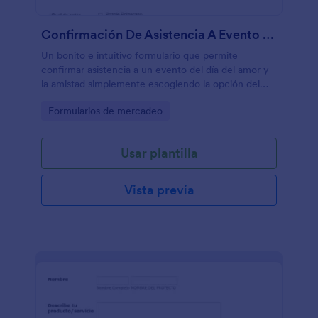
Confirmación De Asistencia A Evento Del Día Del Amor Y La Amistad
Un bonito e intuitivo formulario que permite
confirmar asistencia a un evento del día del amor y
la amistad simplemente escogiendo la opción del
plato de comida.
Go to Category:
Formularios de mercadeo
Usar plantilla
Vista previa