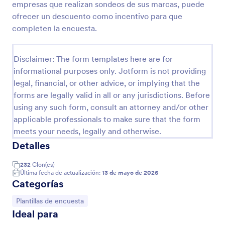
empresas que realizan sondeos de sus marcas, puede
Vista previa
ofrecer un descuento como incentivo para que
completen la encuesta.
Disclaimer: The form templates here are for
informational purposes only. Jotform is not providing
legal, financial, or other advice, or implying that the
forms are legally valid in all or any jurisdictions. Before
using any such form, consult an attorney and/or other
applicable professionals to make sure that the form
meets your needs, legally and otherwise.
Detalles
232
Clon(es)
Última fecha de actualización:
13 de mayo de 2026
Categorías
Ir a Categoría:
Plantillas de encuesta
Ideal para