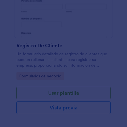
Registro De Cliente
Un formulario detallado de registro de clientes que
pueden rellenar sus clientes para registrar su
empresa, proporcionando su información de
contacto, datos de la empresa, dirección de
Go to Category:
Formularios de negocio
facturación y envío, y requisitos específicos, si los
hubiera.
Usar plantilla
Vista previa