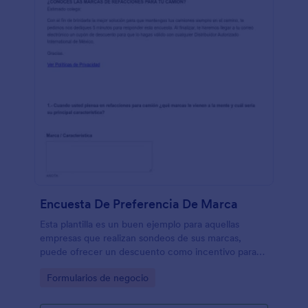
Encuesta De Preferencia De Marca
Esta plantilla es un buen ejemplo para aquellas
empresas que realizan sondeos de sus marcas,
puede ofrecer un descuento como incentivo para
que completen la encuesta.
Go to Category:
Formularios de negocio