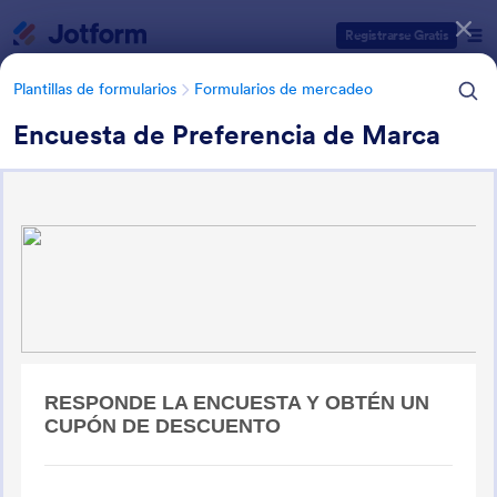
Inicio del diálogo
Registrarse Gratis
Plantillas de formularios
Formularios de mercadeo
Encuesta de Preferencia de Marca
Categorías de plantillas de formulario
Plantillas de formularios
Formularios de mercadeo
Formularios de mercadeo
25 Plantillas