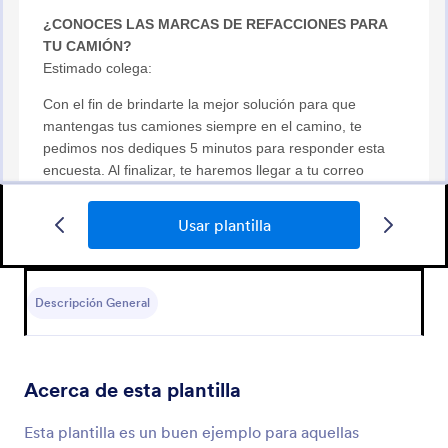
Usar plantilla
Formulario De Orden De Servicio De Mercadeo
Una plantilla útil para un primer contacto y solicitar
servicios de campañas de mercadeo en youtube.
Descripción General
Go to Category:
Formularios de mercadeo
Acerca de esta plantilla
Usar plantilla
Esta plantilla es un buen ejemplo para aquellas