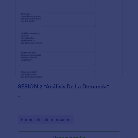
SESION 2 "Análisis De La Demanda"
...
Go to Category:
Formularios de mercadeo
Usar plantilla