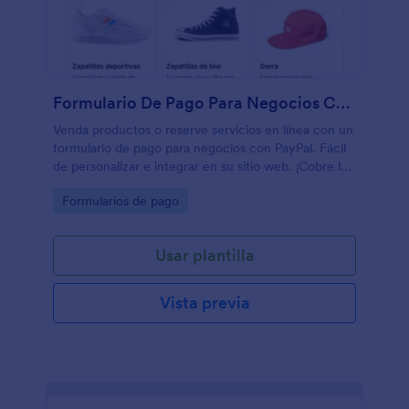
Formulario De Pago Para Negocios Con PayPal
Venda productos o reserve servicios en línea con un
formulario de pago para negocios con PayPal. Fácil
de personalizar e integrar en su sitio web. ¡Cobre los
pagos sin comisiones adicionales por transacción!
Go to Category:
Formularios de pago
Usar plantilla
Vista previa