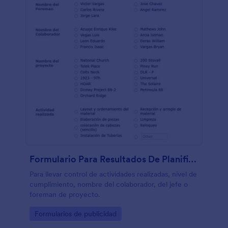
Formulario Para Resultados De Planificación De Proyectos
Para llevar control de actividades realizadas, nivel de
cumplimiento, nombre del colaborador, del jefe o
foreman de proyecto.
Go to Category:
Formularios de publicidad