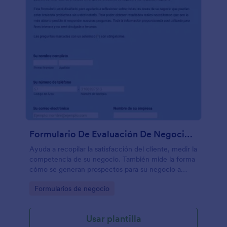
Formulario De Evaluación De Negocios E Identificación De Problemas
Ayuda a recopilar la satisfacción del cliente, medir la
competencia de su negocio. También mide la forma
cómo se generan prospectos para su negocio a
través del Marketing Digital y Tradicional.
Go to Category:
Formularios de negocio
Usar plantilla