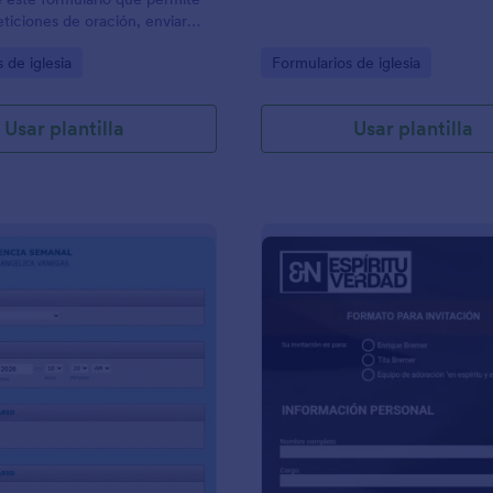
eticiones de oración, enviar
petición, junto con los nombres y
gory:
Go to Category:
 de iglesia
Formularios de iglesia
 personales.
Usar plantilla
Usar plantilla
: Reporte Asistencia Semanal
: 
Vista previa
Vista previa