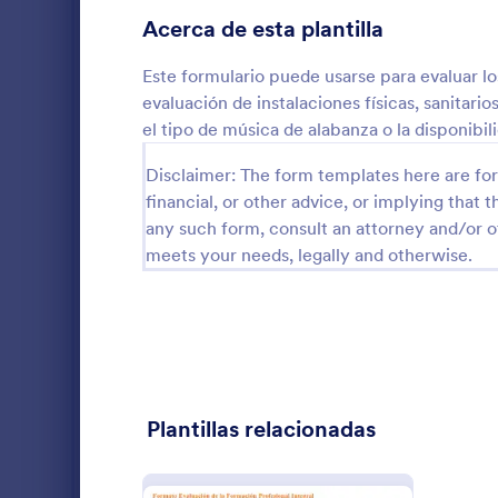
Acerca de esta plantilla
Formularios de educación
459
Este formulario puede usarse para evaluar lo
Formularios de entretenimiento
85
evaluación de instalaciones físicas, sanitar
el tipo de música de alabanza o la disponibil
Formularios de videojuegos
12
Disclaimer: The form templates here are for 
Formularios médicos
252
Formular
financial, or other advice, or implying that th
Formas recursos humanos
189
any such form, consult an attorney and/or o
Formulario d
meets your needs, legally and otherwise.
donación par
Formularios de TI
43
Formularios de seguros
15
Go to Cate
Formulario
Formularios de mercadeo
35
Formularios de fotografía
21
Plantillas relacionadas
Formularios para bienes raíces
28