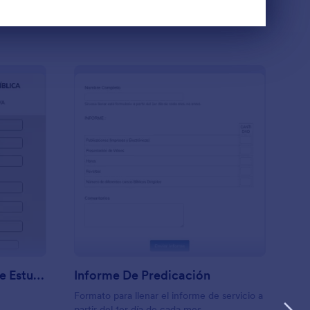
Usar plantilla
Formulario De Registro De Estudios De Escuela Bíblica Kids
: Informe De Predica
Vista previa
Formulario De Registro De Estudios De Escuela Bíblica Kids
Informe De Predicación
Formato para llenar el informe de servicio a
partir del 1er día de cada mes.