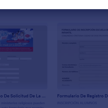
Usar plantilla
Usar plantilla
: Formulario De Solicitud De La Oración
: 
Vista previa
Vista previa
Formulario De Solicitud De La Oración
o ministerios religiosos pueden
INSCRIPCIÓN ALUMNOS
 este formulario que permite