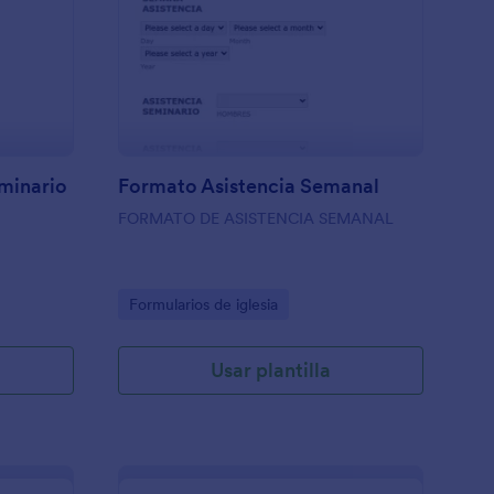
Ficha De Inscripción A Seminario
: Formato Asistenci
Vista previa
eminario
Formato Asistencia Semanal
FORMATO DE ASISTENCIA SEMANAL
Go to Category:
Formularios de iglesia
Usar plantilla