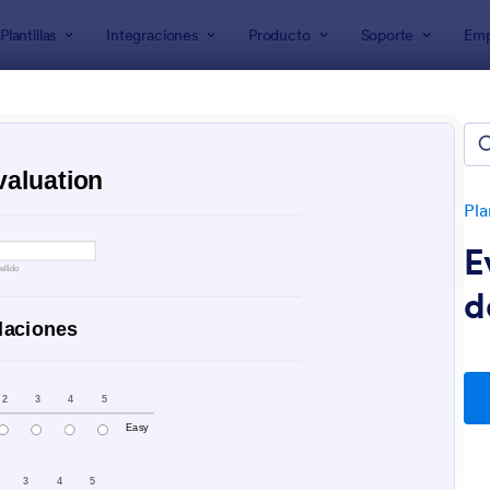
Plantillas
Integraciones
Producto
Soporte
Emp
de formularios
larios de iglesia
s
Pla
E
d
: Evaluación De Servicios De Iglesia
: 
Vista previa
Vista previa