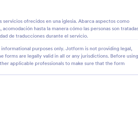
: Formulario De Donación
: A
Vista previa
Vista previa
s servicios ofrecidos en una iglesia. Abarca aspectos como
ios, acomodación hasta la manera cómo las personas son tratadas
idad de traducciones durante el servicio.
informational purposes only. Jotform is not providing legal,
io De Donación
Asistencia
e forms are legally valid in all or any jurisdictions. Before usin
ther applicable professionals to make sure that the form
e Donación para coleccionar
reuniones de congregación
a la comunidad Cristiana.
gory:
Go to Category:
s de caridad
Formularios de iglesia
Usar plantilla
Usar plantilla