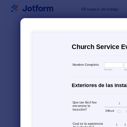
Inicio del diálogo
Mi espacio de trabajo
Plantillas 
Formu
ORDENAR POR
Popular
59 Plantilla
DISEÑO DEL
Clásico
FORMULARIO
TIPOS
SECTORES