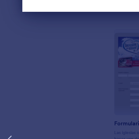
IDIOMA
Español
Fin del diálogo
Las iglesias 
hacer uso de