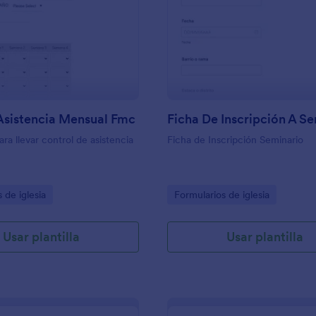
: Registro Asistencia Mensual Fmc
: 
Vista previa
Vista previa
Asistencia Mensual Fmc
Ficha De Inscripción A S
ra llevar control de asistencia
Ficha de Inscripción Seminario
gory:
Go to Category:
 de iglesia
Formularios de iglesia
Usar plantilla
Usar plantilla