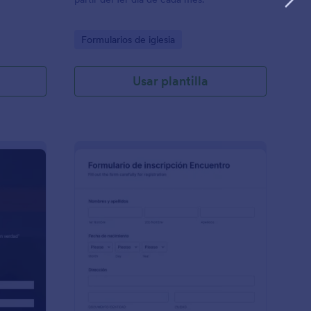
Go to Category:
Formularios de iglesia
Usar plantilla
Formulario De Invitación A Evento Bíblico O Religioso
: Inscripcion Encuen
Vista previa