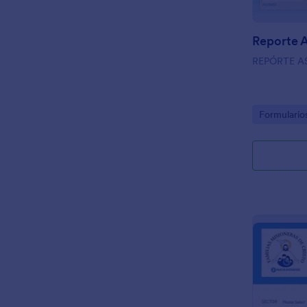
Reporte 
REPÓRTE A
Go to Cate
Formularios