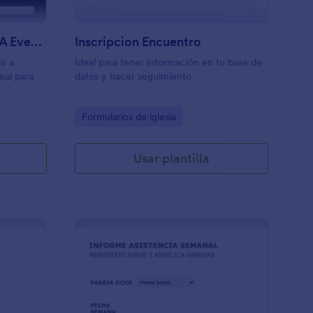
Formulario De Invitación A Evento Bíblico O Religioso
Inscripcion Encuentro
ir a
Ideal para tener información en tu base de
eal para
datos y hacer seguimiento
Go to Category:
Formularios de iglesia
Usar plantilla