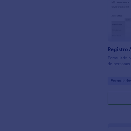
Registro 
Formulario pa
de personas
Go to Cate
Formularios