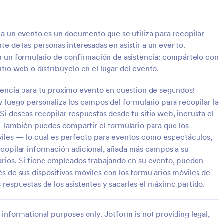
: Formulario De Registro De Evento Con Méto
: 
Vista previa
Vista previa
 a un evento es un documento que se utiliza para recopilar
te de las personas interesadas en asistir a un evento.
un formulario de confirmación de asistencia: compártelo con
sitio web o distribúyelo en el lugar del evento.
Formulario De Registro De Evento Con Método De Pago
Solicitud De Servicios M
tencia para tu próximo evento en cuestión de segundos!
 luego personaliza los campos del formulario para recopilar la
egistro de Evento de Ruta
Dirigido a Músicos Profesionales 
Ideal para organizadores de
de Producción Musical, que se de
Si deseas recopilar respuestas desde tu sitio web, incrusta el
oquias, municipalidades,
producción de video y música, In
g. También puedes compartir el formulario para que los
es benéficas o fundaciones
de mix y masterización, composi
óviles — lo cual es perfecto para eventos como espectáculos,
gory:
Go to Category:
s de entretenimiento
Formularios de entretenimiento
promover participación de
piezas y letras.
recopilar información adicional, añada más campos a su
larios. Si tiene empleados trabajando en su evento, pueden
Usar plantilla
Usar plantilla
és de sus dispositivos móviles con los formularios móviles de
s respuestas de los asistentes y sacarles el máximo partido.
informational purposes only. Jotform is not providing legal,