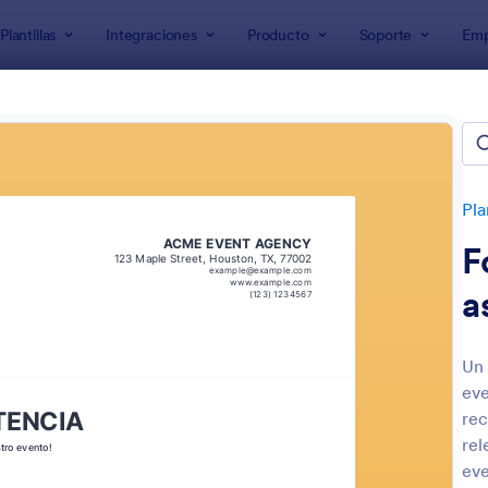
Plantillas
Integraciones
Producto
Soporte
Emp
de formularios
larios de entretenimiento
s
Pla
F
a
Un 
eve
: Formulario De Solicitud De Presupuesto De 
: 
Vista previa
Vista previa
rec
rel
eve