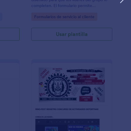
completen. El formulario permite
proporcionar opiniones sobre transporte,
Go to Category:
Formularios de servicio al cliente
alojamiento, guías turísticos locales,
actividades y más.
Usar plantilla
Cuestionario De Trivia
: Registro Concurso 
Vista previa