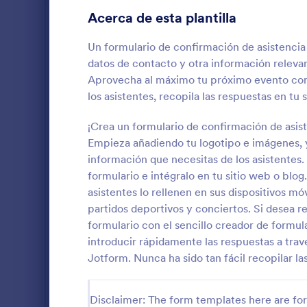
Acerca de esta plantilla
Plantillas de registro de taller
15
Un formulario de confirmación de asistencia
Formularios de eventos virtuales
9
datos de contacto y otra información relevan
Formularios de inscripción a concurso
Aprovecha al máximo tu próximo evento con 
4
los asistentes, recopila las respuestas en tu 
Formularios de opinión de eventos
3
¡Crea un formulario de confirmación de asis
Formularios de entrada a concurso
3
Empieza añadiendo tu logotipo e imágenes, y
Formulario R
Senderista. 
información que necesitas de los asistentes. 
Formularios para evaluación de eventos
2
clubes, parr
formulario e intégralo en tu sitio web o blo
organizacion
asistentes lo rellenen en sus dispositivos m
Encuestas sobre relaciones
2
Go to Cate
Formulario
que deseen 
partidos deportivos y conciertos. Si desea 
senderismo
Formularios de inscripción a campamentos de verano
2
formulario con el sencillo creador de formu
introducir rápidamente las respuestas a trav
Formularios para inscripción de baile
1
Jotform. Nunca ha sido tan fácil recopilar la
Formularios de videojuegos
11
Disclaimer: The form templates here are for 