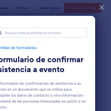
resas
Precios
Iniciar sesión
Registrarse Gratis
ntillas de formularios
ormulario de confirmar
sistencia a evento
formulario de confirmación de asistencia a un
nto es un documento que se utiliza para
Evento
Medición Del Valor Afectivo O Emocional De Imágenes De Ciu
: Reservas De Turnos
Vista previa
opilar los datos de contacto y otra información
evante de las personas interesadas en asistir a un
nto.