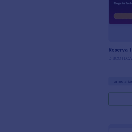
Reserva 
DISCOTECA
Go to Cate
Formulario