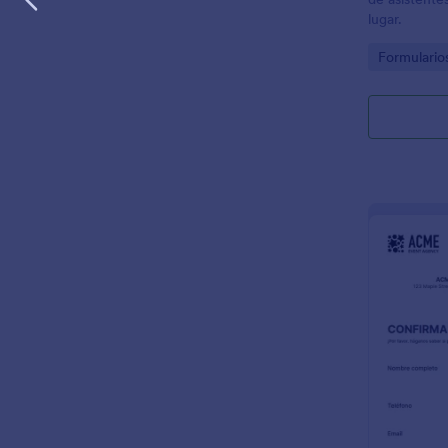
lugar.
Go to Cate
Formulario