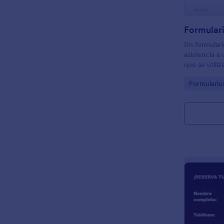
Un formulari
asistencia 
que se utiliz
contacto y o
Go to Cate
Formulario
las personas 
evento.