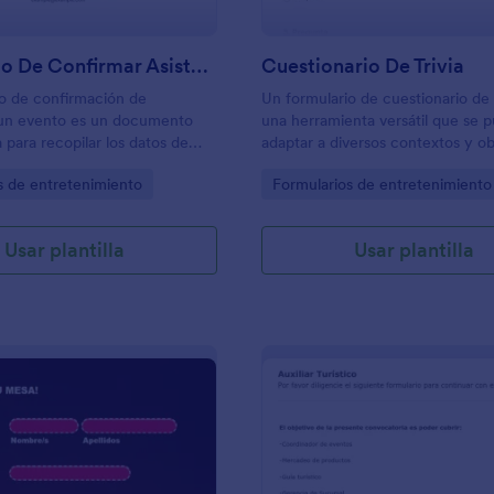
Formulario De Confirmar Asistencia A Evento
Cuestionario De Trivia
o de confirmación de
Un formulario de cuestionario de t
a un evento es un documento
una herramienta versátil que se 
a para recopilar los datos de
adaptar a diversos contextos y ob
tra información relevante de
que sirve como una forma diverti
gory:
Go to Category:
s de entretenimiento
Formularios de entretenimiento
interesadas en asistir a un
interactiva y atractiva de entrete
educar y conectar con el público
Usar plantilla
Usar plantilla