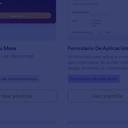
: Reserva Tu Mesa
: 
Vista previa
Vista previa
Tu Mesa
 LIVE PENONOMÉ
Un formulario para aplicar a conv
para cubrir plazas de auxiliar turí
tengan funciones de: Coordinado
eventos, Mercadeo de productos
gory:
Go to Category:
s de entretenimiento
Formularios de educación
turístico, Gerencia de Sucursal, 
generador de Proyectos
Usar plantilla
Usar plantilla