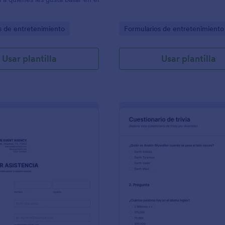
gory:
Go to Category:
s de entretenimiento
Formularios de entretenimiento
Usar plantilla
Usar plantilla
: Formulario De Confirmar Asistencia A Evento
: 
Vista previa
Vista previa