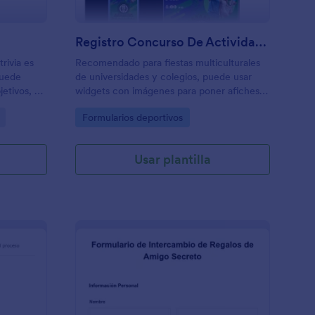
Registro Concurso De Actividades Deportivas
rivia es
Recomendado para fiestas multiculturales
puede
de universidades y colegios, puede usar
jetivos, y
widgets con imágenes para poner afiches o
da,
anuncios de las bases de concurso, listado
Go to Category:
Formularios deportivos
ner,
de actividades o condiciones de
.
participación.
Usar plantilla