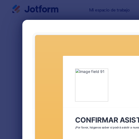
Inicio del diálogo
Mi espacio de trabajo
Plantillas 
Formu
ORDENAR POR
Popular
43 Plantilla
DISEÑO DEL
Clásico
FORMULARIO
TIPOS
SECTORES