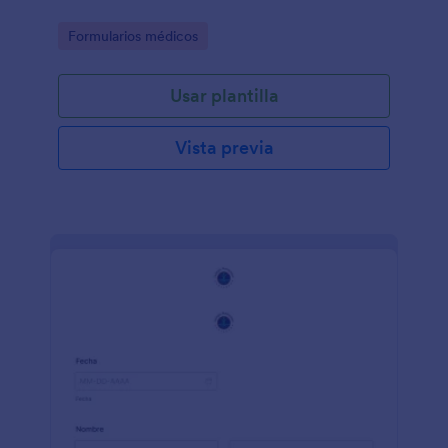
Go to Category:
Formularios médicos
Usar plantilla
Vista previa