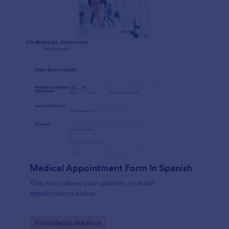
Medical Appointment Form In Spanish
This form allows your patients to make
appointments online
Go to Category:
Formularios médicos