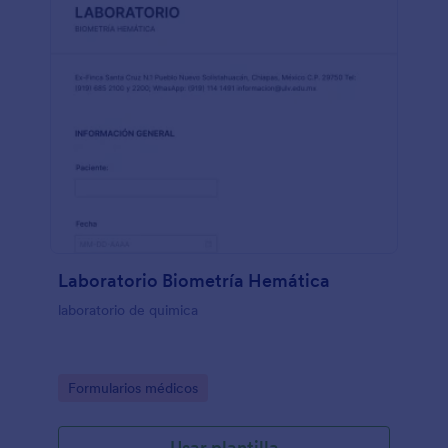
Laboratorio Biometría Hemática
laboratorio de quimica
Go to Category:
Formularios médicos
Usar plantilla