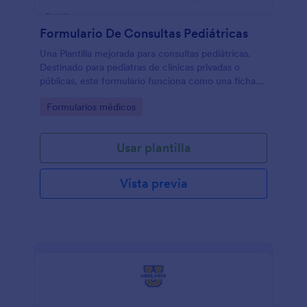
Formulario De Consultas Pediátricas
Una Plantilla mejorada para consultas pediátricas.
Destinado para pediatras de clínicas privadas o
públicas, este formulario funciona como una ficha
para guardar la historia clínica o consulta pediátrica,
Go to Category:
Formularios médicos
desde los datos generales como nombre, talla, peso,
hasta motivo de consulta, diagnóstico, exámenes y
diagnóstico.
Usar plantilla
Vista previa