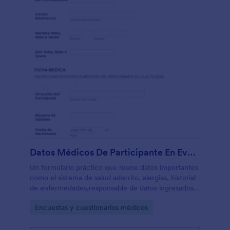
Datos Médicos De Participante En Evento
Un formulario práctico que reune datos importantes
como el sistema de salud adscrito, alergias, historial
de enfermedades,responsable de datos ingresados y
firma. Puede servir para organizadores de eventos y
Go to Category:
Encuestas y cuestionarios médicos
aseguradoras.