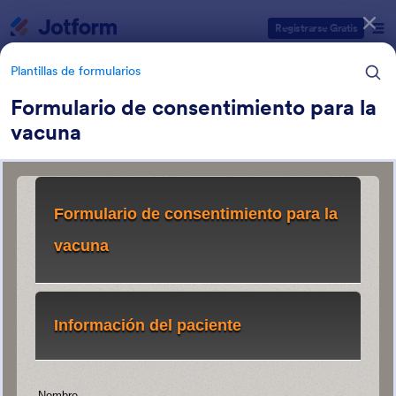
Inicio del diálogo
Registrarse Gratis
Plantillas de formularios
Formulario de consentimiento para la
vacuna
Categorías de plantillas de formulario
Plantillas de formularios
Formularios médicos
252 Plantillas