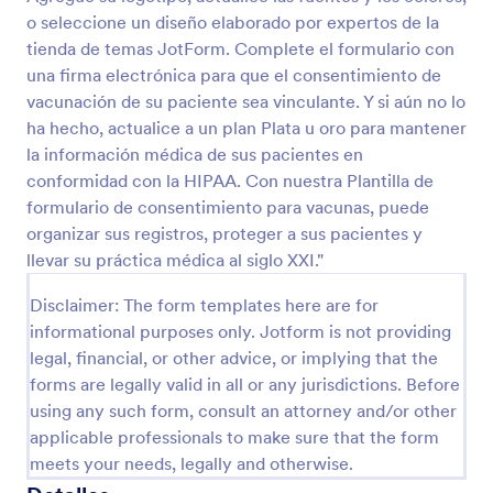
o seleccione un diseño elaborado por expertos de la
Formulario De Registro De Pacientes Y Control De Vacunación
tienda de temas JotForm. Complete el formulario con
Formulario que registras datos generales de
una firma electrónica para que el consentimiento de
pacientes, útil para médicos de clínicas privadas o
vacunación de su paciente sea vinculante. Y si aún no lo
personal sanitario de hospitales.
ha hecho, actualice a un plan Plata u oro para mantener
la información médica de sus pacientes en
Go to Category:
Formularios médicos
conformidad con la HIPAA. Con nuestra Plantilla de
formulario de consentimiento para vacunas, puede
Usar plantilla
organizar sus registros, proteger a sus pacientes y
llevar su práctica médica al siglo XXI."
Vista previa
Disclaimer: The form templates here are for
informational purposes only. Jotform is not providing
legal, financial, or other advice, or implying that the
forms are legally valid in all or any jurisdictions. Before
using any such form, consult an attorney and/or other
applicable professionals to make sure that the form
meets your needs, legally and otherwise.