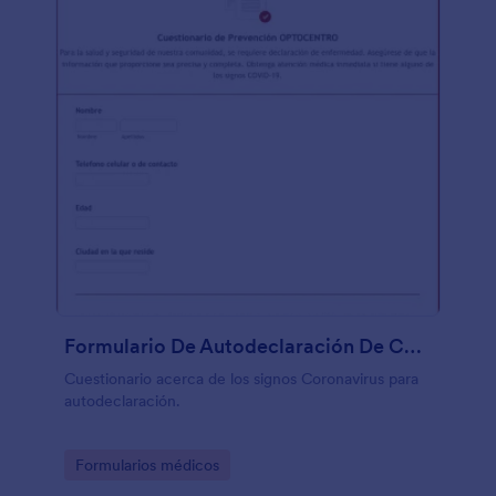
Formulario De Autodeclaración De Coronavirus
Cuestionario acerca de los signos Coronavirus para
autodeclaración.
Go to Category:
Formularios médicos