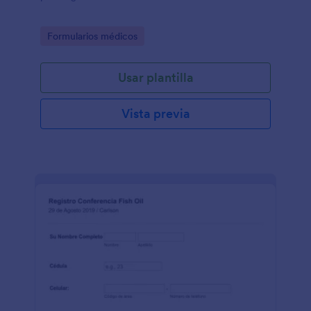
Go to Category:
Formularios médicos
Usar plantilla
Vista previa