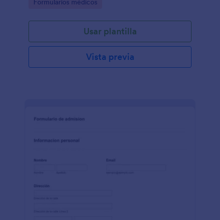
Go to Category:
Formularios médicos
Usar plantilla
Vista previa