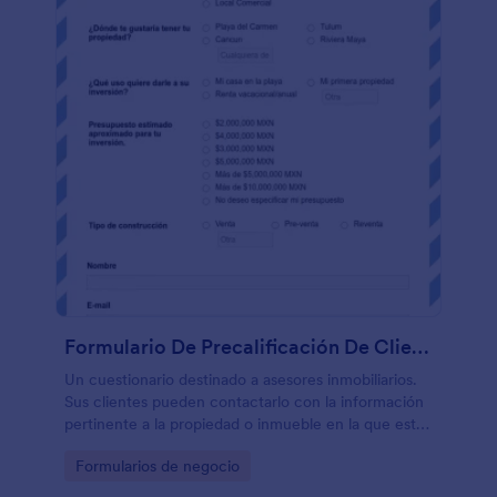
Formulario De Precalificación De Clientes De Bienes Raíces
Un cuestionario destinado a asesores inmobiliarios.
Sus clientes pueden contactarlo con la información
pertinente a la propiedad o inmueble en la que están
interesados.
Go to Category:
Formularios de negocio