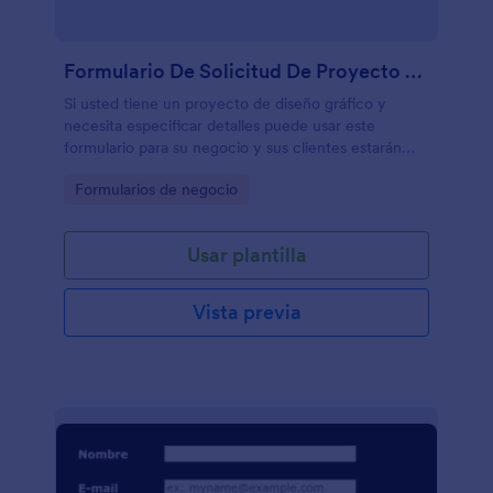
Formulario De Solicitud De Proyecto De Diseño Gráfico Y Multimedia
Si usted tiene un proyecto de diseño gráfico y
necesita especificar detalles puede usar este
formulario para su negocio y sus clientes estarán
satisfechos!
Go to Category:
Formularios de negocio
Usar plantilla
Vista previa