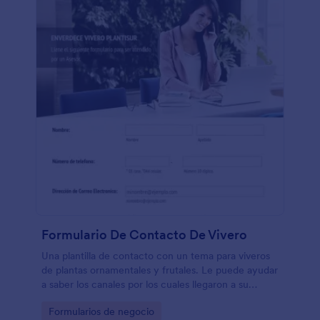
Formulario De Contacto De Vivero
Una plantilla de contacto con un tema para viveros
de plantas ornamentales y frutales. Le puede ayudar
a saber los canales por los cuales llegaron a su
formulario o sitio web, lo cual le permite distinguir
Go to Category:
Formularios de negocio
sus clientes por preferencias web.