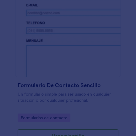
Formulario De Contacto Sencillo
Un formulario simple para ser usado en cualquier
situación o por cualquier profesional.
Go to Category:
Formularios de contacto
Usar plantilla