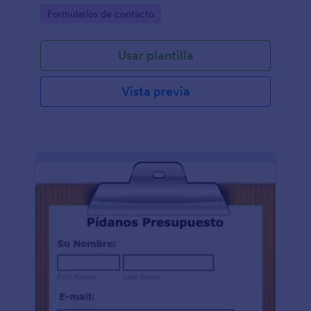
Go to Category:
Formularios de contacto
Usar plantilla
Vista previa