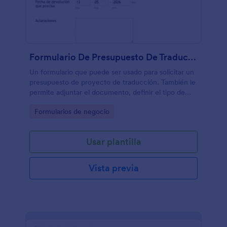
Formulario De Presupuesto De Traducción
Un formulario que puede ser usado para solicitar un
presupuesto de proyecto de traducción. También le
permite adjuntar el documento, definir el tipo de
traducción que necesitará y especificar fechas
Go to Category:
Formularios de negocio
límites para completarse.
Usar plantilla
Vista previa