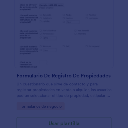
Formulario De Registro De Propiedades
Un cuestionario que sirve de contacto y para
registrar propiedades en venta o alquiler, los usuarios
podrán seleccionar el tipo de propiedad, estipular el
valor de venta o arriendo, materiales de
Go to Category:
Formularios de negocio
construcción, número de espacios, etc.
Usar plantilla