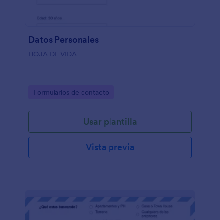
Datos Personales
HOJA DE VIDA
Go to Category:
Formularios de contacto
Usar plantilla
Vista previa