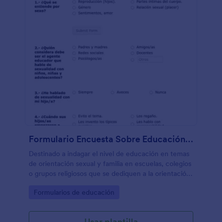
Formulario Encuesta Sobre Educación Sexual, Orientado A Padres De Familia
Destinado a indagar el nivel de educación en temas
de orientación sexual y familia en escuelas, colegios
o grupos religiosos que se dediquen a la orientación
o terapia sicológica familiar.
Go to Category:
Formularios de educación
Usar plantilla