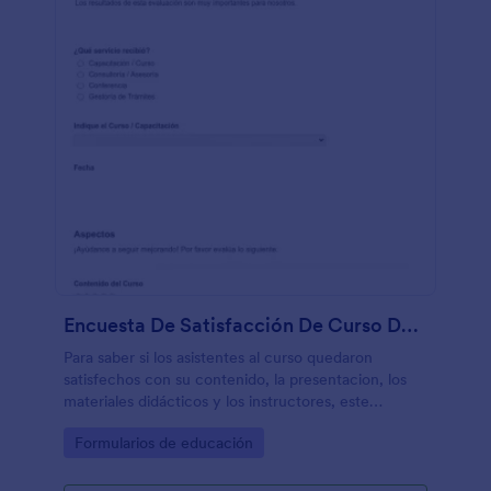
Encuesta De Satisfacción De Curso De Consultoría
Para saber si los asistentes al curso quedaron
satisfechos con su contenido, la presentacion, los
materiales didácticos y los instructores, este
formulario le ayudará incluso a saber si sus
Go to Category:
Formularios de educación
participantes están dispuestos a recomendarlo.