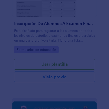
Inscripción De Alumnos A Examen Final Carrera De Lengua Y Literatura
Está diseñado para registrar a los alumnos en todos
los niveles de estudio, a exámenes finales o parciales
en una carrera universitaria. Tiene una lista
elaborada de todas las materias del pensum de la
Go to Category:
Formularios de educación
carrera, agrupadas por año.
Usar plantilla
Vista previa