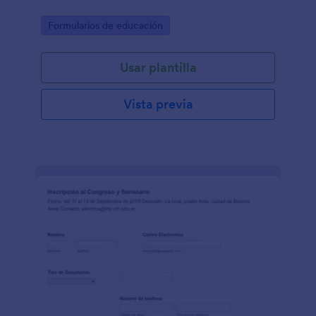
Go to Category:
Formularios de educación
Usar plantilla
Vista previa