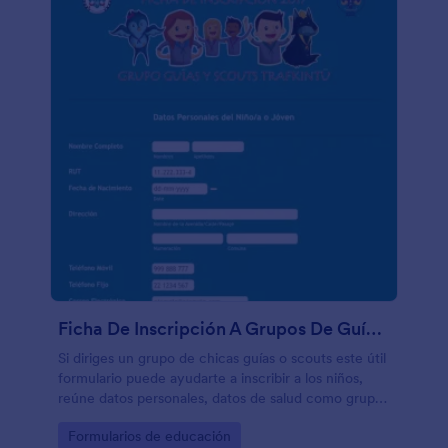
Ficha De Inscripción A Grupos De Guías Y Scouts
Si diriges un grupo de chicas guías o scouts este útil
formulario puede ayudarte a inscribir a los niños,
reúne datos personales, datos de salud como grupo
sanguíneo, alergias, necesidades alimenticias.
Go to Category:
Formularios de educación