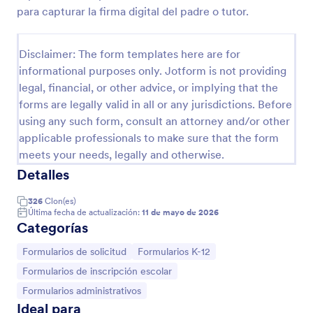
para capturar la firma digital del padre o tutor.
Formulario De Registro De Estudios De Teología
Aquí está un formulario fácil de usar para inscripción
Disclaimer: The form templates here are for
de estudios teológicos o bíblicos.
informational purposes only. Jotform is not providing
legal, financial, or other advice, or implying that the
Go to Category:
Formularios de educación
forms are legally valid in all or any jurisdictions. Before
using any such form, consult an attorney and/or other
applicable professionals to make sure that the form
Usar plantilla
meets your needs, legally and otherwise.
Detalles
Vista previa
326
Clon(es)
Última fecha de actualización:
11 de mayo de 2026
Categorías
Ir a Categoría:
Ir a Categoría:
Formularios de solicitud
Formularios K-12
Ir a Categoría:
Formularios de inscripción escolar
Ir a Categoría:
Formularios administrativos
Ideal para