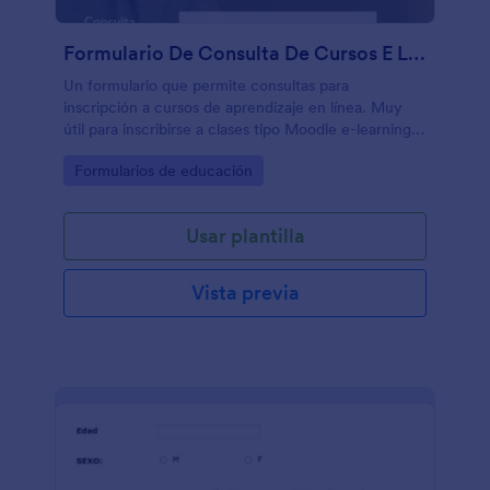
Formulario De Consulta De Cursos E Learning
Un formulario que permite consultas para
inscripción a cursos de aprendizaje en línea. Muy
útil para inscribirse a clases tipo Moodle e-learning,
incluye términos y condiciones.
Go to Category:
Formularios de educación
Usar plantilla
Vista previa