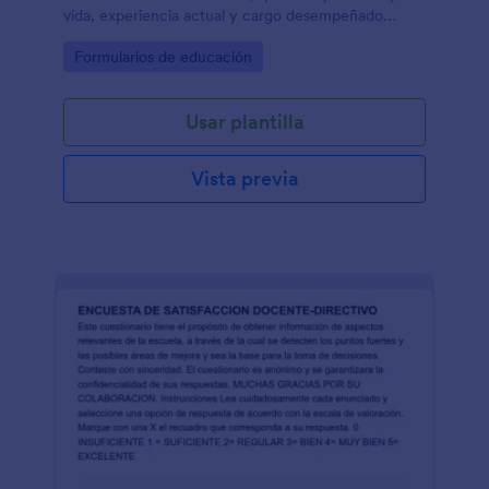
vida, experiencia actual y cargo desempeñado
dentro de las instalaciones universitarias
Go to Category:
Formularios de educación
Usar plantilla
Vista previa