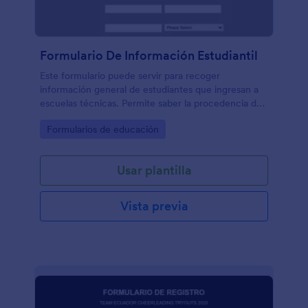
Formulario De Información Estudiantil
Este formulario puede servir para recoger
información general de estudiantes que ingresan a
escuelas técnicas. Permite saber la procedencia del
estudiante, así como el medio de transporte
Go to Category:
Formularios de educación
utilizado y las actividades culturales a las que
pertenezcan.
Usar plantilla
Vista previa