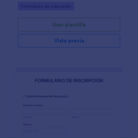
Go to Category:
Formularios de educación
Usar plantilla
Vista previa