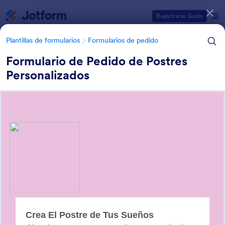
Inicio del diálogo
Registrarse Gratis
Plantillas de formularios
Formularios de pedido
Formulario de Pedido de Postres
Personalizados
Categorías de plantillas de formulario
Plantillas de formularios
Formularios de pedido
Formularios de pedido de
pastel
8 Plantillas