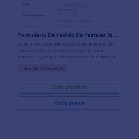
Formulario De Pedido De Pasteles Temáticos
¡Que coman pasteles! Acepta fácilmente pedidos
personalizados de pasteles y pagos en línea.
Personaliza, integra e incorpora este formulario de
pedido en la página web de tu pastelería — ¡gratis!
Go to Category:
Formularios de pedido
Usar plantilla
Vista previa