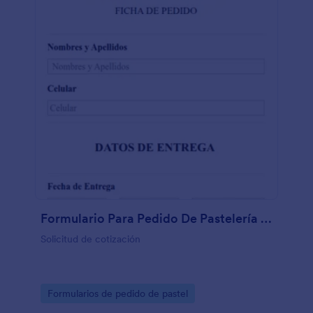
Formulario Para Pedido De Pastelería Caramella
Solicitud de cotización
Go to Category:
Formularios de pedido de pastel