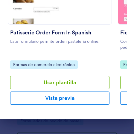
Patisserie Order Form In Spanish
Ficha
Este formulario permite orden pastelería online.
Con est
pedido
Go to Category:
Go to
Formas de comercio electrónico
Formu
Usar plantilla
Ficha De Cotización
Vista previa
Con este Formulario podrá saber la cotización de su
pedido.
Go to Category:
Formularios de pedido de pastel
Fin del diálogo