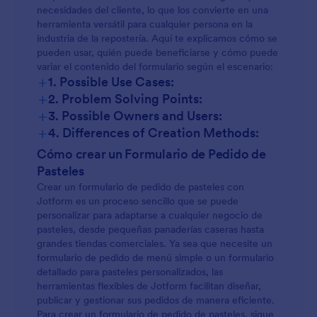
necesidades del cliente, lo que los convierte en una
herramienta versátil para cualquier persona en la
industria de la repostería. Aquí te explicamos cómo se
pueden usar, quién puede beneficiarse y cómo puede
variar el contenido del formulario según el escenario:
+
1. Possible Use Cases:
+
2. Problem Solving Points:
Pedidos de Pasteles Personalizados:
+
3. Possible Owners and Users:
+
4. Differences of Creation Methods:
Pedidos personalizados:
Cómo crear un Formulario de Pedido de
Pedidos del menú estándar:
Pasteles
Crear un formulario de pedido de pasteles con
Jotform es un proceso sencillo que se puede
Pedidos del menú estándar:
Pedidos para eventos:
personalizar para adaptarse a cualquier negocio de
pasteles, desde pequeñas panaderías caseras hasta
grandes tiendas comerciales. Ya sea que necesite un
formulario de pedido de menú simple o un formulario
Pedidos de eventos:
Promociones de temporada o festivas:
detallado para pasteles personalizados, las
herramientas flexibles de Jotform facilitan diseñar,
publicar y gestionar sus pedidos de manera eficiente.
Pedidos al por mayor:
Para crear un formulario de pedido de pasteles, sigue