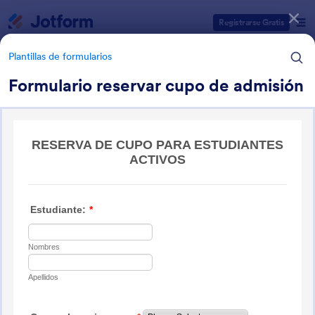
Inicio del diálogo
Registrarse Gratis
Plantillas de formularios
Formulario reservar cupo de admisión
Categorías de plantillas de formulario
Plantillas de formularios
Formularios de petición
13 Plantillas