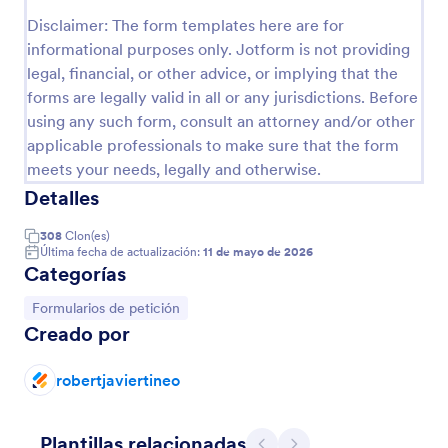
Vista previa
Disclaimer: The form templates here are for
informational purposes only. Jotform is not providing
legal, financial, or other advice, or implying that the
forms are legally valid in all or any jurisdictions. Before
using any such form, consult an attorney and/or other
applicable professionals to make sure that the form
meets your needs, legally and otherwise.
Detalles
308
Clon(es)
Última fecha de actualización:
11 de mayo de 2026
Categorías
Ir a Categoría:
Formularios de petición
Creado por
robertjaviertineo
Plantillas relacionadas