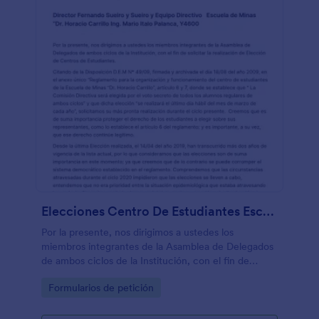
Elecciones Centro De Estudiantes Escuela De Minas "Dr. Horacio Carrillo"
Por la presente, nos dirigimos a ustedes los
miembros integrantes de la Asamblea de Delegados
de ambos ciclos de la Institución, con el fin de
solicitar la realización de Elección de Centros de
Go to Category:
Formularios de petición
Estudiantes.