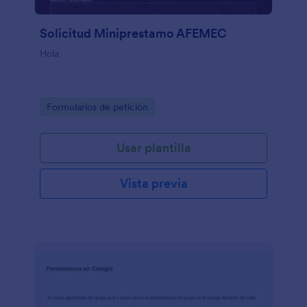
Solicitud Miniprestamo AFEMEC
Hola
Go to Category:
Formularios de petición
Usar plantilla
Vista previa