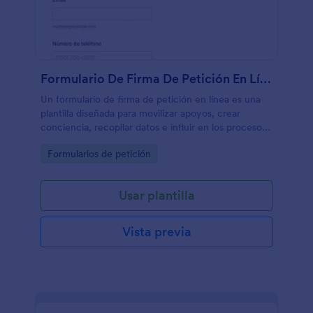
Formulario De Firma De Petición En Línea
Un formulario de firma de petición en línea es una
plantilla diseñada para movilizar apoyos, crear
conciencia, recopilar datos e influir en los procesos
de toma de decisiones con el objetivo de mejorar las
Go to Category:
Formularios de petición
instalaciones del espacio de trabajo y el entorno
académico en general.
Usar plantilla
Vista previa