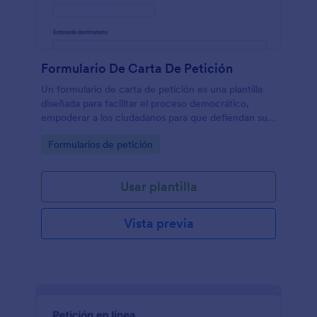
Formulario De Carta De Petición
Un formulario de carta de petición es una plantilla
diseñada para facilitar el proceso democrático,
empoderar a los ciudadanos para que defiendan sus
intereses y promover la justicia social, la equidad y la
Go to Category:
Formularios de petición
rendición de cuentas en la gobernanza y la toma de
decisiones.
Usar plantilla
Vista previa