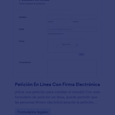
Petición En Línea Con Firma Electrónica
¡Inicie una petición para cambiar el mundo! Con este
formulario de petición en línea, puede permitir que
las personas firmen electrónicamente la petición
que está llevando a cabo con un mouse.Además,
Go to Category:
Formularios legales
puede utilizar informes HTML para insertar las firmas