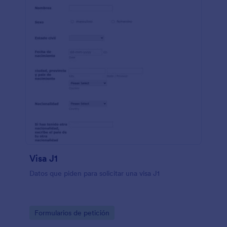
Visa J1
Datos que piden para solicitar una visa J1
Go to Category:
Formularios de petición