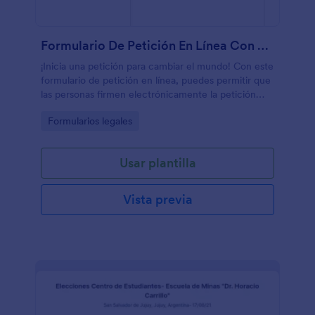
Formulario De Petición En Línea Con Firma Electrónica
¡Inicia una petición para cambiar el mundo! Con este
formulario de petición en línea, puedes permitir que
las personas firmen electrónicamente la petición
que estás llevando a cabo con un solo clic.Además,
Go to Category:
Formularios legales
puedes utilizar informes HTML para insertar las
firmas de esta petición electrónica en tu sitio web.
¡Utiliza esta plantilla de petición en línea y permite
Usar plantilla
que otras personas firmen y se unan a tu petición
con facilidad!
Vista previa