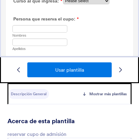
Usar plantilla
Pedido De Firmas
Nota para juntar firmas - reclamos
Descripción General
Mostrar más plantillas
Go to Category:
Formularios de petición
Acerca de esta plantilla
Usar plantilla
reservar cupo de admisión