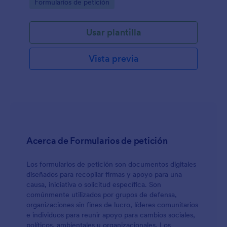
Go to Category:
Formularios de petición
Usar plantilla
Vista previa
Acerca de Formularios de petición
Los formularios de petición son documentos digitales
diseñados para recopilar firmas y apoyo para una
causa, iniciativa o solicitud específica. Son
comúnmente utilizados por grupos de defensa,
organizaciones sin fines de lucro, líderes comunitarios
e individuos para reunir apoyo para cambios sociales,
políticos, ambientales u organizacionales. Los