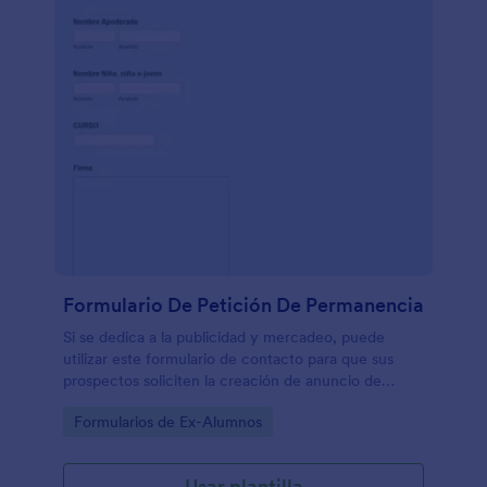
Formulario De Petición De Permanencia
Si se dedica a la publicidad y mercadeo, puede
utilizar este formulario de contacto para que sus
prospectos soliciten la creación de anuncio de
marketing en diferentes materiales y diseños.
Go to Category:
Formularios de Ex-Alumnos
Usar plantilla