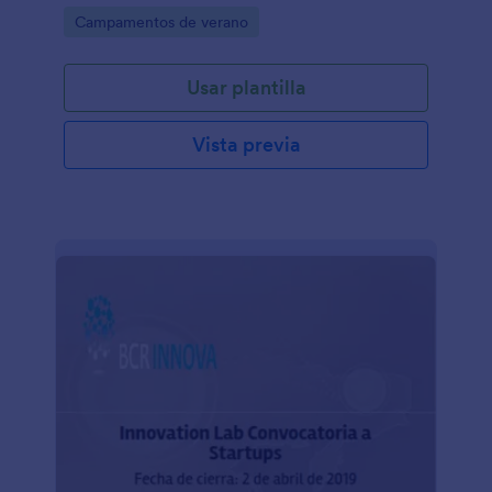
Go to Category:
Campamentos de verano
Usar plantilla
Vista previa