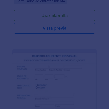
Go to Category:
Formularios de entretenimiento
senderismo
Usar plantilla
Vista previa