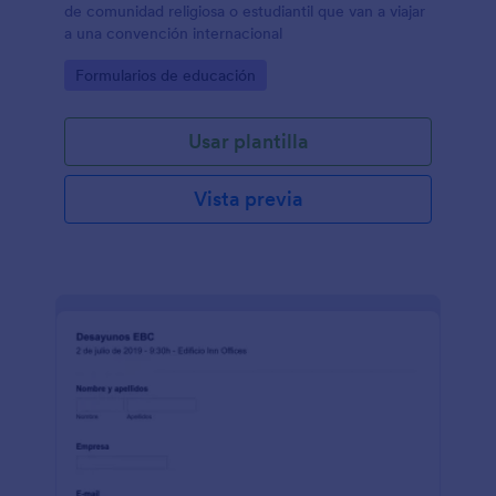
de comunidad religiosa o estudiantil que van a viajar
a una convención internacional
Go to Category:
Formularios de educación
Usar plantilla
Vista previa