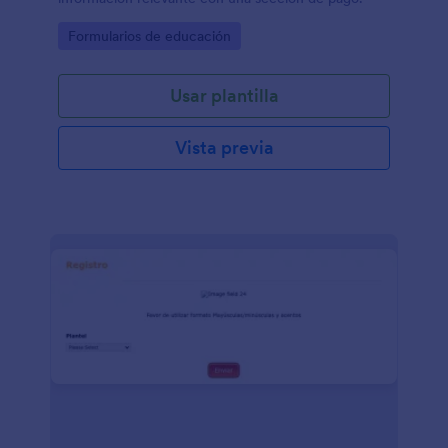
Go to Category:
Formularios de educación
Usar plantilla
Vista previa