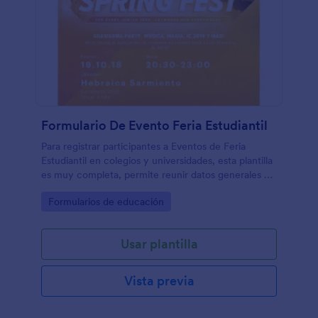
Formulario De Evento Feria Estudiantil
Para registrar participantes a Eventos de Feria
Estudiantil en colegios y universidades, esta plantilla
es muy completa, permite reunir datos generales de
alumnos y padres de famiia, confirmación de
Go to Category:
Formularios de educación
participación, tipo de comida solicitada, etc.
Usar plantilla
Vista previa