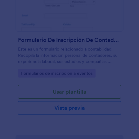
Formulario De Inscripción De Contadores
Este es un formulario relacionado a contabilidad.
Recopila la información personal de contadores, su
experiencia laboral, sus estudios y compañías.
Utilice este formulario de registro para eventos
Go to Category:
Formularios de inscripción a eventos
relacionados de contabilidad, convenciones o
registro en sociedades de contadores.
Usar plantilla
Vista previa