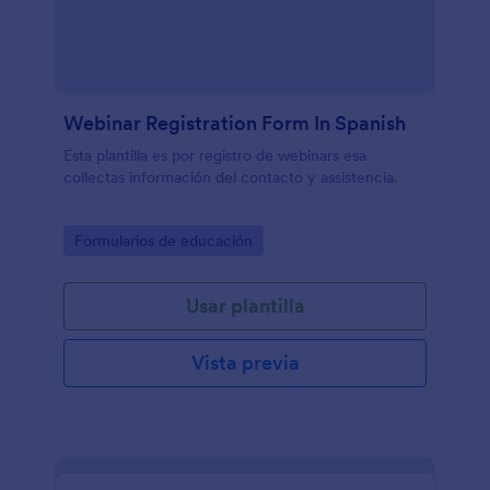
Webinar Registration Form In Spanish
Esta plantilla es por registro de webinars esa
collectas información del contacto y assistencia.
Go to Category:
Formularios de educación
Usar plantilla
Vista previa