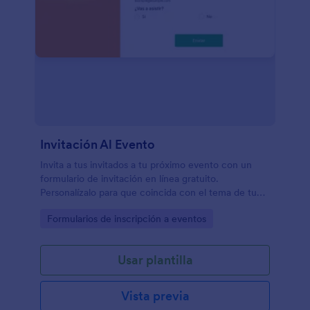
procesadores de pago de confianza como Apple
Pay, PayPal, o Stripe. Podéis también gestionar,
inventario, y programar envíos, añadir productos a
través de plataformas como Google Drive o
Dropbox. Ya podéis llevar vuestro negocio al
siguiente nivel con nuestra plantilla gratuita
totalmente personalizable - Al aceptar compras
online, llegaréis a más clientes y aumentaréis la
visibilidad del evento.
Invitación Al Evento
Invita a tus invitados a tu próximo evento con un
formulario de invitación en línea gratuito.
Personalízalo para que coincida con el tema de tu
evento. Fácil de integrar y compartir. Sin necesidad
Go to Category:
Formularios de inscripción a eventos
de programar.
Usar plantilla
Vista previa