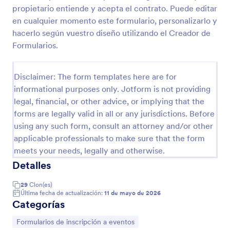
propietario entiende y acepta el contrato. Puede editar
en cualquier momento este formulario, personalizarlo y
Formulario De Cotización De Evento
hacerlo según vuestro diseño utilizando el Creador de
Formularios.
Para reunir los elementos e información necesaria
de una cotización de eventos de acuerdo con sus
requerimientos. Ofrezca servicios de proyección y
Disclaimer: The form templates here are for
grabación de video, sonido y grabación de audio,
Go to Category:
informational purposes only. Jotform is not providing
Formularios de publicidad
transcripción del acta.
legal, financial, or other advice, or implying that the
forms are legally valid in all or any jurisdictions. Before
Usar plantilla
using any such form, consult an attorney and/or other
applicable professionals to make sure that the form
Vista previa
meets your needs, legally and otherwise.
Detalles
29
Clon(es)
Última fecha de actualización:
11 de mayo de 2026
Categorías
Ir a Categoría:
Formularios de inscripción a eventos