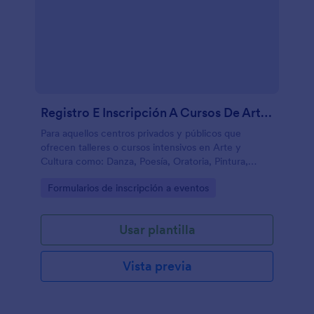
Registro E Inscripción A Cursos De Arte Y Cultura
Para aquellos centros privados y públicos que
ofrecen talleres o cursos intensivos en Arte y
Cultura como: Danza, Poesía, Oratoria, Pintura,
Canto, Escultura, Ajedrez, Declamación, Cuento
Go to Category:
Formularios de inscripción a eventos
Corto. Este formulario es la solución, ya que
funciona a través de condiciones que muestran solo
los campos concernientes al tipo de curso elegido y
Usar plantilla
al centro o plantel donde se imparte.
Vista previa