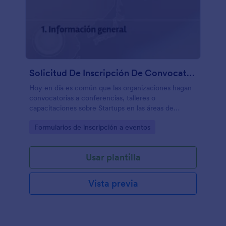
Solicitud De Inscripción De Convocatoria De Startups
Hoy en día es común que las organizaciones hagan
convocatorias a conferencias, talleres o
capacitaciones sobre Startups en las áreas de
FinTech/Insurance, Big Data, IoT/Smart Home,
Go to Category:
Formularios de inscripción a eventos
Logística, Blockchain, Cryptomonedas, Inteligencia
artificial/ Machine Learning y Otras. Esta plantilla
con un tema genial de startup puede servirle de
Usar plantilla
base para su evento.
Vista previa