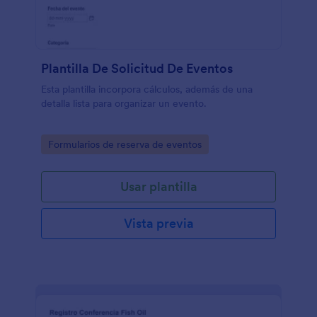
Plantilla De Solicitud De Eventos
Esta plantilla incorpora cálculos, además de una
detalla lista para organizar un evento.
Go to Category:
Formularios de reserva de eventos
Usar plantilla
Vista previa