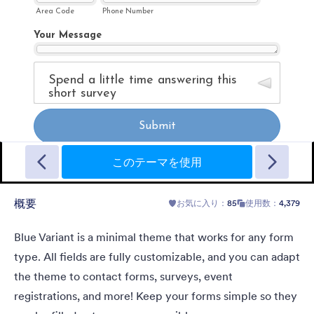
Sporting
A Fancy Theme with sports in the background and a centered
white translucent form. Customizable.
このテーマを使用
概要
お気に入り：
85
使用数：
4,379
お気に入り：
5
使用数：
4
詳細
Blue Variant is a minimal theme that works for any form
type. All fields are fully customizable, and you can adapt
the theme to contact forms, surveys, event
registrations, and more! Keep your forms simple so they