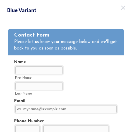
開始
Blue Variant
無料で登録
Themes Categories
テーマ
ミニマル
ミニマル
154 Themes