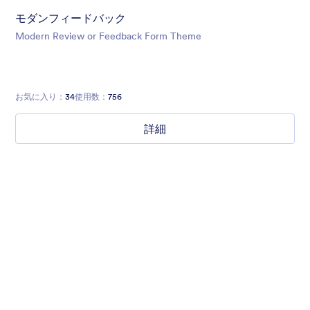
モダンフィードバック
Modern Review or Feedback Form Theme
お気に入り：
34
使用数：
756
詳細
Mellow
Form theme with minimal light colors ideal for schools and
nonprofit forms.
お気に入り：
18
使用数：
219