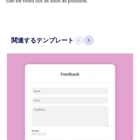
can be filled out as soon as possible.
関連するテンプレート
前のページ
次へ
Contact Card
Short and simple contact card form theme with a clipart of a
man in header. If you want forms on your website side bars or
just small forms for your website, use this form theme.
お気に入り：
11
使用数：
120
詳細