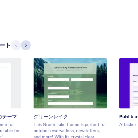
contract or wedding related form
使用数：
55
お気に入り：
11
使用数：
172
詳細
詳細
ート
前のページ
次へ
のテーマ
グリーンレイク
Publik a
ontact
Gradient Glass
heme for
This Green Lake theme is perfect for
Attacker
ed contact landing page, but
Beautiful, clean, short. Perfect f
suitable for
outdoor reservations, newsletters,
to build it.
Try to fill the form and magic beg
n!
and more! With its crystal clear,