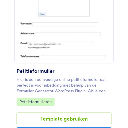
Petitieformulier
Hier is een eenvoudige online petitieformulier dat
perfect is voor inbedding met behulp van de
Formulier Generator WordPress Plugin. Als je een
petitie maker bent, kun je op een zeer eenvoudige
Go to Category:
Petitieformulieren
manier petities genereren met dit formulier. Met dit
formulier kunt u alle benodigde informatie
verzamelen voor een gebruiker om deel te nemen
Template gebruiken
aan een petitie. Pas dit formulier voor het genereren
van petities aan op basis van de petitie die je