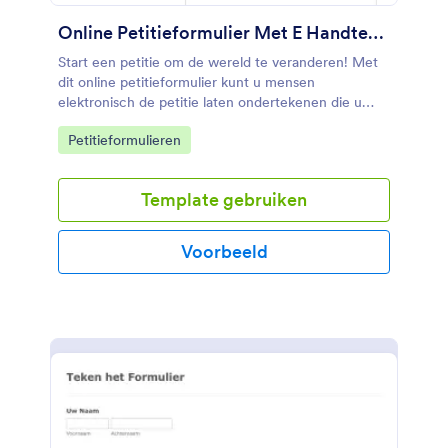
Online Petitieformulier Met E Handtekening
Start een petitie om de wereld te veranderen! Met
dit online petitieformulier kunt u mensen
elektronisch de petitie laten ondertekenen die u
met een muis uitvoert. Ook kun je HTML Reports
Go to Category:
Petitieformulieren
gebruiken om de handtekeningen van deze
elektronische petitie ook op je site in te sluiten.
Gebruik deze online petitie sjabloon en laat andere
Template gebruiken
mensen ondertekenen en doe mee met uw petitie
met een gemak!
Voorbeeld