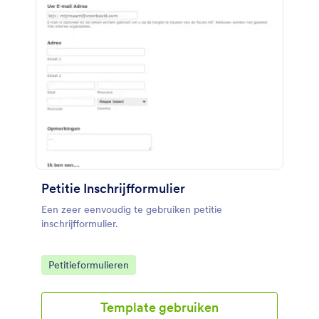
Petitie Inschrijfformulier
Een zeer eenvoudig te gebruiken petitie
inschrijfformulier.
Go to Category:
Petitieformulieren
Template gebruiken