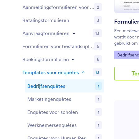
Aanmeldingsformulieren voor evenementen
2
Betalingsformulieren
3
Een medewe
Aanvraagformulieren
13
wordt door 
gebruikt om 
Formulieren voor bestandsuploads
5
medewerkers
Go to Cate
Bedrijfsen
Met het grat
Boekingsformulieren
6
medewerkers
Jotform kun 
Templates voor enquêtes
13
Te
verzamelen v
formuliertem
Bedrijfsenquêtes
1
je interne we
delen en de 
Marketingenquêtes
1
Jotform-acc
je de Jotfo
om automati
Enquêtes voor scholen
1
te genereren
automatisch
Werknemersenquêtes
1
zetten.Deze
medewerker
Enquêtes voor Human Resources
1