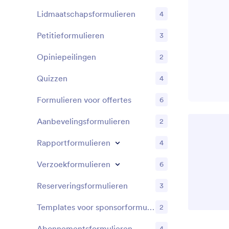
Lidmaatschapsformulieren
4
Petitieformulieren
3
Opiniepeilingen
2
Quizzen
4
Formulieren voor offertes
6
Aanbevelingsformulieren
2
Rapportformulieren
4
Verzoekformulieren
6
Reserveringsformulieren
3
Templates voor sponsorformulieren
2
Abonnementsformulieren
4