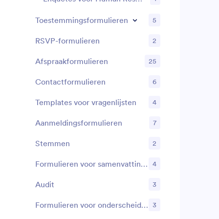
bevat al vr
te leren ken
Toestemmingsformulieren
5
meer vragen
of het ontwe
RSVP-formulieren
2
Door de Jot
gebruiken, k
Afspraakformulieren
25
paar klikken
afstemmen z
Contactformulieren
6
meer dan 100
ingevulde f
Templates voor vragenlijsten
4
andere accou
Google Drive
Aanmeldingsformulieren
7
meer te syn
gratis temp
medewerkers 
Stemmen
2
te besparen.
formulier ge
Formulieren voor samenvattingen
4
meten of va
nieuwe enq
Audit
3
Formulieren voor onderscheidingen
3