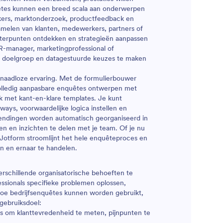
êtes kunnen een breed scala aan onderwerpen
kers, marktonderzoek, productfeedback en
amelen van klanten, medewerkers, partners of
eterpunten ontdekken en strategieën aanpassen
R-manager, marketingprofessional of
je doelgroep en datagestuurde keuzes te maken
naadloze ervaring. Met de formulierbouwer
olledig aanpasbare enquêtes ontwerpen met
k met kant-en-klare templates. Je kunt
ays, voorwaardelijke logica instellen en
zendingen worden automatisch georganiseerd in
en en inzichten te delen met je team. Of je nu
 Jotform stroomlijnt het hele enquêteproces en
en en ernaar te handelen.
erschillende organisatorische behoeften te
fessionals specifieke problemen oplossen,
hoe bedrijfsenquêtes kunnen worden gebruikt,
 gebruiksdoel:
s om klanttevredenheid te meten, pijnpunten te