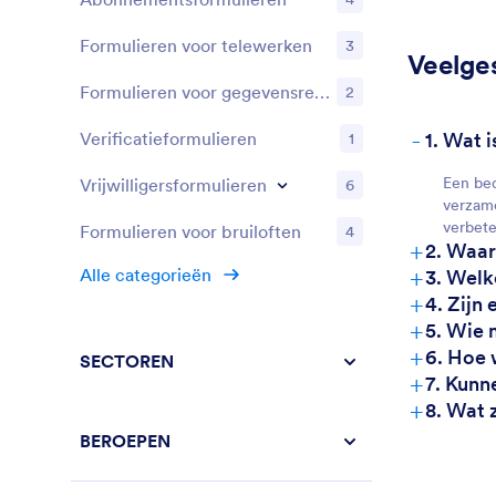
Formulieren voor telewerken
3
Veelge
Formulieren voor gegevensregistratie
2
-
Verificatieformulieren
1. Wat 
1
Een bed
Vrijwilligersformulieren
6
verzame
verbete
Formulieren voor bruiloften
4
+
2. Waar
+
Alle categorieën
3. Welk
+
4. Zijn
+
5. Wie 
+
6. Hoe 
SECTOREN
+
7. Kunn
+
8. Wat 
BEROEPEN