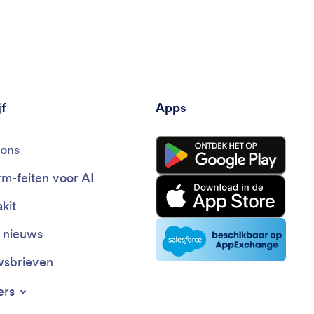
jf
Apps
ons
rm-feiten voor AI
kit
t nieuws
sbrieven
ers