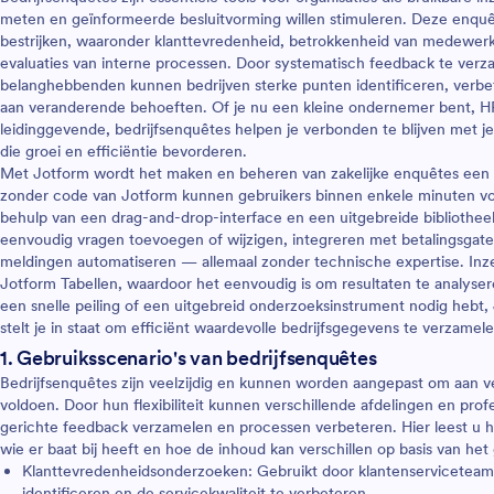
agen om je medewerkers beter
meten en geïnformeerde besluitvorming willen stimuleren. Deze enqu
nen. Je kunt ook eenvoudig
bestrijken, waaronder klanttevredenheid, betrokkenheid van medewer
 toevoegen, je logo uploaden
evaluaties van interne processen. Door systematisch feedback te verz
rp van de enquête wijzigen.
belanghebbenden kunnen bedrijven sterke punten identificeren, verb
form Formulierbouwer te
aan veranderende behoeften. Of je nu een kleine ondernemer bent, H
un je de template binnen een
leidinggevende, bedrijfsenquêtes helpen je verbonden te blijven met 
 volledig op je behoeften
die groei en efficiëntie bevorderen.
onder te coderen. Je kunt uit
Met Jotform wordt het maken en beheren van zakelijke enquêtes een 
 gratis integraties kiezen om
zonder code van Jotform kunnen gebruikers binnen enkele minuten v
ormulieren automatisch met
behulp van een drag-and-drop-interface en een uitgebreide bibliothee
nts, waaronder Airtable,
eenvoudig vragen toevoegen of wijzigen, integreren met betalingsgatew
, Dropbox, Trello, Slack en
meldingen automatiseren — allemaal zonder technische expertise. In
chroniseren. Gebruik deze
Jotform Tabellen, waardoor het eenvoudig is om resultaten te analyser
late om de antwoorden van
een snelle peiling of een uitgebreid onderzoeksinstrument nodig hebt,
online te verzamelen en tijd
stelt je in staat om efficiënt waardevolle bedrijfsgegevens te verzamel
 Je kunt dit kant-en-klare
1. Gebruiksscenario's van bedrijfsenquêtes
bruiken om de tevredenheid te
Bedrijfsenquêtes zijn veelzijdig en kunnen worden aangepast om aan v
naf nul beginnen en een geheel
voldoen. Door hun flexibiliteit kunnen verschillende afdelingen en pro
uête maken!
gerichte feedback verzamelen en processen verbeteren. Hier leest u 
wie er baat bij heeft en hoe de inhoud kan verschillen op basis van het
Klanttevredenheidsonderzoeken: Gebruikt door klantenserviceteam
identificeren en de servicekwaliteit te verbeteren.