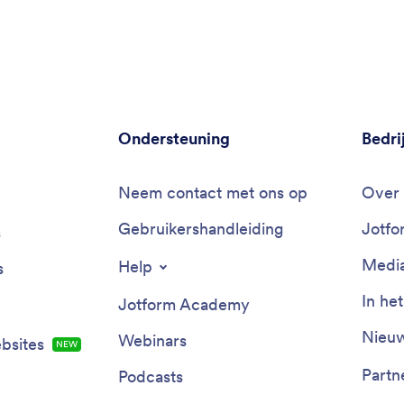
Ondersteuning
Bedri
Neem contact met ons op
Over 
Gebruikershandleiding
Jotfo
s
Media
Help
s
In he
Jotform Academy
Nieuw
Webinars
bsites
NIEUW
Partn
Podcasts