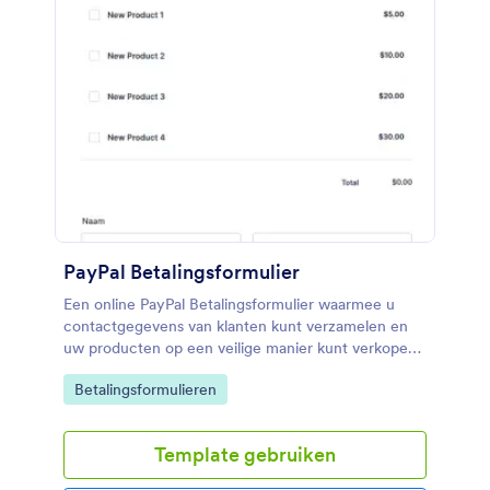
PayPal Betalingsformulier
Een online PayPal Betalingsformulier waarmee u
contactgegevens van klanten kunt verzamelen en
uw producten op een veilige manier kunt verkopen.
Het formulier biedt klanten de mogelijkheid om
Go to Category:
Betalingsformulieren
productafbeeldingen te bekijken, formaten en
kleuren te selecteren en een keuze te maken uit de
opties voor het aantal. Voeg uw logo, afbeeldingen,
Template gebruiken
lettertypen en kleuren toe en voeg het formulier
toe aan de website van uw bedrijf of gebruik het als