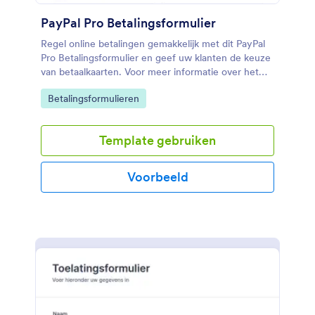
PayPal Pro Betalingsformulier
Regel online betalingen gemakkelijk met dit PayPal
Pro Betalingsformulier en geef uw klanten de keuze
van betaalkaarten. Voor meer informatie over het
maken van een PayPal-formulier, kijk op de pagina in
Go to Category:
Betalingsformulieren
de link.
Template gebruiken
Voorbeeld