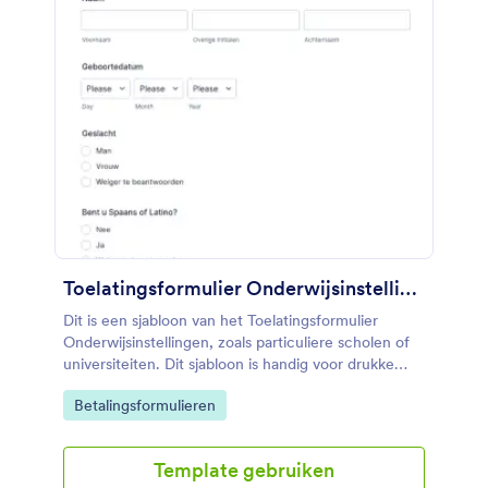
Toelatingsformulier Onderwijsinstellingen
Dit is een sjabloon van het Toelatingsformulier
Onderwijsinstellingen, zoals particuliere scholen of
universiteiten. Dit sjabloon is handig voor drukke
teams die opnamen moeten verzamelen, sorteren
Go to Category:
Betalingsformulieren
en volgen. U kunt vragen om studentendetails en
tegelijkertijd betalingen verwerken, en dit helpt u
uiteindelijk om waardevolle informatie te verzamelen
Template gebruiken
en tijd te besparen.