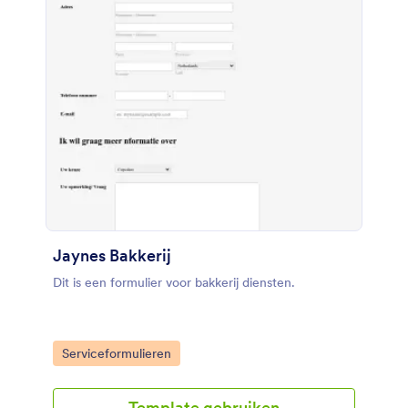
Jaynes Bakkerij
Dit is een formulier voor bakkerij diensten.
Go to Category:
Serviceformulieren
Template gebruiken