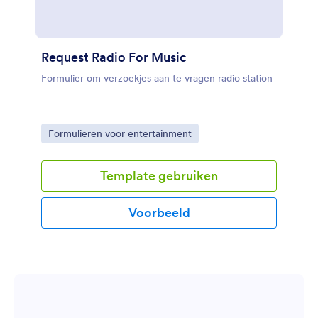
voor leveranciers kun je de gegevens van je lijst met
contactpersonen moeiteloos bijhouden. Als de
template aan je wensen voldoet, kun je het
formulier via een link delen of in vrijwel elke website
Request Radio For Music
insluiten.
Formulier om verzoekjes aan te vragen radio station
Go to Category:
Formulieren voor entertainment
Template gebruiken
Voorbeeld