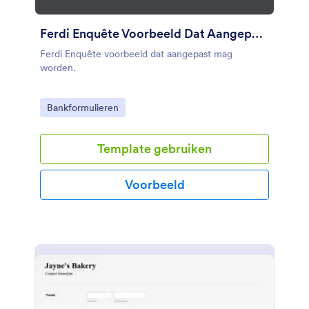
Ferdi Enquête Voorbeeld Dat Aangepast Mag Worden
Ferdi Enquête voorbeeld dat aangepast mag
worden.
Go to Category:
Bankformulieren
Template gebruiken
Voorbeeld