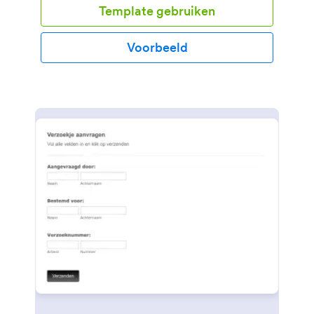
Template gebruiken
deze template kun je de belangrijkste informatie,
zoals naam, e-mailadres, het bedrijf van de
leverancier en meer verzamelen. Je kunt het
Voorbeeld
registratieformulier voor leveranciers eenvoudig op
je behoeften afstemmen, of je nu voor een
reisbureau werkt, een bruiloft plant of
bedrijfsevenementen organiseert.Je kunt eenvoudig
de kleuren aanpassen, je logo uploaden of meer
velden toevoegen om de gegevens te verzamelen
die je nodig hebt. Daarnaast kun je de
contactgegevens van leveranciers in je account
opslaan door je formulier met meer dan 100
populaire apps, waaronder Google Drive, Dropbox,
Box en Salesforce (ook beschikbaar op Salesforce
AppExchange) te synchroniseren. Als je wijzigingen
in de informatie wilt bijhouden, kun je de functie
voor het bijhouden van de geschiedenis gebruiken
om een opmerkingenveld onderaan het formulier
toe te voegen. Om een volledig gepersonaliseerd
registratieformulier voor leveranciers te maken, kun
je je eigen CSS-stijlen aan de formuliertemplate
toevoegen! Met ons gratis online registratieformulier