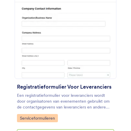
Registratieformulier Voor Leveranciers
Een registratieformulier voor leveranciers wordt
door organisatoren van evenementen gebruikt om
de contactgegevens van leveranciers en andere
dienstverleners te verzamelen. Met dit
Go to Category:
Serviceformulieren
overzichtelijke registratieformulier kan je bedrijf
eenvoudig gegevens van leveranciers voor een
evenement, festival of conferentie registreren. Met