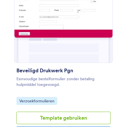
Beveiligd Drukwerk Pgn
Eenvoudige bestelformulier zonder betaling
hulpmiddel toegevoegd.
Go to Category:
Verzoekformulieren
Template gebruiken