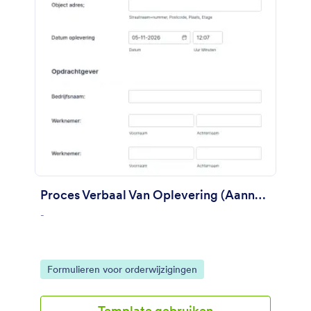
Proces Verbaal Van Oplevering (Aannemer)
-
Go to Category:
Formulieren voor orderwijzigingen
Template gebruiken