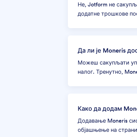
Не, Jotform не саку
додатне трошкове пос
Да ли је Moneris д
Можеш сакупљати упл
налог. Тренутно, Mon
Како да додам Mone
Додавање Moneris сис
објашњење на стран