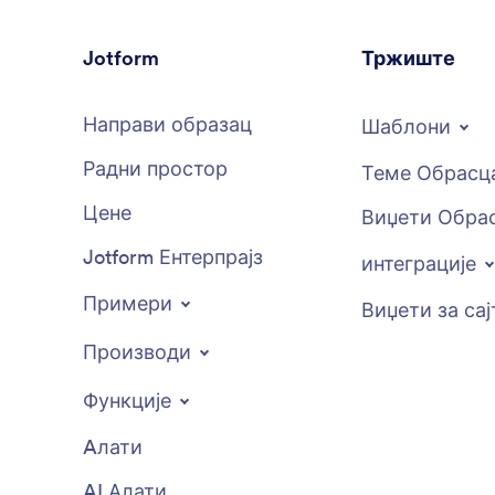
Jotform
Тржиште
Направи образац
Шаблони
Радни простор
Теме Обрасц
Цене
Виџети Обра
Jotform Ентерпрајз
интеграције
Примери
Виџети за сај
Производи
Функције
Aлати
AI Алати