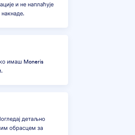
ације
и не наплаћује
 накнаде.
ко имаш Moneris
.
Погледај детаљно
ојим обрасцем
за