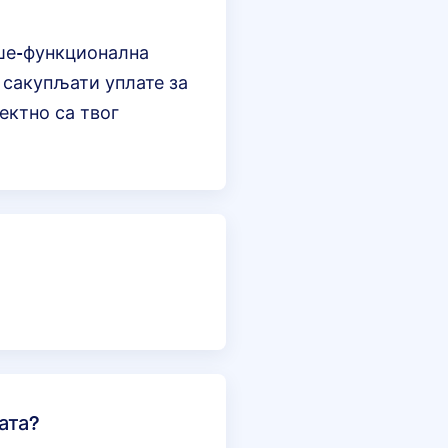
ише-функционална
 сакупљати уплате за
ектно са твог
ата?