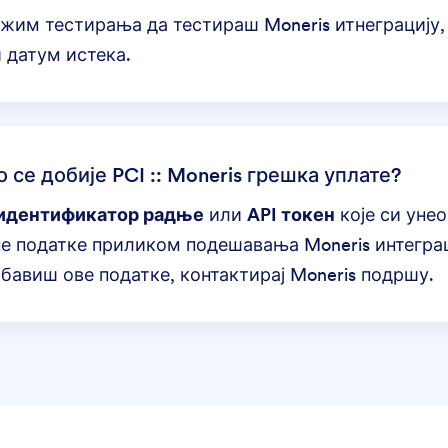
жим тестирања да тестираш Moneris итнеграцију
и датум истека.
 се добије PCI :: Moneris грешка уплате?
идентификатор радње
или
API токен
које си унео
не податке приликом подешавања Moneris интеграци
бавиш ове податке, контактирај
Moneris подршу
.