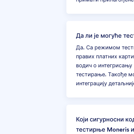
Да ли је могуће те
Да. Са режимом тест
правих платних карти
водич
о интегрисању 
тестирање
. Такође 
интеграцију детаљниј
Који сигурносни ко
тестирње Moneris и