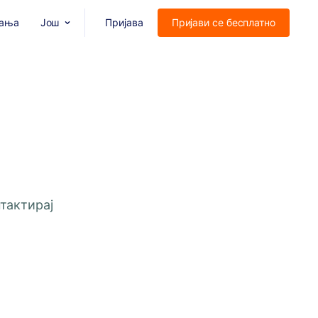
тања
Још
Пријава
Пријави се бесплатно
тактирај