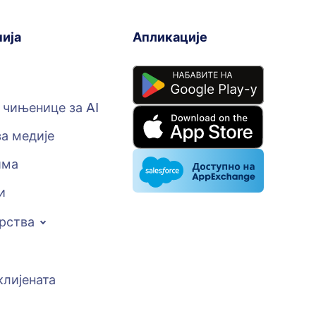
ија
Апликације
m чињенице за AI
за медије
има
и
рства
клијената