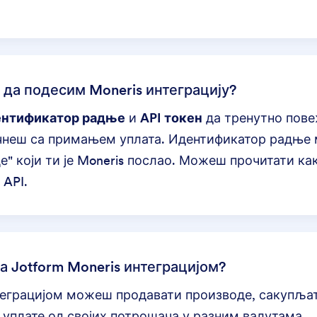
.
 да подесим Moneris интеграцију?
ентификатор радње
и
API токен
да тренутно пове
почнеш са примањем уплата. Идентификатор радње
" који ти је Moneris послао. Можеш прочитати
ка
 API.
са Jotform Moneris интеграцијом?
теграцијом
можеш продавати производе, сакупљат
уплате од својих потрошача у разним валутама.