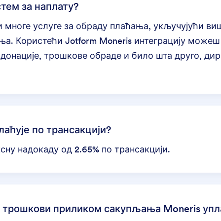
стем за наплату?
 многе услуге за обраду плаћања, укључујући в
а. Користећи Jotform Moneris интеграцију можеш
,
донације
, трошкове обраде и било шта друго, дир
лаћује по трансакцији?
ксну надокаду од 2.65% по трансакцији.
и трошкови приликом сакупљања Moneris упл