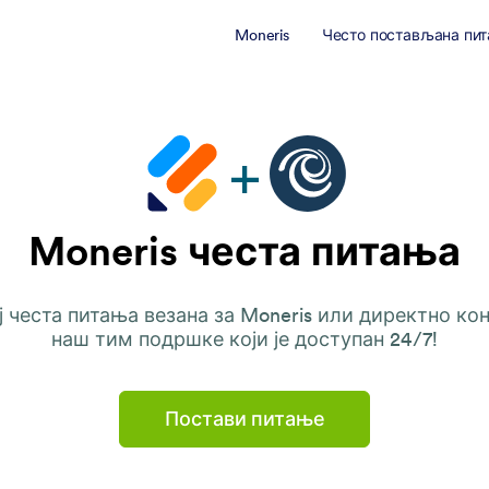
Moneris
Често постављана пи
Moneris честа питања
ј честа питања везана за Moneris или директно кон
наш тим подршке који је доступан 24/7!
Постави питање