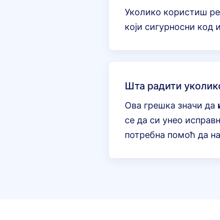
Уколико користиш ре
који сигурносни код 
Шта радити уколико
Ова грешка значи да
се да си унео исправ
потребна помоћ да на