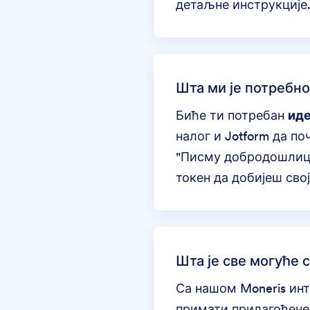
детаљне инструкције
Шта ми је потребно
Биће ти потребан
ид
налог и Jotform да 
"Писму добродошлице
токен
да добијеш свој
Шта је све могуће 
Са нашом
Moneris ин
примати прилагођене 