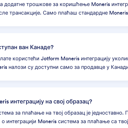
пља додатне трошкове за коришћење
Moneris интегр
ле трансакције. Само плаћаш стандардне Moneris
оступан ван Канаде?
ате користећи Jotform Moneris интеграцију уколи
eris налози су доступни само за продавце у Канади
ris интеграцију на свој образац?
тема за плаћање на твој образац је једноставно. 
и о
интеграцији Moneris система за плаћање са тв