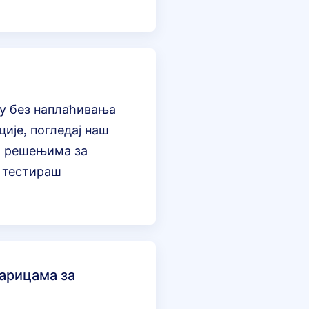
ју без наплаћивања
ије, погледај наш
а решењима за
 тестираш
карицама за