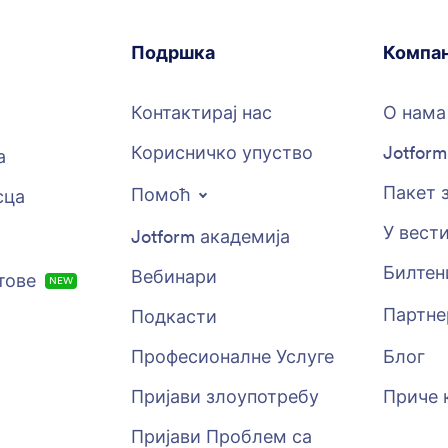
Подршка
Компан
Контактирај нас
О нама
Корисничко упуство
Jotfor
а
Пакет 
Помоћ
сца
У вест
Jotform академија
Билтен
Вебинари
тове
NEW
Партне
Подкасти
Професионалне Услуге
Блог
Пријави злоупотребу
Приче 
Пријави Проблем са