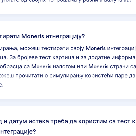
стирати Moneris итнеграцију?
ирања, можеш тестирати своју Moneris интеграци
ца. За бројеве тест картица и за додатне информац
обрасца са Moneris налогом
или
Moneris страни с
можеш прочитати о
симулирању користећи паре
да
е.
д и датум истека треба да користим са тест 
нтеграције?