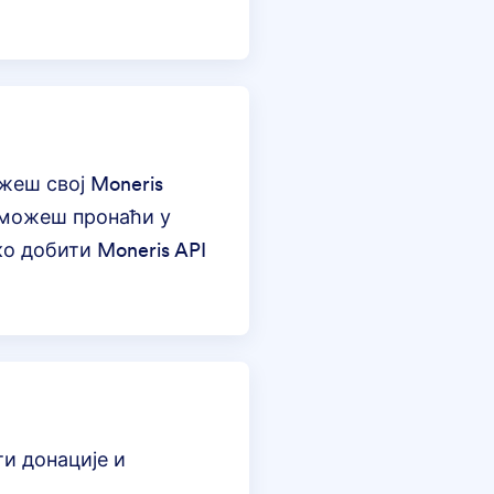
жеш свој Moneris
 можеш пронаћи у
ко добити Moneris API
и донације и