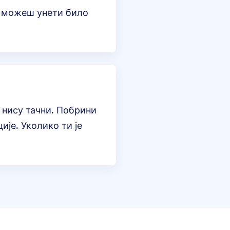
, можеш унети било
 нису тачни. Побрини
је. Уколико ти је