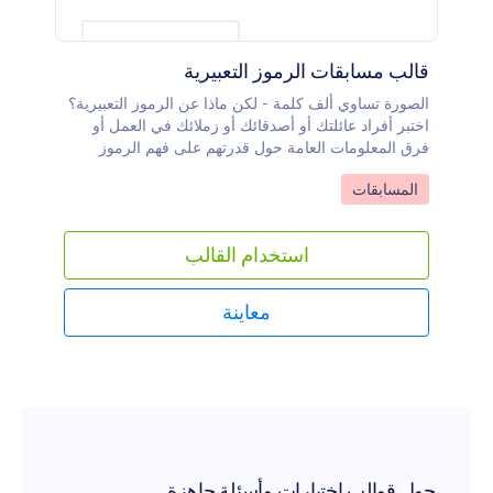
قالب مسابقات الرموز التعبيرية
الصورة تساوي ألف كلمة - لكن ماذا عن الرموز التعبيرية؟
اختبر أفراد عائلتك أو أصدقائك أو زملائك في العمل أو
فرق المعلومات العامة حول قدرتهم على فهم الرموز
التعبيرية من خلال نموذج مسابقة الرموز التعبيرية الخاص
Go to Category:
المسابقات
بنا! يجب على المتسابقين ببساطة إلقاء نظرة على الرموز
التعبيرية المقدمة وتخمين ما يمثلونه - سواء كان فيلمًا، أو
برنامجًا تلفزيونيًا، أو فرقة، أو أغنية، أو أي شيء آخر يخطر
استخدام القالب
ببالك! في المساحة الموجودة أسفل الرموز التعبيرية،
يمكنهم إدخال إجاباتهم، والتي ستتلقاها على الفور في
صندوق بريدك الإلكتروني وفي جداول جوت فورم للحصول
معاينة
على درجات سريعة وسهلة. نموذج مسابقة الرموز
التعبيرية جاهز للاستخدام كما هو، لكن لا تتردد في مزجه!
قم بإعداد أسئلة الرموز التعبيرية الخاصة بك عن طريق
إضافة رموز تعبيرية مباشرة في حقل النموذج أو عن
طريق تحميل الصور. عند الانتهاء، شارك النموذج مع
المتسابقين عن طريق إرسال دعوات بالبريد الإلكتروني، أو
مشاركة رابط النموذج، أو حتى عمل رمز الاستجابة
السريعة "كيو أر" يمكنهم مسحه ضوئيًا باستخدام هواتفهم.
حول قوالب اختبارات وأسئلة جاهزة