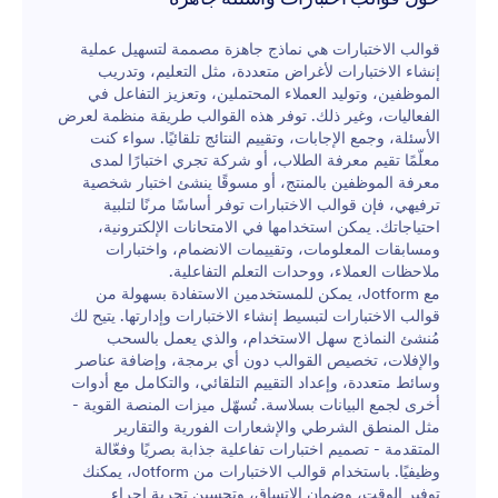
من خلال نموذج مسابقة الرموز التعبيرية الذي يعد سهلا
في الاستخدام ورائعًا للمتسابقين من جميع الأعمار،
قوالب الاختبارات هي نماذج جاهزة مصممة لتسهيل عملية
ستستضيف أسئلة بسيطة ستجعل كل مشارك يبتسم مثل
إنشاء الاختبارات لأغراض متعددة، مثل التعليم، وتدريب
😃!
الموظفين، وتوليد العملاء المحتملين، وتعزيز التفاعل في
الفعاليات، وغير ذلك. توفر هذه القوالب طريقة منظمة لعرض
الأسئلة، وجمع الإجابات، وتقييم النتائج تلقائيًا. سواء كنت
معلّمًا تقيم معرفة الطلاب، أو شركة تجري اختبارًا لمدى
معرفة الموظفين بالمنتج، أو مسوقًا ينشئ اختبار شخصية
ترفيهي، فإن قوالب الاختبارات توفر أساسًا مرنًا لتلبية
احتياجاتك. يمكن استخدامها في الامتحانات الإلكترونية،
ومسابقات المعلومات، وتقييمات الانضمام، واختبارات
ملاحظات العملاء، ووحدات التعلم التفاعلية.
مع Jotform، يمكن للمستخدمين الاستفادة بسهولة من
قوالب الاختبارات لتبسيط إنشاء الاختبارات وإدارتها. يتيح لك
مُنشئ النماذج سهل الاستخدام، والذي يعمل بالسحب
والإفلات، تخصيص القوالب دون أي برمجة، وإضافة عناصر
وسائط متعددة، وإعداد التقييم التلقائي، والتكامل مع أدوات
أخرى لجمع البيانات بسلاسة. تُسهّل ميزات المنصة القوية -
مثل المنطق الشرطي والإشعارات الفورية والتقارير
المتقدمة - تصميم اختبارات تفاعلية جذابة بصريًا وفعّالة
وظيفيًا. باستخدام قوالب الاختبارات من Jotform، يمكنك
توفير الوقت، وضمان الاتساق، وتحسين تجربة إجراء