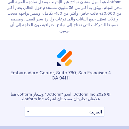
Jotform هو أسهل منشئ نماذج عبر الإنترنت بفضل نماذجه القوية التي
تنجز المهام، ويثق به أكثر من 35 مليون مستخدم حول العالم. يضم أكثر
من 20,000+ قالب جاهز، وأكثر من 150+ تكامل، ويتميز بواجهة سحب
وإفلات تسهّل جمع البيانات والمدفوعات وإدارة سير العمل، ومصمم
خصيصًا للشركات التي تحتاج إلى نماذج احترافية دون الحاجة إلى أي
ترميز.
4 Embarcadero Center, Suite 780, San Francisco
CA 94111
© 2026 Jotform Inc. اسم "Jotform" وشعار Jotform هما
علامتان تجاريتان مسجلتان لشركة Jotform Inc.