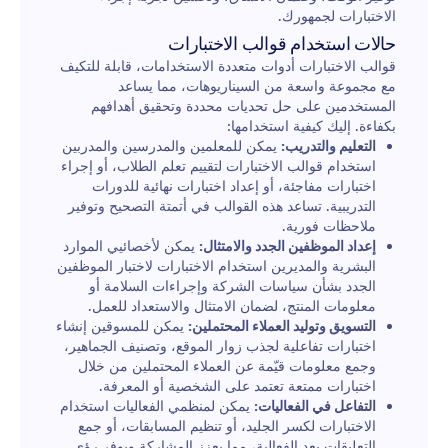
الاختبارات لجمهورك.
حالات استخدام قوالب الاختبارات
قوالب الاختبارات أدوات متعددة الاستخدامات، قابلة للتكيف
مع مجموعة واسعة من السيناريوهات، مما يساعد
المستخدمين على حل تحديات محددة وتحقيق أهدافهم
بكفاءة. إليك كيفية استخدامها:
التعليم والتدريب:
يمكن للمعلمين والمدرسين والمدربين
استخدام قوالب الاختبارات لتقييم تعلم الطلاب، أو إجراء
اختبارات مفاجئة، أو إعداد اختبارات نهائية للدورات
التدريبية. تساعد هذه القوالب في أتمتة التصحيح وتوفير
ملاحظات فورية.
إعداد الموظفين الجدد والامتثال:
يمكن لأخصائيي الموارد
البشرية والمديرين استخدام الاختبارات لاختبار الموظفين
الجدد بشأن سياسات الشركة وإجراءات السلامة أو
معلومات المنتج، لضمان الامتثال والاستعداد للعمل.
التسويق وتوليد العملاء المحتملين:
يمكن للمسوقين إنشاء
اختبارات تفاعلية لجذب زوار الموقع، وتصنيف الجماهير،
وجمع معلومات قيّمة عن العملاء المحتملين من خلال
اختبارات ممتعة تعتمد على الشخصية أو المعرفة.
التفاعل في الفعاليات:
يمكن لمنظمي الفعاليات استخدام
الاختبارات لكسر الجليد، أو تنظيم المسابقات، أو جمع
التعليقات بعد الفعالية، مما يعزز المشاركة ويوفر رؤى