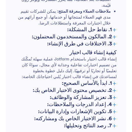
قيّمة.
ملاحظات العملاء ومعرفة المنتج:
يمكن للشركات تقييم
مدى فهم العملاء لمنتجاتها أو خدماتها، أو جمع آرائهم من
خلال اختبارات المعرفة واستطلاعات الرضا.
+
1. نقاط حل المشكلة:
+
2. المالكون والمستخدمون المحتملون:
+
3. الاختلافات في طرق الإنشاء:
الاختبارات التعليمية:
كيفية إنشاء قالب اختبار
إنشاء قالب اختبار باستخدام Jotform عملية سهلة تُمكّنك
من تصميم اختبارات تفاعلية وجذابة لأي مجال، سواءً كان
اختبارات الشخصية أو التسويق:
تعليميًا أو تجاريًا أو ترفيهيًا. إليك دليل خطوة بخطوة
لمساعدتك في إنشاء قالب اختبار يُلبي احتياجاتك الخاصة:
+
1. ابدأ بالأساس الصحيح:
اختبارات الامتثال أو الانضمام:
+
2. تخصيص محتوى الاختبار الخاص بك:
+
3. تعزيز المشاركة والوظائف:
+
اختبارات الفعاليات:
4. إعداد الدرجات والملاحظات:
+
5. تكوين الإشعارات وإدارة البيانات:
+
6. نشر الاختبار الخاص بك ومشاركته:
+
7. رصد النتائج وتحليلها: