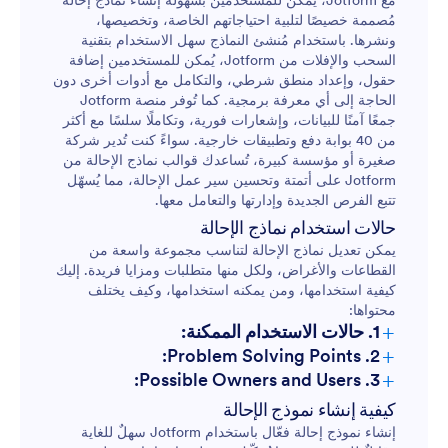
مع Jotform، يُمكن للمستخدمين بسهولة إنشاء نماذج إحالة
مُصممة خصيصًا لتلبية احتياجاتهم الخاصة، وتخصيصها،
ونشرها. باستخدام مُنشئ النماذج سهل الاستخدام بتقنية
السحب والإفلات من Jotform، يُمكن للمستخدمين إضافة
حقول، وإعداد منطق شرطي، والتكامل مع أدوات أخرى دون
الحاجة إلى أي معرفة برمجية. كما تُوفر منصة Jotform
جمعًا آمنًا للبيانات، وإشعارات فورية، وتكاملًا سلسًا مع أكثر
من 40 بوابة دفع وتطبيقات خارجية. سواءً كنت تُدير شركة
صغيرة أو مؤسسة كبيرة، تُساعدك قوالب نماذج الإحالة من
Jotform على أتمتة وتحسين سير عمل الإحالة، مما يُسهّل
تتبع الفرص الجديدة وإدارتها والتعامل معها.
حالات استخدام نماذج الإحالة
يمكن تعديل نماذج الإحالة لتناسب مجموعة واسعة من
القطاعات والأغراض، ولكل منها متطلبات ومزايا فريدة. إليك
كيفية استخدامها، ومن يمكنه استخدامها، وكيف يختلف
محتواها:
+
1. حالات الاستخدام الممكنة:
+
2. Problem Solving Points:
+
3. Possible Owners and Users:
كيفية إنشاء نموذج الإحالة
إنشاء نموذج إحالة فعّال باستخدام Jotform سهلٌ للغاية