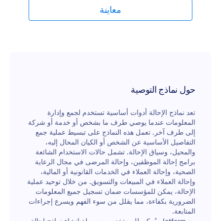
الوجبات وتكاليف المواصلات، سواء من خلال المطالبة
معاينة
بمبلغ يومي أو تقديم الفواتير.هذا النموذج مثالي أيضًا لوكلاء
السفر الذين يساعدون عملاءهم في حجز المؤتمرات أو
الندوات أو باقات العطلات، حيث يتيح لهم استرداد التكاليف
المتعلقة بالسفر بسرعة وسهولة، كما يُسهم في تسهيل
عملية الحجز. ومن خلال تطبيق الهاتف المحمول الخاص بـ
Jotform، يمكن للموظفين تتبع مصاريفهم بكل سهولة عن
طريق رفع صور الفواتير مباشرة إلى النموذج.بعد تعبئة
النموذج، يمكنهم إرساله إلى مدير السفر أو المصاريف
حول نماذج التوصية
للموافقة، أو تحميل نسخة PDF من المصاريف لتقديمها
إلى المحاسب. قم بتبسيط إدارة رحلات العمل في شركتك
تعد نماذج الإحالة أدوات أساسية تستخدم لجمع وإدارة
باستخدام نموذج تعويض مصاريف السفر الإلكتروني
المعلومات عندما يوصي طرف ما بشخص أو خدمة أو شركة
المجاني.
إلى طرف آخر. تعمل هذه النماذج على تبسيط عملية جمع
التفاصيل الأساسية عن الشخص أو الكيان المحال إليه،
والمحيل، وسياق الإحالة. تشمل حالات الاستخدام الشائعة
برامج إحالة الموظفين، وإحالة المرضى في مجال الرعاية
الصحية، وإحالة العملاء في الخدمات القانونية أو المالية،
وإحالة العملاء في المبيعات والتسويق. من خلال توحيد عملية
الإحالة، يمكن للمؤسسات ضمان تسجيل جميع المعلومات
الضرورية بكفاءة، مما يقلل من سوء الفهم ويسرع إجراءات
المتابعة.