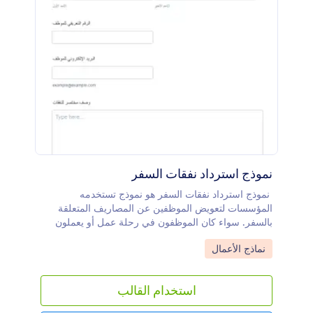
نموذج استرداد نفقات السفر
نموذج استرداد نفقات السفر هو نموذج تستخدمه
المؤسسات لتعويض الموظفين عن المصاريف المتعلقة
بالسفر. سواء كان الموظفون في رحلة عمل أو يعملون
من المنزل، يمكن لشركتك مساعدتهم في تتبع المصاريف
Go to Category:
نماذج الأعمال
خارج المكتب من خلال نموذج تعويض مصاريف السفر
المجاني.ببساطة، يمكنك تخصيص النموذج بما يتناسب مع
طبيعة عملك، ثم تضمينه في موقعك الإلكتروني أو
استخدام القالب
مشاركته عبر البريد الإلكتروني أو رابط مباشر أو رمز QR.
بعد ذلك، يستطيع الموظفون تقديم طلبات التعويض عن