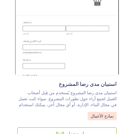
حول فرق التوظيف الخاصة بك.
استبيان مدى رضا المشروع
استبيان مدى رضا المشروع يُستخدم من قِبل أصحاب
العمل لجمع آراء حول تطورات المشروع. سواء كنت تعمل
في مجال البناء، الإدارة، أو أي مجال آخر، يمكنك استخدام
هذا الاستبيان المجاني لجمع ملاحظات من الموظفين
Go to Category:
نماذج الأعمال
والعملاء! فقط خصّص الأسئلة بما يتناسب مع طبيعة عملك،
ثم قم بتضمين النموذج في موقعك الإلكتروني أو شاركه
عبر رابط، وابدأ في جمع الردود فورًا.هذا النموذج مثالي
استخدام القالب