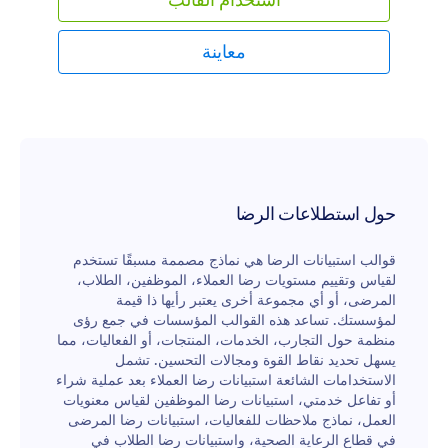
للفرق التي تعمل عن بُعد — حيث يساعدك على جمع
الملاحظات التي تحتاجها بسرعة. استخدم أداة Jotform
السهلة التي تعمل بالسحب والإفلات لتحديث الأسئلة
معاينة
بسرعة، وإضافة شعارك، وتضمين حقول مخصصة مثل
مقاييس التقييم، مربعات النص، وخيارات الاختيار
المتعدد.وإذا كنت ترغب أيضًا في حفظ الردود في حسابات
أخرى تستخدمها بالفعل مثل Google Drive أو Dropbox
أو Box أو Airtable، يمكنك بكل سهولة ربط النموذج بأكثر
من ١٠٠ تطبيق مشهور للمزامنة التلقائية.اجمع المعلومات
بسرعة باستخدام هذا النموذج المجاني عبر الإنترنت —
وكل ذلك بدون الحاجة إلى أي برمجة!
حول استطلاعات الرضا
قوالب استبيانات الرضا هي نماذج مصممة مسبقًا تستخدم
لقياس وتقييم مستويات رضا العملاء، الموظفين، الطلاب،
المرضى، أو أي مجموعة أخرى يعتبر رأيها ذا قيمة
لمؤسستك. تساعد هذه القوالب المؤسسات في جمع رؤى
منظمة حول التجارب، الخدمات، المنتجات، أو الفعاليات، مما
يسهل تحديد نقاط القوة ومجالات التحسين. تشمل
الاستخدامات الشائعة استبيانات رضا العملاء بعد عملية شراء
أو تفاعل خدمتي، استبيانات رضا الموظفين لقياس معنويات
العمل، نماذج ملاحظات للفعاليات، استبيانات رضا المرضى
في قطاع الرعاية الصحية، واستبيانات رضا الطلاب في