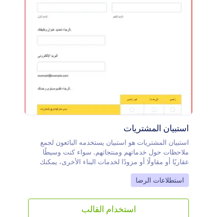
استبيان المشتريات
استبيان المشتريات هو استبيان يستخدمه البائعون لجمع
ملاحظات حول خدماتهم ومنتجاتهم. سواء كنت وسيطًا
عقاريًا أو مقاولًا أو مزودًا لخدمات البناء الأخرى، يمكنك
استخدام قالب مسح المشتريات المجاني هذا لجمع
Go to Category:
استطلاعات الرضا
الملاحظات حول خدماتك والتأكد من تقديم أفضل تجربة
ممكنة لعملائك. ما عليك سوى تخصيص النموذج لمطابقة
نشاطك التجاري، وتضمين النموذج في موقع الويب الخاص
استخدام القالب
بك، ومشاركته مع عملائك أو موظفيك للحصول على