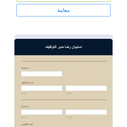
المعلومات التي تحتاجها قم بزيادة إمكانيات قالب
استبيان المشتريات هذا من خلال دمجه مع حسابات أخرى
معاينة
قد تمتلكها. يمكنك ارسال الردود إلى أكثر من 100 خدمة
مثل جوجل شيت، ودروببوكس، وجوجل درايف، والمزيد.
هل ترغب في إضافة أسئلة متكررة إلى نموذجك؟
زامن النموذج مع نظام إدارة علاقات العملاء الخاص بك
لتجربة سهلة. إنه أمر سهل ومجاني مع جوت فورم! أنشئ
استبيان المشتريات المجاني للتأكد من أنك تقدم أفضل
تجربة ممكنة لعملائك.