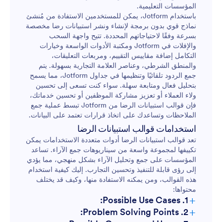
المؤسسات التعليمية.
باستخدام Jotform، يمكن للمستخدمين الاستفادة من مُنشئ
نماذج قوي بدون برمجة لإنشاء ونشر استبيانات رضا مخصصة
بسرعة وفقًا لاحتياجاتهم المحددة. تتيح واجهة السحب
والإفلات في Jotform ومكتبة الأدوات الواسعة وخيارات
التكامل إضافة مقاييس التقييم، ومربعات التعليقات،
والمنطق الشرطي، وعناصر العلامة التجارية بسهولة. يتم
جمع الردود تلقائيًا وتنظيمها في جداول Jotform، مما يسمح
بتحليل فعال ومتابعة سهلة. سواء كنت تسعى إلى تحسين
ولاء العملاء أو تعزيز مشاركة الموظفين أو تحسين خدماتك،
فإن قوالب استبيانات الرضا من Jotform تبسط عملية جمع
الملاحظات وتساعدك على اتخاذ قرارات تعتمد على البيانات.
استخدامات قوالب استبيانات الرضا
تعد قوالب استبيانات الرضا أدوات متعددة الاستخدامات يمكن
تكييفها لمجموعة واسعة من سيناريوهات جمع الآراء. تساعد
المؤسسات على جمع وتحليل الآراء بشكل منهجي، مما يؤدي
إلى رؤى قابلة للتنفيذ وتحسين التجارب. إليك كيفية استخدام
هذه القوالب، ومن يمكنه الاستفادة منها، وكيف قد يختلف
محتواها:
+
1. Possible Use Cases:
+
2. Problem Solving Points: