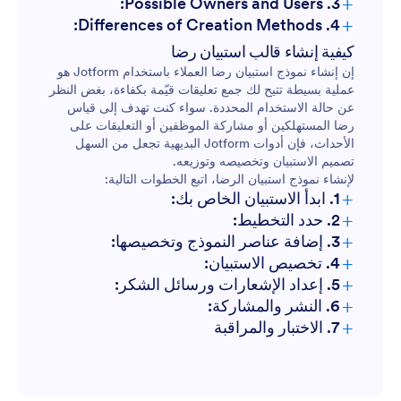
+
3. Possible Owners and Users:
+
4. Differences of Creation Methods:
كيفية إنشاء قالب استبيان رضا
استطلاعات المستهلكين
إن إنشاء نموذج استبيان رضا العملاء باستخدام Jotform هو
عملية بسيطة تتيح لك جمع تعليقات قيّمة بكفاءة، بغض النظر
عن حالة الاستخدام المحددة. سواء كنت تهدف إلى قياس
استطلاعات الموظفين
رضا المستهلكين أو مشاركة الموظفين أو التعليقات على
الأحداث، فإن أدوات Jotform البديهية تجعل من السهل
استطلاعات رأي المرضى
تصميم الاستبيان وتخصيصه وتوزيعه.
لإنشاء نموذج استبيان الرضا، اتبع الخطوات التالية:
استطلاعات الحدث
+
1. ابدأ الاستبيان الخاص بك:
+
2. حدد التخطيط:
+
3. إضافة عناصر النموذج وتخصيصها:
+
4. تخصيص الاستبيان:
+
5. إعداد الإشعارات ورسائل الشكر:
+
6. النشر والمشاركة:
+
7. الاختبار والمراقبة