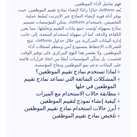
فهم شامل لأداء الموظفين.
يُعد Jotform خيارًا رائدًا لإنشاء نماذج تقييم الموظفين، حيث
يوفر أداة قوية لإنشاء النماذج عبر الإنترنت تُبسّط عملية
التخصيص. باستخدام Jotform، يمكن للمؤسسات تصميم
نماذج بسهولة تُؤتمت جمع بيانات التقييم وتحليلها، مما يعزز
الكفاءة والدقة. كما أن سهولة استخدام المنصة، إلى جانب
إدارة البيانات المركزية من خلال جداول Jotform، تتيح
للشركات الاحتفاظ بمستودع آمن ومنظم لسجلات أداء
الموظفين. ولا يقتصر هذا النهج المركزي على توفير الوقت
فحسب، بل يمكّن المؤسسات أيضًا من اتخاذ قرارات قائمة
على البيانات تدعم نمو الموظفين ونجاح المؤسسة.
+
لماذا تستخدم نماذج تقييم الموظفين؟
+
المشكلات الشائعة التي تساعد نماذج تقييم
الموظفين في حلها
+
مطابقة حالات الاستخدام مع الميزات
+
كيفية إنشاء نموذج لتقييم الموظفين
+
أبرز حالات استخدام نماذج تقييم الموظفين
+
تلخيص نماذج تقييم الموظفين
للمدراء