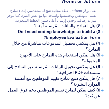
Forms on Jotform?
نعم، يوفّر Jotform خطة مجانية تتيح للمستخدمين إنشاء نماذج
تقييم الموظفين وتخصيصها واستخدامها مع بعض القيود. كما تتوفر
ميزات إضافية وحدود إرسال أعلى ضمن الخطط المدفوعة.
+
2) هل النماذج والبيانات المُرسلة آمنة؟
+
3) Do I need coding knowledge to build a
Employee Evaluation Form?
+
4) هل يمكنني تحصيل المدفوعات مباشرةً من خلال
النماذج؟
+
5) هل يمكن استخدام هذه النماذج على الأجهزة
المحمولة؟
+
6) هل يمكنني تحويل البيانات المُرسلة عبر النماذج إلى
مستندات PDF احترافية؟
+
7) هل يمكن دمج نماذج تقييم الموظفين مع أنظمة
الموارد البشرية؟
+
8) كيف يمكن لنماذج تقييم الموظفين دعم فرق العمل
عن بُعد؟