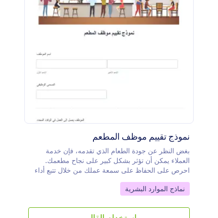
نموذج تقييم موظف المطعم
بغض النظر عن جودة الطعام الذي تقدمه، فإن خدمة
العملاء يمكن أن تؤثر بشكل كبير على نجاح مطعمك.
احرص على الحفاظ على سمعة عملك من خلال تتبع أداء
الموظفين باستخدام نموذج تقييم موظفي المطعم المجاني.
Go to Category:
نماذج الموارد البشرية
بمجرد تخصيصه ونشره، يمكن للمشرفين بسهولة تقديم
ملاحظاتهم عبر تعبئة نموذج تقييم موظفي المطعم. سيتم
تخزين جميع الإدخالات في حسابك الآمن على Jotform،
استخدام القالب