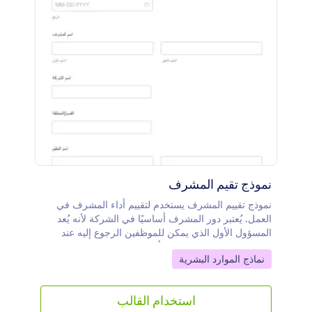
نموذج تقيم المشرف
نموذج تقييم المشرف يستخدم لتقييم أداء المشرف في
العمل. يُعتبر دور المشرف أساسيًا في الشركة لأنه يُعد
المسؤول الأول الذي يمكن للموظفين الرجوع إليه عند
الحاجة إلى المساعدة. يجب أن يتمتع المشرف بقدرة على
Go to Category:
نماذج الموارد البشرية
تحفيز الفريق والتأثير فيه بشكل فعّال لتحقيق الأهداف
المشتركة.يتضمن نموذج تقييم المشرف حقولًا لجمع
معلومات المشرف ومهاراته في القيادة والإدارة والتواصل.
استخدام القالب
يتم تقييم كل سؤال متعلق بالمهارات باستخدام مقياس من