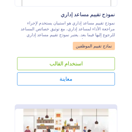
نموذج تقييم مساعد إداري
نموذج تقييم مساعد إداري هو استبيان يستخدم لإجراء
مراجعة الأداء لمساعد إداري، مع توثيق خصائص المساعد
للرجوع إليها فيما بعد. يعتبر نموذج تقييم مساعد إداري
المجاني هذا مثاليًا لأي شركة صغيرة تستخدم مساعد
Go to Category:
نماذج تقييم الموظفين
إداري. بالإضافة إلى تخصيص الحقول لتتناسب مع
احتياجاتك، يمكنك أيضًا تحديث تصميم هذا النموذج. لا تتردد
في تخصيص قالب النموذج هذا باستخدام أداة السحب
استخدام القالب
والإفلات الخاصة بنا، بما في ذلك إضافة شعارك، وتنويع
الأسئلة لتتوافق بشكل أفضل مع الإجابات التي تبحث عنها،
واختيار ألوان أو خطوط جديدة حسب رغبتك الشخصية. لن
معاينة
يكون هناك حاجة للاستخدام الفوضوي لنماذج الورق - انتقل
إلى النماذج الإلكترونية ووفر الوقت باستخدام Jotform.
يمكن تحقيق كل ذلك بدون برمجة.