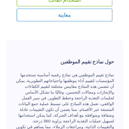
حيث يمكنك الوصول إليها بسهولة وتحميلها وطباعتها
ومشاركتها مع فريقك.تمامًا كما تهتم بتقديم كل طبق
بأفضل شكل، فلماذا لا تفعل الشيء نفسه مع نموذج تقييم
معاينة
الموظفين؟ دون الحاجة إلى أي مهارات برمجية، يمكنك
تخصيص النموذج بسهولة باستخدام أداة السحب والإفلات.
يمكنك إعادة ترتيب التصميم، وضبطه ليتماشى مع هوية
مطعمك، وإضافة المزيد من الصور أو الأسئلة، واستبدال
شريط التقييم الرقمي بتقييم بالنجوم أو مقياس تقييم آخر
يناسبك. بعد ذلك، يمكنك نشر النموذج عن طريق تضمينه
في موقعك الإلكتروني أو مشاركة رابط خاص به ليتمكن
المشرفون من تعبئته من أي جهاز. باستخدام نموذج تقييم
حول نماذج تقييم الموظفين
موظفي المطعم عبر الإنترنت، ستحصل على ملاحظات
قيمة حول أداء الموظفين بكل سهولة، مما يساعدك على
نماذج تقييم الموظفين هي نماذج رقمية أساسية تستخدمها
الاستمرار في تقديم طعام لذيذ وخدمة عملاء متميزة!
المؤسسات لتقييم أداء موظفيها واحتياجاتهم التطويرية. يمكن
أن تتضمن هذه النماذج مقاييس مختلفة لتقييم الكفاءات
والإنجازات ومجالات التحسين، وغالبًا ما تشكل الأساس
لجلسات التغذية الراجعة وخطط التطوير. في سير العمل
الواقعي، تعمل هذه النماذج على تبسيط عملية جمع البيانات
المتسقة عبر الأقسام، مما يضمن أن تكون التقييمات عادلة
وشفافة ومتوافقة مع أهداف الشركة. كما يمكن استخدامها
لتسهيل عمليات التغذية الراجعة بزاوية 360 درجة،
والتقييمات الذاتية، ومراجعات الزملاء، مما يساهم في تكوين