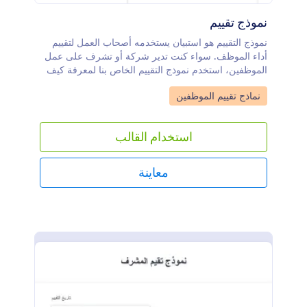
نموذج تقييم
نموذج التقييم هو استبيان يستخدمه أصحاب العمل لتقييم
أداء الموظف. سواء كنت تدير شركة أو تشرف على عمل
الموظفين، استخدم نموذج التقييم الخاص بنا لمعرفة كيف
يؤدي الموظفون العمل. يمكنك تخصيص نموذج التقييم
Go to Category:
نماذج تقييم الموظفين
الخاص بك بشعار وألوان شركتك أو تحديث الأسئلة
لتتناسب مع احتياجاتك. يمكنك أيضًا استخدام هذا النموذج
لتقييم طلابك أو أعضاء فريقك وتكييف الأسئلة وفقًا لذلك.
استخدام القالب
مع أداة إنشاء النماذج من Jotform، يمكنك بسهولة تحديث
صيغة وترتيب الأسئلة، وإضافة شريط تقدم لتتبع الإجابات،
وإضافة حقل توقيع لجعل التقديم اونلاين أكثر أمانًا، وحتى
معاينة
إلغاء تحديد الحقول عندما لا يكون هناك حاجة لجمع
المعلومات أو عندما تود جعل النموذج أقصر! إذا لم تكن
بحاجة إلى استخدام نموذج ورقي، وتملك نموذج تقييم
اونلاين، فتخلص من الورقيات واجمع التقييمات اونلاين-
ماذا تنتظر؟