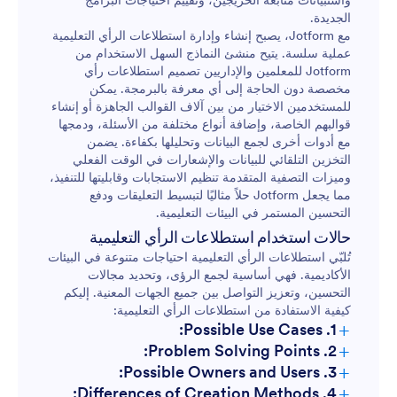
واستبيانات متابعة الخريجين، وتقييم احتياجات البرامج
الجديدة.
مع Jotform، يصبح إنشاء وإدارة استطلاعات الرأي التعليمية
عملية سلسة. يتيح منشئ النماذج السهل الاستخدام من
Jotform للمعلمين والإداريين تصميم استطلاعات رأي
مخصصة دون الحاجة إلى أي معرفة بالبرمجة. يمكن
للمستخدمين الاختيار من بين آلاف القوالب الجاهزة أو إنشاء
قوالبهم الخاصة، وإضافة أنواع مختلفة من الأسئلة، ودمجها
مع أدوات أخرى لجمع البيانات وتحليلها بكفاءة. يضمن
التخزين التلقائي للبيانات والإشعارات في الوقت الفعلي
وميزات التصفية المتقدمة تنظيم الاستجابات وقابليتها للتنفيذ،
مما يجعل Jotform حلاً مثاليًا لتبسيط التعليقات ودفع
التحسين المستمر في البيئات التعليمية.
حالات استخدام استطلاعات الرأي التعليمية
تُلبّي استطلاعات الرأي التعليمية احتياجات متنوعة في البيئات
الأكاديمية. فهي أساسية لجمع الرؤى، وتحديد مجالات
التحسين، وتعزيز التواصل بين جميع الجهات المعنية. إليكم
كيفية الاستفادة من استطلاعات الرأي التعليمية:
+
1. Possible Use Cases:
+
2. Problem Solving Points:
+
3. Possible Owners and Users:
+
4. Differences of Creation Methods: