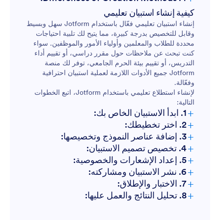
استطلاعات رأي الطلاب
كيفية إنشاء استبيان تعليمي
إنشاء استبيان تعليمي فعّال باستخدام Jotform سهل وبسيط
وقابل للتخصيص بدرجة كبيرة، مما يتيح لك تلبية احتياجات
محددة للطلاب والمعلمين وأولياء الأمور والموظفين. سواء
استطلاعات رأي المعلمين
كنت تبحث عن ملاحظات حول مقرر دراسي، أو تقييم أداء
التدريس، أو تقييم بيئة الحرم الجامعي، توفر لك منصة
Jotform جميع الأدوات اللازمة لعملية استبيان احترافية
استطلاعات رأي أولياء الأمور
وفعّالة.
لإنشاء استطلاع تعليمي باستخدام Jotform، اتبع الخطوات
التالية:
استطلاعات مناخ الحرم الجامعي:
+
1. ابدأ الاستبيان الخاص بك:
+
2. اختر تخطيطك:
+
3. إضافة عناصر النموذج وتخصيصها:
+
4. تخصيص تصميم الاستبيان:
+
5. إعداد الإشعارات والخصوصية:
+
6. نشر الاستبيان ومشاركته:
+
7. الاختبار والإطلاق:
+
8. تحليل النتائج والعمل عليها: