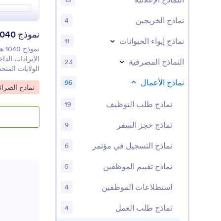
نماذج الخريجين
4
نماذج إيواء الحيوانات
11
نمو
النماذج المصرفية
23
الولايات المتحد
نماذج الأعمال
95
o Category:
نماذج الضرا
الجاهز القابل 
الشخصي، يمكن
نماذج طلب التوظيف
19
نماذج حجز السفر
9
يعني أنه سيقوم
نماذج التسجيل في مؤتمر
6
من عدم توصيتن
النموذج الصادر
نماذج تقييم الموظفين
5
(IRS)، يمكن
استطلاعات الموظفين
4
من 100 
الردود على الفو
نماذج طلب العمل
4
الاحتفاظ بجمي