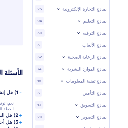
نماذج التجارة الإلكترونية
25
نماذج التعليم
94
نماذج الترفيه
30
نماذج الألعاب
3
نماذج الرعاية الصحية
62
نماذج الموارد البشرية
74
الأسئلة ا
نماذج تقنية المعلومات
18
-
1) هل إنشاء نماذج الضرائب على Jotform مجاني؟
نماذج التأمين
6
نماذج التسويق
13
الخطة ال
+
2) هل النماذج والبيانات المُرسلة آمنة؟
نماذج التصوير
20
+
3) هل أحتاج إلى معرفة بالبرمجة لإنشاء نموذج ضريبي؟