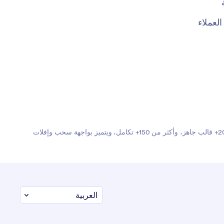
عملاء
Jotform هو أسهل منشئ نماذج عبر الإنترنت بفضل نماذجه القوية التي تنجز المهام، ويثق به أكثر من 35 مليون مستخدم حول العالم. يضم أكثر من 20,000+ قالب جاهز، وأكثر من 150+ تكامل، ويتميز بواجهة سحب وإفلات