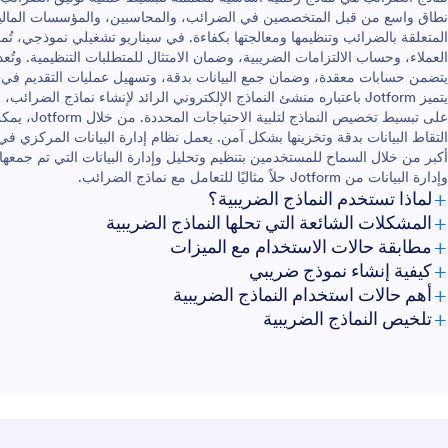
ة إلى نقل البيانات عبر الإنترنت
نطاق واسع من قبل المتخصصين في الضرائب، والمحاسبين، والمؤسسات المالية
 اجعل موسم الضرائب أمرًا سهلاً
المتعلقة بالضرائب وتنظيمها ومعالجتها بكفاءة. في سيناريو تشغيلي نموذجي، 
باستخدام نموذج 1040 الجاهز القابل للملء الذي
العملاء، وحساب الالتزامات الضريبية، وضمان الامتثال للمتطلبات التنظيمية. وتُ
يات كملفات PDF آمنة!
يتضمن حسابات معقدة، وضمان جمع البيانات بدقة، وتسهيل عمليات التقديم في 
يتميز Jotform باعتباره منشئ النماذج الإلكتروني الرائد لإنشاء نماذج 
على تبسيط تخ
أكبر من خلال السماح للمستخدمين بتنظيم وتحليل وإدارة البيانات التي تم جمعها
وإدارة البيانات من Jotform حلاً مثاليًا للتعامل مع نماذج الضرائب.
+
لماذا تستخدم النماذج الضريبية؟
+
المشكلات الشائعة التي تحلها النماذج الضريبية
+
مطابقة حالات الاستخدام مع الميزات
+
كيفية إنشاء نموذج ضريبي
+
أهم حالات استخدام النماذج الضريبية
+
تلخيص النماذج الضريبية
للمديرين
للفرق
للعملاء