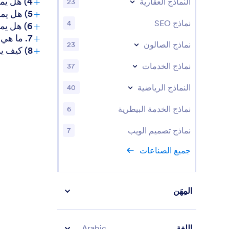
+
4) هل يمكنني تحصيل المدفوعات مباشرةً من خلال نماذجي؟
النماذج العقارية
23
+
5) هل يمكن استخدام هذه النماذج على الأجهزة المحمولة؟
نماذج SEO
+
4
6) هل يمكنني تحويل البيانات المُرسلة عبر النماذج إلى مستندات PDF احترافية؟
+
7. ما هي عمليات التكامل المتاحة لنماذج الضرائب؟
نماذج الصالون
23
+
8) كيف يمكنني ضمان الامتثال للوائح الضريبية باستخدام Jotform؟
نماذج الخدمات
37
النماذج الرياضية
40
نماذج الخدمة البيطرية
6
نماذج تصميم الويب
7
جميع الصناعات
المِهَن
اللغة
Arabic