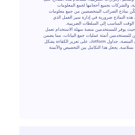
الجدول.يمكنك تخصيص هذا النموذج بالكامل
، والشركات بجميع أحجامها لجمع المعلومات
وإضافة المزيد من المعلومات باستخدام أداة بناء
تُمكّن نماذج الضرائب المتخصصين من جمع معلومات
النماذج.
عد هذه النماذج ضرورية في إدارة سير العمل الذي
الوقت المناسب إلى السلطات الضريبية.
الضرائب، حيث يوفر للمستخدمين منصة سهلة الاستخدام تعمل
صيص النماذج لتلبية الاحتياجات المحددة. من خلال Jotform، يمكن للمستخدمين أتمتة عمليات جمع البيانات، مما يضمن
التقاط البيانات بدقة وتخزينها بشكل آمن. يعمل نظام إدارة البيانات المركزي في المنصة، جداول Jotform، على تعزيز الكفاءة بشكل
 بسلاسة. يجعل هذا التكامل بين التخصيص والأتمتة