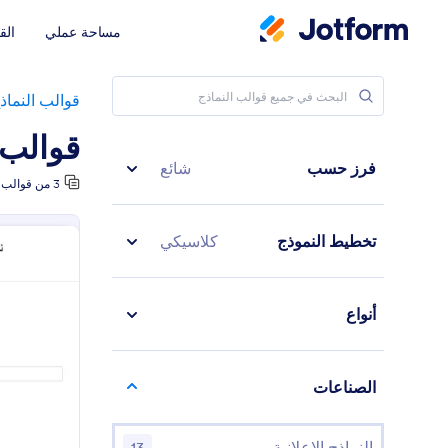
مساحة عملي
الق
قوالب النماذ
قوالب 
فرز حسب
شائع
3 من قوالب النماذج
تخطيط النموذج
كلاسيكي
أنواع
الصناعات
النماذج الإعلانية
13