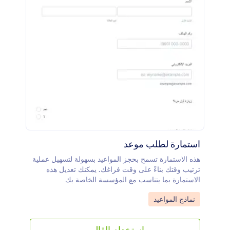
المرور للنموذج الخاص بك لضمان ملئه من قبل مرضاك
فقط. تأكد من الترقية إلى خطة فضية أو ذهبية لجعل
بيانات المريض متوافقة مع "أتش أي بي أي أي"! باستخدام
نموذج موعد طبيب العيون المجاني هذا، ستوفر الوقت في
إدارة المواعيد وتنظيم سجلات مكتبك بشكل أفضل
وتحسين عملية المواعيد لمرضاك.
استمارة لطلب موعد
هذه الاستمارة تسمح بحجز المواعيد بسهولة لتسهيل عملية
ترتيب وقتك بناءً على وقت فراغك. يمكنك تعديل هذه
الاستمارة بما يتناسب مع المؤسسة الخاصة بك
Go to Category:
نماذج المواعيد
استخدام القالب