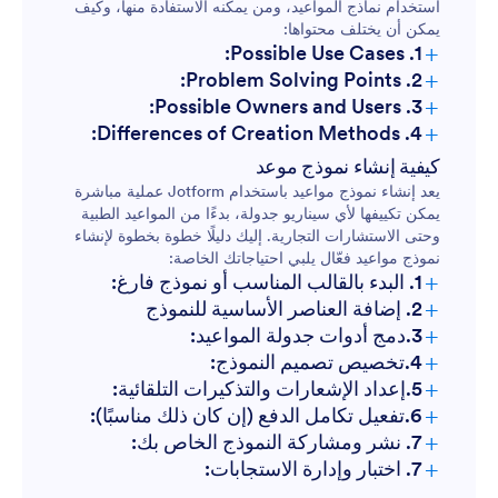
استخدام نماذج المواعيد، ومن يمكنه الاستفادة منها، وكيف
يمكن أن يختلف محتواها:
+
1. Possible Use Cases:
+
2. Problem Solving Points:
+
3. Possible Owners and Users:
+
4. Differences of Creation Methods:
المواعيد الطبية:
كيفية إنشاء نموذج موعد
يعد إنشاء نموذج مواعيد باستخدام Jotform عملية مباشرة
حجوزات الصالون:
يمكن تكييفها لأي سيناريو جدولة، بدءًا من المواعيد الطبية
وحتى الاستشارات التجارية. إليك دليلًا خطوة بخطوة لإنشاء
الاجتماعات التعليمية:
نموذج مواعيد فعّال يلبي احتياجاتك الخاصة:
+
1. البدء بالقالب المناسب أو نموذج فارغ:
+
2. إضافة العناصر الأساسية للنموذج
الاستشارات:
+
3.دمج أدوات جدولة المواعيد:
+
4.تخصيص تصميم النموذج:
مواعيد الفعاليات:
+
5.إعداد الإشعارات والتذكيرات التلقائية:
+
6.تفعيل تكامل الدفع (إن كان ذلك مناسبًا):
طبي:
+
7. نشر ومشاركة النموذج الخاص بك:
+
7. اختبار وإدارة الاستجابات:
صالون:
التعليم: