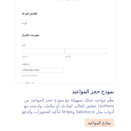
نموذج حجز المواعيد
نظّم مواعيد عملك بسهولة مع نموذج حجز المواعيد من
Jotform! خصّص القالب لعيادتك أو مكتبك، وادمجه مع
أدوات مثل Salesforce وStripe لتأكيد الحجوزات والدفع
بسرعة واحترافية.
Go to Category:
نماذج المواعيد