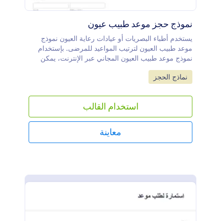
نموذج حجز موعد طبيب عيون
يستخدم أطباء البصريات أو عيادات رعاية العيون نموذج
موعد طبيب العيون لترتيب المواعيد للمرضى. بإستخدام
نموذج موعد طبيب العيون المجاني عبر الإنترنت، يمكن
لمركز قياس البصر الخاص بك جمع تفاصيل الإتصال
Go to Category:
نماذج الحجز
بالمرضى والسماح لهم بطلب مواعيد محددة. بمجرد أن
تتلقى طلباً، يمكنك الإتصال بالمريض عبر الهاتف أو البريد
الإلكتروني لتأكيد الوقت المطلوب. يتم تخزين جميع طلبات
استخدام القالب
المواعيد عبر الإنترنت في حساب جوت فورم الخاص بك،
مما يؤدي تلقائيا إلى إنشاء قاعدة بيانات رقمية آمنة
لسجلات المواعيد. الجمال في عين الناظر، لذا امنح نموذج
معاينة
موعد طبيب العيون الخاص بك بالشكل الذي تريده
بإستخدام أداة إنشاء النماذج سهلة الإستخدام. أضف
شعارك وغير الخطوط واختر صورة خلفية للحصول على
مظهر احترافي. مع أكثر من 300 عنصر في واجهة
المستخدم و 130 تطبيق متكامل لزيادة الإنتاجية، فإن
الخيارات تذهب إلى أبعد مدى يمكن للعين رؤيته! قم
بمزامنة النموذج الخاص بك مع نظام "سي ار أم" مثل
سيلز فورس أو "هب سبورت" لوضع كل طلب موعداً
تلقائياً في ملف الموظف الخاص بك، أو حماية كلمة