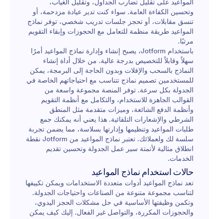
المواعيد على تقليل تضارب الجداول، وتقليل الغياب،
وتحسين الكفاءة العامة. سواء كنت تدير عيادة مزدحمة، أو
تنسق مقابلات، أو تحجز جلسات تدريب شخصي، توفر نماذج
المواعيد طريقة منظمة للتعامل مع الحجوزات وإبقاء التقويم
مرتبًا.
باستخدام Jotform، يصبح إنشاء وإدارة نماذج المواعيد أمرًا
سهلاً وقابلاً للتخصيص بدرجة عالية. من خلال أداة إنشاء
النماذج بالسحب والإفلات وبدون الحاجة إلى البرمجة، يمكن
للمستخدمين تصميم نماذج تتناسب مع احتياجاتهم الخاصة في
الجدولة بكل سرعة. توفر المنصة مجموعة واسعة من
القوالب الجاهزة للاستخدام، والتكامل مع أنظمة التقويم
وأنظمة الدفع الشائعة، وميزات متقدمة مثل المنطق
الشرطي والإشعارات التلقائية. هذا يعني أنه يمكنك جمع
طلبات المواعيد وتنظيمها وإدارتها بسلاسة، مما يضمن تجربة
سلسة لك ولعملائك. تعتبر نماذج المواعيد من Jotform نقطة
انطلاق مثالية لأتمتة سير عمل الجدولة وتحسين تقديم
الخدمات.
حالات استخدام نماذج المواعيد
تعد نماذج المواعيد أدوات متعددة الاستخدامات ويمكن تكييفها
لتناسب مجموعة متنوعة من الصناعات واحتياجات الجدولة.
وتكمن وظيفتها الأساسية في حل مشكلات الحجز اليدوي،
والحجوزات المكررة، والتواصل غير الفعال. إليك كيف يمكن