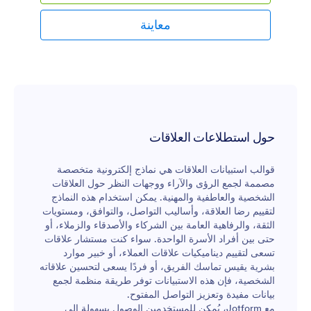
الإضافية. سيتم استلام الردود فورًا، ويمكنك عرضها من أي
جهاز عبر صندوق الوارد فيJotform أو جداولJotform.قم
معاينة
بتعديل نموذج استبيان المحادثات عبر الإنترنت بخطوات
بسيطة. باستخدام أداة منشئ النماذج التي تعتمد على
السحب والإفلات، لن تحتاج إلى أي خبرة برمجية لإضافة
أسئلة وحقول جديدة، أو إعداد منطق شرطي وتكاملات مع
تطبيقات أخرى، أو حتى تغيير صورة الخلفية أو إضافة
شعارك.وإذا أردت تحويل نتائج الاستبيان تلقائيًا إلى تقرير
بصري رائع، يمكنك استخدام منشئ التقارير من Jotform
لمساعدتك في تحليل البيانات بشكل أوضح. اكتشف أسباب
حول استطلاعات العلاقات
استخدام الناس لتطبيقات المحادثات، واستفسر عن
تجاربهم من خلال استبيان مخصص يساعدك في مشروعك
قوالب استبيانات العلاقات هي نماذج إلكترونية متخصصة
البحثي.
مصممة لجمع الرؤى والآراء ووجهات النظر حول العلاقات
الشخصية والعاطفية والمهنية. يمكن استخدام هذه النماذج
لتقييم رضا العلاقة، وأساليب التواصل، والتوافق، ومستويات
الثقة، والرفاهية العامة بين الشركاء والأصدقاء والزملاء، أو
حتى بين أفراد الأسرة الواحدة. سواء كنت مستشار علاقات
تسعى لتقييم ديناميكيات علاقات العملاء، أو خبير موارد
بشرية يقيس تماسك الفريق، أو فردًا يسعى لتحسين علاقاته
الشخصية، فإن هذه الاستبيانات توفر طريقة منظمة لجمع
بيانات مفيدة وتعزيز التواصل المفتوح.
مع Jotform، يُمكن للمستخدمين الوصول بسهولة إلى