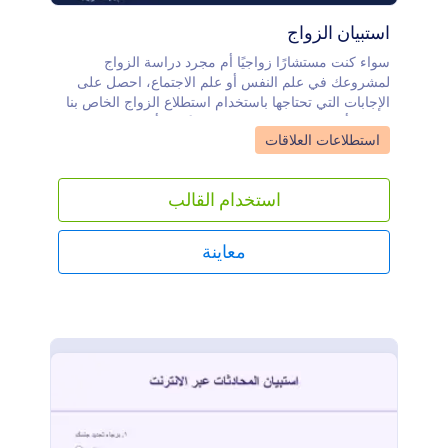
استبيان الزواج
سواء كنت مستشارًا زواجيًا أم مجرد دراسة الزواج
لمشروعك في علم النفس أو علم الاجتماع، احصل على
الإجابات التي تحتاجها باستخدام استطلاع الزواج الخاص بنا
مجانًا. يأتي هذا النموذج الجاهز مسبقًا مع أسئلة تعريفية
Go to Category:
استطلاعات العلاقات
وأسئلة حول زواج كل فرد بالإضافة إلى كيف أثر زواج
والديهم عليهم، والاستشارة الزواجية، والمزيد. سيتم
استقبال استجابات الاستطلاع على الفور وسيتم تخزينها في
استخدام القالب
جداول Jotform، والتي يمكنك الوصول إليها على أي جهاز
وعرضها كجدول بيانات أو تقويم أو بطاقات سهلة القراءة.
لا يوجد زواج مثالي، ولكن استطلاع الزواج الخاص بنا يمكن
معاينة
أن يكون مثاليًا - ببساطة باستخدام اداة السحب والإفلات،
يمكنك بسهولة تخصيص هذا النموذج لتلبية كل احتياجاتك.
يمكنك بسهولة إضافة المزيد من الأسئلة وحقول النموذج،
وإعداد الشروط والودجتس ، واضافة الصور والشعارات،
والمزيد. مع أكثر من 100 تكامل، يمكنك جعل Jotform
يعمل جنبًا إلى جنب مع تطبيقاتك المفضلة عن طريق
إرسال استجابات الاستطلاع تلقائيًا إلى حساباتك الأخرى
على الإنترنت، مثل Google Drive or Dropbox. اكتشف
ما الذي يجعل الناس يرغبون في الارتباط بالزواج باستخدام
استطلاع الزواج المخصص