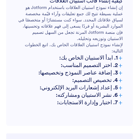
كيفية إنشاء قالب استبيان العلاقات
إن إنشاء نموذج استبيان العلاقات باستخدام Jotform هو
استطلاعات مكان العمل:
مراجعات الصداقة:
عملية بسيطة تتيح لك جمع تعليقات وآراء قيّمة مخصصة
لسياق علاقاتك المحدد. سواء كنت مستشارًا أو متخصصًا في
استطلاعات الرأي العائلية:
الموارد البشرية أو فردًا يسعى إلى فهم علاقاته وتحسينها،
ديناميكيات الأسرة:
فإن منصة Jotform المرنة تجعل من السهل تصميم
استطلاعات الصداقة:
الاستبيان وتوزيعه وتحليله.
لإنشاء نموذج استبيان العلاقات الخاص بك، اتبع الخطوات
التقييمات قبل الزواج:
التالية:
+
1. ابدأ الاستبيان الخاص بك:
+
2. اختر التصميم المناسب:
+
3. إضافة عناصر النموذج وتخصيصها:
+
4. تخصيص التصميم:
+
5. إعداد إشعارات البريد الإلكتروني:
+
6. نشر الاستبيان ومشاركته:
+
7. اختبار وإدارة الاستجابات: