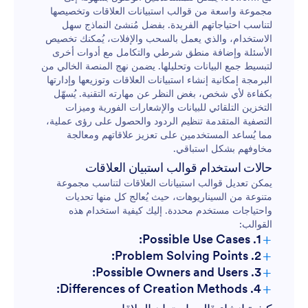
مجموعة واسعة من قوالب استبيانات العلاقات وتخصيصها
لتناسب احتياجاتهم الفريدة. بفضل مُنشئ النماذج سهل
الاستخدام، والذي يعمل بالسحب والإفلات، يُمكنك تخصيص
الأسئلة وإضافة منطق شرطي والتكامل مع أدوات أخرى
لتبسيط جمع البيانات وتحليلها. يضمن نهج المنصة الخالي من
البرمجة إمكانية إنشاء استبيانات العلاقات وتوزيعها وإدارتها
بكفاءة لأي شخص، بغض النظر عن مهارته التقنية. يُسهّل
التخزين التلقائي للبيانات والإشعارات الفورية وميزات
التصفية المتقدمة تنظيم الردود والحصول على رؤى عملية،
مما يُساعد المستخدمين على تعزيز علاقاتهم ومعالجة
مخاوفهم بشكل استباقي.
حالات استخدام قوالب استبيان العلاقات
يمكن تعديل قوالب استبيانات العلاقات لتناسب مجموعة
متنوعة من السيناريوهات، حيث يُعالج كل منها تحديات
واحتياجات مستخدم محددة. إليك كيفية استخدام هذه
القوالب:
+
1. Possible Use Cases:
+
2. Problem Solving Points:
الاستشارة الزوجية:
+
3. Possible Owners and Users:
+
4. Differences of Creation Methods:
مشاركة الموظفين:
استطلاعات الأزواج: