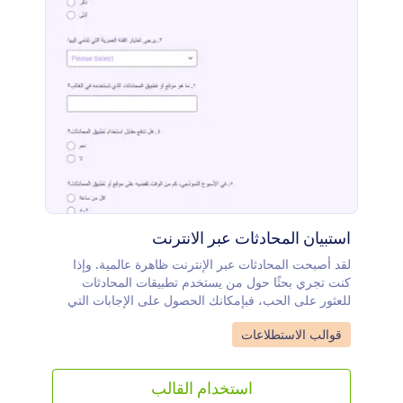
استبيان المحادثات عبر الانترنت
لقد أصبحت المحادثات عبر الإنترنت ظاهرة عالمية. وإذا
كنت تجري بحثًا حول من يستخدم تطبيقات المحادثات
للعثور على الحب، فبإمكانك الحصول على الإجابات التي
تبحث عنها من خلال استبيان المحادثات عبر الإنترنت
Go to Category:
قوالب الاستطلاعات
المجاني! يحتوي هذا النموذج الجاهز مسبقًا على أسئلة
تتعلق بالوقت الذي يقضيه المستخدمون على
تطبيقات المحادثات ومدى نجاحهم في العثور على
استخدام القالب
توافقات، إلى جانب مقياس تقييم وقسم للتعليقات