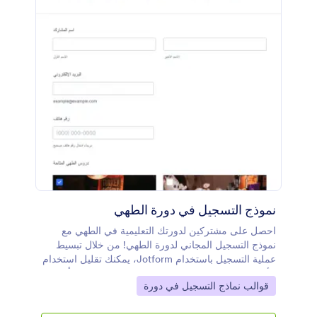
نموذج التسجيل في دورة الطهي
احصل على مشتركين لدورتك التعليمية في الطهي مع
نموذج التسجيل المجاني لدورة الطهي! من خلال تبسيط
عملية التسجيل باستخدام Jotform، يمكنك تقليل استخدام
الأوراق وإدارة جميع المعلومات الخاصة بك بسهولة أونلابن.
Go to Category:
قوالب نماذج التسجيل في دورة
ابدأ بتخصيص هذا النموذج باستخدام أداة السحب والإفلات
لدينا - ثم شارك نموذج التسجيل المخصص الخاص بك من
خلال رابط أو تضمينه في موقعك على الويب لجمع تفاصيل