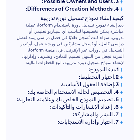
+
3. Possible Owners and Users:
+
4. Differences of Creation Methods:
التسجيل في ورش العمل والندوات:
التسجيل الأكاديمي:
كيفية إنشاء نموذج تسجيل دورة تدريبية
يعد إنشاء نموذج تسجيل دورة باستخدام Jotform عملية
مباشرة يمكن تخصيصها لتناسب أي سيناريو تعليمي أو
ورش العمل/الندوات:
التسجيل في الدورة التدريبية عبر الإنترنت:
تدريبي. سواء كنت تُسجل طلابًا في فصل دراسي يمتد لفصل
دراسي كامل، أو تُسجل مشاركين في ورشة عمل، أو تُدير
الدورات التدريبية عبر الإنترنت:
التسجيل في دورات عبر الإنترنت، فإن منصة Jotform
برامج التدريب للشركات:
المرنة تجعل من السهل تصميم النماذج، ونشرها، وإدارتها.
التدريب المؤسسي:
لإنشاء نموذج تسجيل دورة تدريبية، اتبع الخطوات التالية:
+
1.بدء النموذج:
الأنشطة اللامنهجية:
+
2.اختيار التخطيط:
+
3.إضافة الحقول الأساسية
+
4. التخصيص لحالة الاستخدام الخاصة بك:
+
5. تصميم النموذج الخاص بك وعلامته التجارية:
+
6. إعداد الإشعارات والتأكيدات:
+
7. النشر والمشاركة:
+
7. اختبار وإدارة الاستجابات: