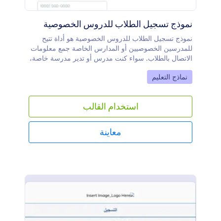
نموذج تسجيل الطلاب للدروس الخصوصية
نموذج تسجيل الطلاب للدروس الخصوصية هو أداة تتيح
للمدرسين الخصوصيين أو المدارس الخاصة جمع معلومات
الاتصال بالطلاب. سواء كنت مدرس أو تدير مدرسة خاصة،
يمكنك استخدام نموذج تسجيل الطلاب للدروس الخصوصية
Go to Category:
نماذج التعليم
المجاني على موقعك لتسهيل تواصل الطلاب معك!بكل
بساطة، قم بتخصيص النموذج للحصول على المعلومات
التي تحتاجها، ثم قم بتضمينه في موقعك وابدأ بجمع المزيد
استخدام القالب
من المعلومات حول طلابك. هل ترغب في إضافة شعارك،
استخدام ألوان مختلفة، أو تحديث صورة الخلفية؟ استخدم
أداة إنشاء النماذج المجانية للحصول على المظهر الذي
معاينة
تريده بالضبط.إذا كنت تريد دمج هذا النموذج مع نموذج آخر
أو مزامنته مع حساباتك الأخرى، فهناك أكثر من ١٠٠
تكامل يمكنك الاختيار منها. وإذا كنت ترغب في قبول
المدفوعات عبر الإنترنت، لدينا تكاملات مع معالجات دفع
موثوقة مثل PayPal، Stripe، وSquare.احصل على مزيد
من المعلومات من الطلاب — وحوّلهم إلى عملاء —
باستخدام نموذج تسجيل الطلاب للدروس الخصوصية
المجاني على موقعك!