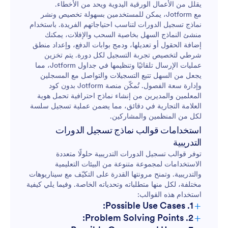
يقلل من الأعمال الورقية اليدوية ويحد من الأخطاء.
مع Jotform، يمكن للمستخدمين بسهولة تخصيص ونشر
نماذج تسجيل الدورات لتناسب احتياجاتهم الفريدة. باستخدام
منشئ النماذج السهل بخاصية السحب والإفلات، يمكنك
إضافة الحقول أو تعديلها، ودمج بوابات الدفع، وإعداد منطق
شرطي لتخصيص تجربة التسجيل لكل دورة. يتم تخزين
عمليات الإرسال تلقائيًا وتنظيمها في جداول Jotform، مما
يجعل من السهل تتبع التسجيلات والتواصل مع المسجلين
وإدارة سعة الفصول. تُمكّن منصة Jotform بدون كود
المعلمين والمديرين من إنشاء نماذج احترافية تحمل هوية
العلامة التجارية في دقائق، مما يضمن عملية تسجيل سلسة
لكل من المنظمين والمشاركين.
استخدامات قوالب نماذج تسجيل الدورات
التدريبية
توفر قوالب تسجيل الدورات التدريبية حلولًا متعددة
الاستخدامات لمجموعة متنوعة من البيئات التعليمية
والتدريبية. وتمنح مرونتها القدرة على التكيّف مع سيناريوهات
مختلفة، لكل منها متطلباته وتحدياته الخاصة. وفيما يلي كيفية
استخدام هذه القوالب:
+
1. Possible Use Cases:
+
2. Problem Solving Points:
التسجيل في الدورات الدراسية بالمدرسة والجامعة: