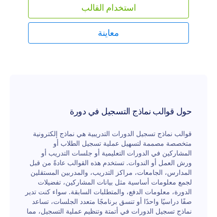
استخدام القالب
الاتصال والمدفوعات وأكثر من ذلك. هل تحتاج إلى تخصيص
نموذج التسجيل لدورة الطهي؟ يمكنك إضافة شعارك،
وتحميل الصور، وإضافة جدول زمني لتقويم الحجز، وإعادة
معاينة
التصميم، وتغيير الخطوط والألوان بدون الحاجة إلى برمجة!
لقبول المدفوعات عبر الإنترنت، قم بدمج نموذجك مع أكثر
من 30 خدمة تكامل لمدفوعات مشهورة، بما في ذلك
Square, Stripe, PayPal. استمتع بطريقة سلسة لجمع
المسجلين لدورتك التعليمية في الطهي باستخدام نموذج
التسجيل المجاني أونلاين لدورة الطهي.
حول قوالب نماذج التسجيل في دورة
قوالب نماذج تسجيل الدورات التدريبية هي نماذج إلكترونية
متخصصة مصممة لتسهيل عملية تسجيل الطلاب أو
المشاركين في الدورات التعليمية أو جلسات التدريب أو
ورش العمل أو الندوات. تستخدم هذه القوالب عادةً من قبل
المدارس، الجامعات، مراكز التدريب، والمدربين المستقلين
لجمع معلومات أساسية مثل بيانات المشاركين، تفضيلات
الدورة، معلومات الدفع، والمتطلبات السابقة. سواء كنت تدير
صفًا دراسيًا واحدًا أو تنسق برنامجًا متعدد الجلسات، تساعد
نماذج تسجيل الدورات في أتمتة وتنظيم عملية التسجيل، مما