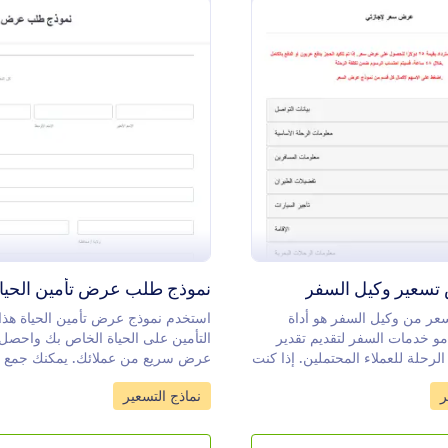
ت للعناصر دون الحاجة إلى أي
ة.
: قالب عرض تسعير وكيل السفر
: نموذ
معاينة
معاينة
تسعير وكيل السفر
نموذج طلب عرض تأمين الحيا
ر من وكيل السفر هو أداة
استخدم نموذج عرض تأمين الحياة هذا 
و خدمات السفر لتقديم تقدير
التأمين على الحياة الخاص بك واحصل
الرحلة للعملاء المحتملين. إذا كنت
عرض سريع من عملائك. يمكنك جمع ا
فر، يمكنك إعداد عرض سعر
الشخصية مثل الاسم والعنوان والرقم و
Go to Category:
Go t
ر
نماذج التسعير
كة تفاصيل الأسعار مع عملائك
الإلكتروني وتاريخ الميلاد وخطة الحيا
ذج عرض سعر عبر الإنترنت.من
والوزن ومشاكل الصحة باستخدام نم
خلال قالب مجاني من Jotform، يمكنك إنشاء
التأمين هذا. يسمح نموذج عرض التأم