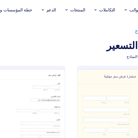
والب
التكاملات
المنتجات
الدعم
خطة المؤسسات وال
ج
التسعير
: استمارة عرض سعر مجانية
: طلب 
معاينة
معاينة