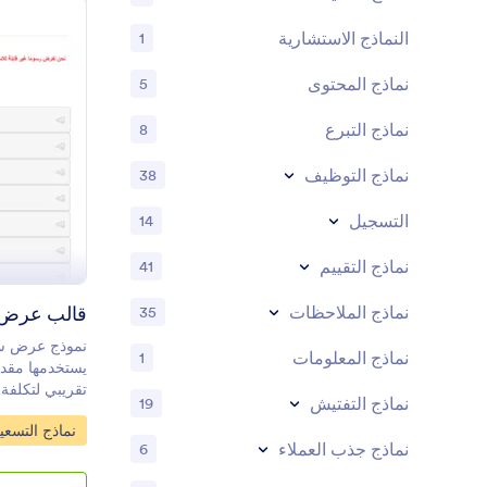
السحب والإفلا
معرفة بالبرمج
النماذج الاستشارية
1
نماذج المحتوى
5
نماذج التبرع
8
نماذج التوظيف
38
التسجيل
14
نماذج التقييم
41
قالب عرض 
نماذج الملاحظات
35
نموذج عرض سع
نماذج المعلومات
1
يستخدمها مقدم
تقريبي لتكلفة 
نماذج التفتيش
19
تعمل كوكيل س
o Category:
نماذج التسعي
احترافي لمشار
نماذج جذب العملاء
6
باستخدام نمو