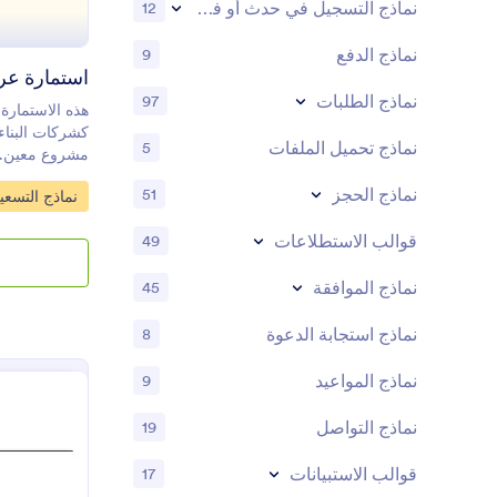
نماذج التسجيل في حدث أو فعالية
12
نماذج الدفع
9
استمارة عر
نماذج الطلبات
97
هذه الاستمارة
كشركات البناء 
نماذج تحميل الملفات
5
مشروع معين. ه
كنت تريد إنش
نماذج الحجز
51
o Category:
نماذج التسعي
الاستمارة تجم
بالمشروع لتسه
قوالب الاستطلاعات
49
نماذج الموافقة
45
نماذج استجابة الدعوة
8
نماذج المواعيد
9
نماذج التواصل
19
قوالب الاستبيانات
17