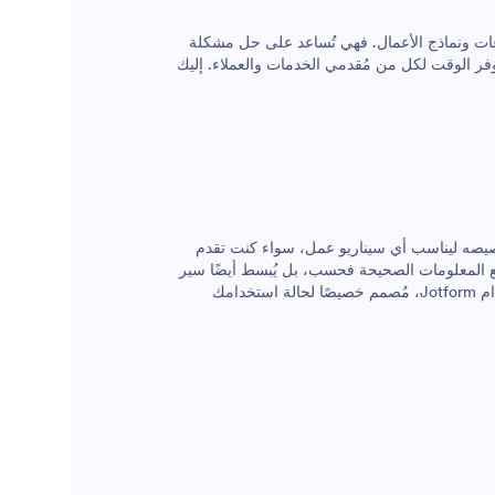
عات ونماذج الأعمال. فهي تُساعد على حل مشكلة
وفر الوقت لكل من مُقدمي الخدمات والعملاء. إليك
سهلة وبسيطة، ويمكن تخصيصه ليناسب أي سيناريو عمل، سواء كنت تقدم
مع المعلومات الصحيحة فحسب، بل يُبسط أيضًا سير
عملك ويعزز صورتك المهنية. إليك كيفية إنشاء نموذج عرض أسعار فعال باستخدام Jotform، مُصمم خصيصًا لحالة استخدامك