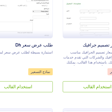
: قالب تسعير تصميم جرافيك
: طلب 
معاينة
معاينة
 تصميم جرافيك
طلب عرض سعر Dh
ار تصميم الجرافيك مناسب
استمارة بسيطة لطلب عرض سعر لمنت
فيك والشركات التي تقدم خدمات
ك. باستخدام هذا القالب، يمكنك
بسهولة إنشاء عرض أسعار بصيغة PDF لأعمال
Go to Category:
Go t
ر
نماذج التسعير
 بك. يتم تحديث العرض تلقائيًا
 نموذج الطلب أو استمارة الطلب
لاؤك.عادةً ما يتم إنشاء المستند
استخدام القالب
استخدام القالب
ة PDF يمكن إرسالها للعملاء في أي وقت أو
أغراض المراجعة. لتعديل قالب
يم الجرافيك بما يتناسب مع
احتياجاتك، يمكنك استخدام محرر PDF الخاص بـ
J. الميزة هي أنك ستحتاج فقط إلى