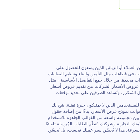
ل لديك
لإلغاء أي
 يمكن
ة باستخدام
العملاء أو الزبائن الذين يسعون للحصول على
ت في قطاعات مثل التأمين والبناء وتنظيم الفعاليات
بات محددة. من خلال جمع التفاصيل الأساسية - مثل
اذج عروض الأسعار الشركات من تقديم عروض أسعار
ل المُتكرر، وتُساعد الطرفين على تحديد توقعات
تى للمستخدمين الذين لا يمتلكون خبرة تقنية. يتيح لك
وانب نموذج عرض الأسعار، بدءًا من إضافة حقول
ن بين مجموعة واسعة من القوالب الجاهزة للاستخدام
التجارية وشركتك. تُنظّم الطلبات المُرسلة تلقائيًا
لرد عليها بسرعة. هذا لا يُحسّن سير عملك فحسب، بل يُحسّن