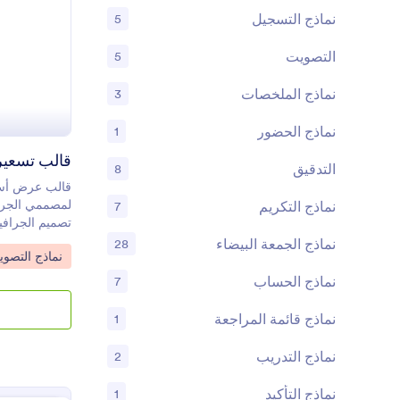
نماذج التسجيل
5
التصويت
5
نماذج الملخصات
3
نماذج الحضور
1
قالب تسعير
التدقيق
8
قالب عرض أسع
لمصممي الجرا
نماذج التكريم
7
تصميم الجرافي
نماذج الجمعة البيضاء
28
o Category:
نماذج التصوي
التصميم الخاصة
بالمعلومات من
نماذج الحساب
7
التي يملؤها عم
بصيغ
نماذج قائمة المراجعة
1
الاحتفاظ بها ل
عرض أسعار تصم
نماذج التدريب
2
otform
نماذج التأكيد
1