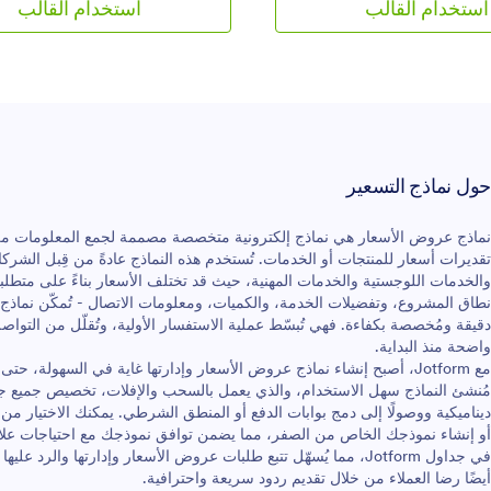
استخدام القالب
استخدام القالب
ص وإضافته إلى موقعك
الحياة هذا بطرح بعض الأسئلة مثل "ه
اركه بسهولة مع العملاء المهتمين.
تأمين حياة شامل الآن؟" و "هل تخطط 
لفة تذاكر الطيران، والإقامة في
تأمين حياة قائم؟". بالإضافة إلى ذلك،
جير السيارات، وسيقوم النموذج
لعملائك إضافة تعليقات وأسئلة إضافي
ب جميع الرسوم والضرائب
نموذج عرض التأمين هذا.
حول نماذج التسعير
نماذج عروض الأسعار هي نماذج إلكترونية متخصصة مصممة لجمع المعلومات من 
تقديرات أسعار للمنتجات أو الخدمات. تُستخدم هذه النماذج عادةً من قِبل الشركا
والخدمات اللوجستية والخدمات المهنية، حيث قد تختلف الأسعار بناءً على متطل
نطاق المشروع، وتفضيلات الخدمة، والكميات، ومعلومات الاتصال - تُمكّن نم
دقيقة ومُخصصة بكفاءة. فهي تُبسّط عملية الاستفسار الأولية، وتُقلّل من التواص
واضحة منذ البداية.
مع Jotform، أصبح إنشاء نماذج عروض الأسعار وإدارتها غاية في السهولة، ح
مُنشئ النماذج سهل الاستخدام، والذي يعمل بالسحب والإفلات، تخصيص جميع ج
ديناميكية ووصولًا إلى دمج بوابات الدفع أو المنطق الشرطي. يمكنك الاختيار م
أو إنشاء نموذجك الخاص من الصفر، مما يضمن توافق نموذجك مع احتياجات علامتك 
في جداول Jotform، مما يُسهّل تتبع طلبات عروض الأسعار وإدارتها وا
أيضًا رضا العملاء من خلال تقديم ردود سريعة واحترافية.