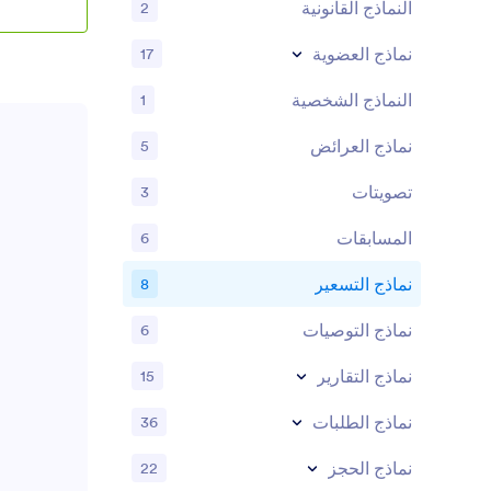
النماذج القانونية
2
عرض سعر مخص
الإلكتروني وتش
نماذج العضوية
17
يمكنك إدخال تك
الفنادق، أو تأ
تلقائيًا بحسا
النماذج الشخصية
1
المطلوبة.
نماذج العرائض
5
تصويتات
3
المسابقات
6
نماذج التسعير
8
نماذج التوصيات
6
نماذج التقارير
15
نماذج الطلبات
36
نماذج الحجز
22