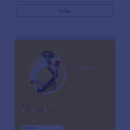
سمات النصوص والألوان الجديدة، وتضمين عناصر ومنطق
شرطي لجعل نموذجك أكثر فعالية. يمكنك حتى مزامنة
معاينة
الردود مع أكثر من 100 تكامل لتمكن فريقك على اطلاع -
سواء كان ذلك من خلال Google Drive أو Slack أو
Airtable أو Asana أو Trello أو منصة أخرى شهيرة. يمكن
تحقيق كل ذلك دون الحاجة إلى برمجة!