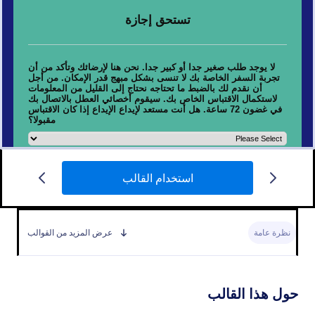
نموذج تذكرة طيران
استخدام القالب
تستخدم شركات الطيران قالب تذكرة الطائرة لحجز
التذاكر لعملائها عبر الإنترنت. هل أنت وكيل سفر أو شركة
حجز أو شركة طيران تبحث عن طريقة لبيع التذاكر عبر
نظرة عامة
عرض المزيد من القوالب
الإنترنت؟ يعد نموذج تذاكر الطائرة المجاني الخاص بنا
Go to Category:
نماذج الدفع
الطريقة المثلى لإنشاء تذاكر طائرة لعملائك. ما عليك سوى
إدخال تفاصيل رحلة كل مسافر وتفاصيله الشخصية،
وسيعمل نموذج تذكرة الطيران تلقائيًا على إنشاء تذاكر
استخدام القالب
حول هذا القالب
طائرة بتنسيق PDF مخصص، وهو رائع للسفر المحلي أو
الدولي. قم بتنزيله أو طباعته للاحتفاظ به في سجلاتك، أو