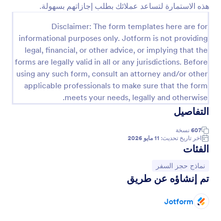
إرساله بالبريد الإلكتروني إلى العملاء كنموذج لخط سير
هذه الاستمارة لتساعد عملائك بطلب إجازاتهم بسهولة.
معاينة
الرحلة أو وثيقة السفر لإحضارها في يوم الرحلة. ستبدأ
انطلاقة سريعة باستخدام نموذج تذكرة الطيران الجاهز،
Disclaimer: The form templates here are for
ولكن إذا كنت ترغب في تخصيص القالب، فإن أداة إنشاء
informational purposes only. Jotform is not providing
النماذج بالسحب والإفلات من Jotform تضمن أنك لن تضل
legal, financial, or other advice, or implying that the
الطريق عندما يتعلق الأمر بالتصميم. ما عليك سوى سحب
forms are legally valid in all or any jurisdictions. Before
العناصر وإفلاتها لإضافة شعارك وتحديد تفاصيل الرحلة
using any such form, consult an attorney and/or other
وتحديث الشروط والأحكام. لماذا لا تدمج النموذج المرفق
مع إحدى بوابات الدفع لدينا لقبول المدفوعات الآمنة عبر
applicable professionals to make sure that the form
الإنترنت؟ جرب نموذج تذاكر الطائرة الخاص بنا اليوم
meets your needs, legally and otherwise.
لإنشاء تذاكر طائرة احترافية وموحدة على الفور - يمكنها
التفاصيل
أن توفر لك الوقت، وتنظم سجلاتك، وتساعدك على إدارة
أعمال السفر الخاصة بك للوصول إلى آفاق جديدة.
607
نسخة
اخر تاريخ تحديث:
11 مايو 2026
الفئات
انتقل إلى الفئة:
نماذج حجز السفر
تم إنشاؤه عن طريق
Jotform