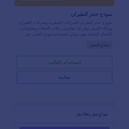
نموذج حجز الطيران
نموذج حجز الطيران للشركات الصغيرة وشركات الطيران
ووكلاء السفر يوفر لك تفاصيل رحلات العملاء ومعلومات
الاتصال الخاصة بهم. يمكن استخدام نموذج الحجز عبر
الإنترنت لتتبع الرحلات، متابعة حالتها، حجز الركاب، وإدارة
Go to Category:
نماذج الحجز
حجوزات الرحلات الجوية بسهولة من خلال موقع شركة
الطيران.إذا كنت شركة طيران، مقدم خدمات الشحن
الجوي، أو وكالة سفر، يمكنك تحسين عملية الحجز
استخدام القالب
باستخدام قالب نموذج حجز الرحلات المجاني الخاص بنا.
قم بتخصيصه وتضمينه في موقعك الإلكتروني في ثواني
فقط! باستخدام ميزة السحب والإفلات، يمكنك تعديل
معاينة
التصميم الذي تريده، دمج النموذج مع تطبيقات الطرف
الثالث القوية، والبدء في استقبال حجوزات العملاء.من
خلال استخدام نموذج الحجز عبر الإنترنت بدلاً من الحجز
عبر الهاتف أو البريد الإلكتروني، ستتمكن من الوصول إلى
جمهور أكبر، تسهيل عملية الحجز على العملاء، وزيادة عدد
الحجوزات التي تجمعها.كل رحلة فريدة من نوعها، لذلك
يمكنك تصميم النموذج بالطريقة التي تريدها باستخدام
منشئ النماذج السهل الاستخدام من Jotform. قم بسحب
وإفلات الحقول لإعادة ترتيب التخطيط، اضافة شعار