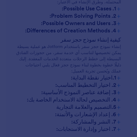
المحتملة، وطرق الإنشاء في الاعتبار:
+
1. Possible Use Cases:
+
2. Problem Solving Points:
+
3. Possible Owners and Users:
+
4. Differences of Creation Methods:
نماذج حجز الرحلات الجوية:
كيفية إنشاء نموذج حجز سفر
إنشاء نموذج حجز سفر باستخدام Jotform هو عملية بسيطة
يمكن تخصيصها لتناسب أي خدمة سفر، من حجوزات الفنادق
نماذج حجز الفندق:
البسيطة إلى خطط الرحلات متعددة الخدمات المعقدة. إليك
دليلًا خطوة بخطوة لبناء نموذج حجز فعال يلبي احتياجات
عملك ويُحسن تجربة العميل:
نماذج تسجيل الجولة:
+
1.اختيار نقطة البداية:
+
2. اختيار التخطيط المناسب:
+
3. إضافة عناصر النموذج الأساسية:
نماذج السفر لأغراض العمل:
+
4. التخصيص لحالة الاستخدام الخاصة بك:
نماذج خط سير الرحلة المخصصة:
+
5.التصميم والعلامة التجارية
+
6. إعداد الإشعارات والأتمتة:
+
7. النشر والمشاركة:
+
7. اختبار وإدارة الاستجابات: