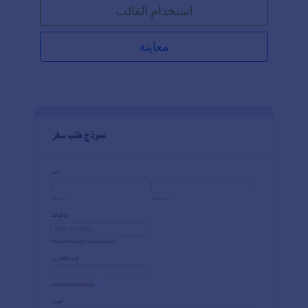
استخدام القالب
تطبيقات الطرف الثالث القوية، ثم تضمين النموذج على
موقعك لبدء تلقي الحجوزات.من خلال استخدام نموذج
حجز إلكتروني بدلاً من الحجز عبر الهاتف أو البريد
معاينة
الإلكتروني، ستتمكن من الوصول إلى جمهور أكبر، وتسهيل
عملية الحجز على عملائك، وزيادة عدد الحجوزات التي
تتلقاها.ولأن كل جولة فريدة من نوعها، يمكنك تصميم
النموذج بالشكل الذي يناسبك باستخدام أداة إنشاء النماذج
السهلة من Jotform! ما عليك سوى سحب وإفلات الحقول
لتغيير ترتيبها، ورفع شعار شركتك أو صورة خلفية جديدة،
أو اختيار تصميم جميل من بين قوالب Jotform.كما
يمكنك تحصيل المدفوعات مباشرة من خلال وسائل
موثوقة مثل Square أو Stripe أو PayPal، والتكامل مع
منصات مشاركة الملفات مثل Google Drive أو Dropbox،
أو حتى ربط النموذج بأنظمة إدارة علاقات العملاء مثل
Salesforce (متوفر أيضًا على Salesforce AppExchange)
أو HubSpot.انقل عملك في مجال الجولات السياحية إلى
القرن الحادي والعشرين باستخدام نموذج حجز الجولات
المجاني على الإنترنت — سهّل عملية الحجز، ووسّع
أعمالك، وأبهِر عملاءك بكفاءتك!