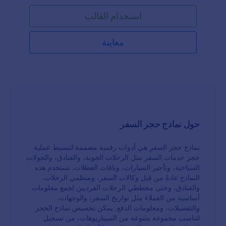
مشاركته عبر رابط. أضف شعارك وصورك للحصول على
استخدام القالب
مظهر مخصص، واستخدم الأدوات المدمجة في النموذج
لجمع المعلومات بطرق مختلفة.مع Jotform، يمكنك اختيار
ارسال بيانات النماذج إلى حساباتك الأخرى أو الاحتفاظ بها
معاينة
في مساحة Jotform الخاصة. يمكنك أيضًا مزامنة
استجابات النموذج مع نظام إدارة علاقات العملاء (CRM) أو
خدمة التخزين التي تفضلها، لضمان تحديث نموذج استفسار
السفر وقائمة العملاء باستمرار. احصل على المعلومات
التي تحتاجها من العملاء المحتملين باستخدام نموذج
استفسار عن السفر مجاني عبر الإنترنت.
حول نماذج حجز السفر
نماذج حجز السفر هي أدوات رقمية مصممة لتبسيط عملية
حجز خدمات السفر مثل الرحلات الجوية، والفنادق، والجولات
السياحية، وتأجير السيارات، وباقات العطلات. تستخدم هذه
النماذج عادةً من قبل وكالات السفر، ومنظمي الرحلات،
والفنادق، وحتى مخططي الرحلات الفرديين لجمع معلومات
أساسية من العملاء مثل تواريخ السفر، والوجهات،
والتفضيلات، ومعلومات الدفع. يمكن تخصيص نماذج الحجز
لتناسب مجموعة متنوعة من السيناريوهات، من تسجيل