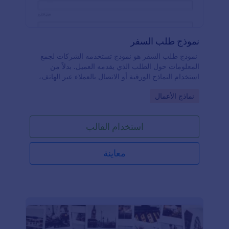
نموذج طلب السفر
نموذج طلب السفر هو نموذج تستخدمه الشركات لجمع
المعلومات حول الطلب الذي يقدمه العميل. بدلاً من
استخدام النماذج الورقية أو الاتصال بالعملاء عبر الهاتف،
يمكنك إرسال نموذج طلب سفر مجاني لجمع المعلومات
Go to Category:
نماذج الأعمال
من الضيوف أو العملاء عبر الإنترنت.بمجرد إرسال هذا
النموذج، يمكنك بسهولة جمع الردود من خلال رابط، أو
تضمين النموذج في موقعك الإلكتروني، أو السماح
استخدام القالب
للمستخدمين بملئه مباشرةً عبر تطبيق Jotform لنماذج
الهاتف. كما يمكنك جمع تفاصيل إضافية باستخدام أداة
إنشاء النماذج للدمج مع تطبيقات أخرى أو سحب بيانات
معاينة
العملاء من خلال أكثر من ١٠٠ تكامل متاح.