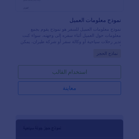
نموذج معلومات العميل
نموذج معلومات العميل للسفر هو نموذج يقوم بجمع
معلومات حول العميل أثناء سفره إلى وجهته. سواء كنت
تدير رحلات سياحية أو وكالة سفر أو شركة طيران، يمكن
أن يكون نموذج معلومات العميل للسفر مفيد بالنسبة لك!
Go to Category:
نماذج الحجز
يستخدم نموذج معلومات العميل للسفر لجمع معلومات
الاتصال وخطط السفر وتفاصيل أخرى من العملاء
للاستفادة منها في المستقبل. باستخدام قالب نموذج
استخدام القالب
معلومات العميل للسفر المجاني من Jotform، يمكنك
إنشاء وبيع باقات سفر اونلاين، مما يتيح للعملاء إكمال
نموذج السفر في مكان واحد. قم بتخصيص النموذج ببساطة
معاينة
ليتناسب مع الطريقة التي ترغب في التواصل بها مع
عملائك. يمكنك أيضًا إضافة شعار شركتك إلى نموذج
السفر، وإضافة حقول إضافية ودمجه مع خدمات أخرى.
تقدم Jotform أكثر من 100 تكامل يتيح لك مزامنة بيانات
نموذج السفر مع تطبيقات أخرى مثل Google Drive
وDropbox وBox وغيرها.