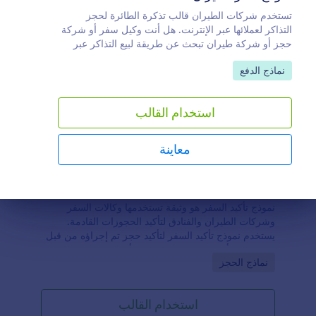
تستخدم شركات الطيران قالب تذكرة الطائرة لحجز
التذاكر لعملائها عبر الإنترنت. هل أنت وكيل سفر أو شركة
حجز أو شركة طيران تبحث عن طريقة لبيع التذاكر عبر
الإنترنت؟ يعد نموذج تذاكر الطائرة المجاني الخاص بنا
Go to Category:
نماذج الدفع
الطريقة المثلى لإنشاء تذاكر طائرة لعملائك. ما عليك سوى
إدخال تفاصيل رحلة كل مسافر وتفاصيله الشخصية،
وسيعمل نموذج تذكرة الطيران تلقائيًا على إنشاء تذاكر
استخدام القالب
طائرة بتنسيق PDF مخصص، وهو رائع للسفر المحلي أو
الدولي. قم بتنزيله أو طباعته للاحتفاظ به في سجلاتك، أو
إرساله بالبريد الإلكتروني إلى العملاء كنموذج لخط سير
معاينة
الرحلة أو وثيقة السفر لإحضارها في يوم الرحلة. ستبدأ
انطلاقة سريعة باستخدام نموذج تذكرة الطيران الجاهز،
نموذج تأكيد السفر
ولكن إذا كنت ترغب في تخصيص القالب، فإن أداة إنشاء
النماذج بالسحب والإفلات من Jotform تضمن أنك لن تضل
هاية الحوار
نموذج تأكيد السفر هو وثيقة تستخدمها وكالات السفر
الطريق عندما يتعلق الأمر بالتصميم. ما عليك سوى سحب
وشركات الطيران والفنادق لتأكيد الحجوزات القادمة.
العناصر وإفلاتها لإضافة شعارك وتحديد تفاصيل الرحلة
يستخدم نموذج تأكيد السفر لتأكيد حجز تم إجراؤه من قبل
وتحديث الشروط والأحكام. لماذا لا تدمج النموذج المرفق
وكالة سفر أو قسم سفر تابع لفندق أو شركة. إذا تم إصدار
مع إحدى بوابات الدفع لدينا لقبول المدفوعات الآمنة عبر
Go to Category:
نماذج الحجز
نموذج تأكيد السفر من قبل وكالة سفر، قد يتضمن أيضًا
الإنترنت؟ جرب نموذج تذاكر الطائرة الخاص بنا اليوم
إيصالًا يدرج تفاصيل الدفع التي قام بها العميل، وقائمة
لإنشاء تذاكر طائرة احترافية وموحدة على الفور - يمكنها
بجميع الخدمات المقدمة، وجدول بجميع الأسعار المفروضة.
أن توفر لك الوقت، وتنظم سجلاتك، وتساعدك على إدارة
استخدام القالب
قم بإضافة شعار الشركة، وتحميل الصور، واختيار
أعمال السفر الخاصة بك للوصول إلى آفاق جديدة.