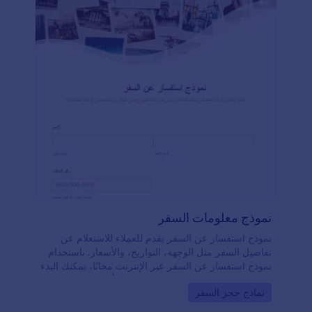
نموذج معلومات السفر
نموذج استفسار عن السفر يقدم للعملاء للاستعلام عن
تفاصيل السفر مثل الوجهة، التواريخ، والأسعار. باستخدام
نموذج استفسار عن السفر عبر الإنترنت مجانًا، يمكنك البدء
في بناء قائمة عملائك المهتمين بالسفر! أنشئ نموذج
Go to Category:
نماذج حجز السفر
استفسار عن السفر قابل للتخصيص لجمع المعلومات من
عملائك، حيث يمكنك تضمينه في موقعك الإلكتروني أو