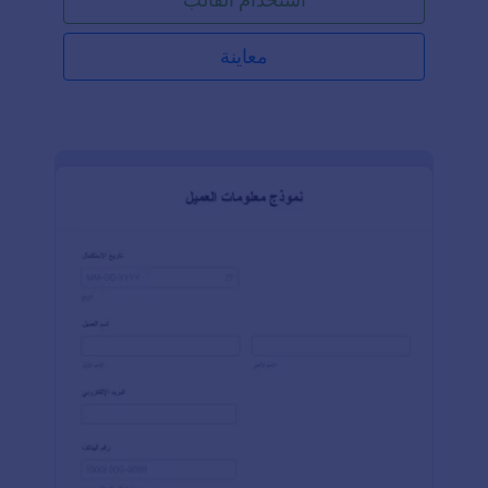
الوكالة، وتفاصيل سياسة الحجز لتظهر للعملاء أنك جدير
بالثقة. من السهل تخصيص قالب النموذج ليتناسب مع
علامتك التجارية وإضافة تصميم احترافي لموقع وكالتك.
معاينة
يمكنك تخصيصه وتضمينه خلال ثواني!إذا كنت شركة سفر،
مخطط رحلات، أو مخطط حفلات زفاف في وجهات
سياحية، فهذا النموذج هو الحل الأمثل لإنجاز المهام — ما
عليك سوى تخصيصه، مشاركته على موقعك، ومتابعة
الطلبات المقدمة التي يتم إرسالها تلقائيًا إلى حساب
Jotform الخاص بك. وإذا قمت بتحميل تطبيق Jotform
لنماذج الهاتف المجاني، يمكنك عرض الطلبات على أي
جهاز بسهولة!