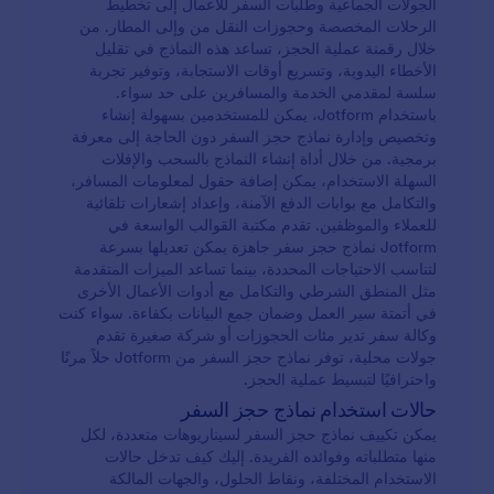
الجولات الجماعية وطلبات السفر للأعمال إلى تخطيط
الرحلات المخصصة وحجوزات النقل من وإلى المطار. من
خلال رقمنة عملية الحجز، تساعد هذه النماذج في تقليل
الأخطاء اليدوية، وتسريع أوقات الاستجابة، وتوفير تجربة
سلسة لمقدمي الخدمة والمسافرين على حد سواء.
باستخدام Jotform، يمكن للمستخدمين بسهولة إنشاء
وتخصيص وإدارة نماذج حجز السفر دون الحاجة إلى معرفة
برمجية. من خلال أداة إنشاء النماذج بالسحب والإفلات
السهلة الاستخدام، يمكن إضافة حقول لمعلومات المسافر،
والتكامل مع بوابات الدفع الآمنة، وإعداد إشعارات تلقائية
للعملاء والموظفين. تقدم مكتبة القوالب الواسعة في
Jotform نماذج حجز سفر جاهزة يمكن تعديلها بسرعة
لتناسب الاحتياجات المحددة، بينما تساعد الميزات المتقدمة
مثل المنطق الشرطي والتكامل مع أدوات الأعمال الأخرى
في أتمتة سير العمل وضمان جمع البيانات بكفاءة. سواء كنت
وكالة سفر تدير مئات الحجوزات أو شركة صغيرة تقدم
جولات محلية، توفر نماذج حجز السفر من Jotform حلاً مرنًا
واحترافيًا لتبسيط عملية الحجز.
حالات استخدام نماذج حجز السفر
يمكن تكييف نماذج حجز السفر لسيناريوهات متعددة، لكل
منها متطلباته وفوائده الفريدة. إليك كيف تدخل حالات
الاستخدام المختلفة، ونقاط الحلول، والجهات المالكة