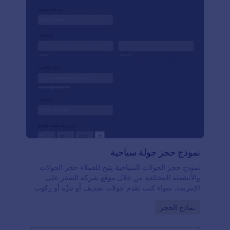
نموذج حجز جولة سياحية
نموذج حجز الجولات السياحية يتيح للعملاء حجز الجولات
والأنشطة المختلفة من خلال موقع شركة السفر على
الإنترنت. سواء كنت تقدم جولات تجديف أو تنزّه أو ركوب
دراجات، يمكنك تبسيط عملية الحجز باستخدام قالب نموذج
Go to Category:
نماذج الحجز
حجز الجولات السياحية من Jotform — يمكنك تخصيصه
وتضمينه في موقعك خلال ثوانٍ!كل ما عليك هو السحب
والإفلات لتعديل النموذج بالشكل الذي تريده، والتكامل مع