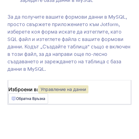
заредите база данни в MySQL
Airtable
За да получите вашите формови данни в MySQL,
Синхронизирайте подадените формуляри с
просто свържете приложението към Jotform,
вашата електронна база данни
изберете коя форма искате да изтеглите, като
SQL файл и изтеглете файла с вашите формови
данни. Кодът „Създайте таблица“ също е включен
Egnyte
в този файл, за да направи още по-лесно
Изпратете подадени формуляри до вашия
създаването и зареждането на таблица с база
корпоративен акаунт за съхранение на
данни в MySQL.
файлове
Изброени в:
Управление на данни
Google Контакти
Обратна Връзка
Превърнете подадените формуляри в нови
контакти в Google Контакти
Clay
Automatically create Clay records from Jotform