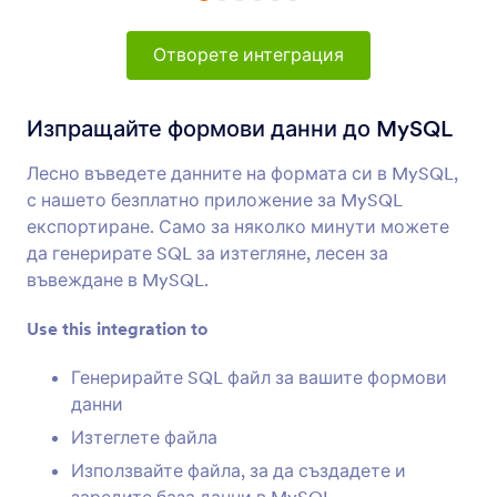
Формови Интеграции
Управление на данни
Интеграции за управление
Отворете интеграция
на данни
Изпращайте формови данни до MySQL
73 Интеграции
Лесно въведете данните на формата си в MySQL,
с нашето безплатно приложение за MySQL
Най-нови
Популярност
експортиране. Само за няколко минути можете
да генерирате SQL за изтегляне, лесен за
въвеждане в MySQL.
Google Таблици
Незабавно попълнете вашите електронни
Use this integration to
таблици с данни от формата
Генерирайте SQL файл за вашите формови
данни
OneDrive
Изтеглете файла
Синхронизирайте качването на файлове и
Използвайте файла, за да създадете и
подадени PDF-и в OneDrive