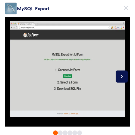
Начало на диалоговия прозорец
MySQL Export
Регистрирайте се безплатно
ПРОДУКТ
Форма
Форма
Е-подписи
Работни процеси
Form Integrations Categories