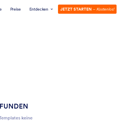
e
Preise
Entdecken
JETZT STARTEN
–
Kostenlos!
EFUNDEN
 Templates keine