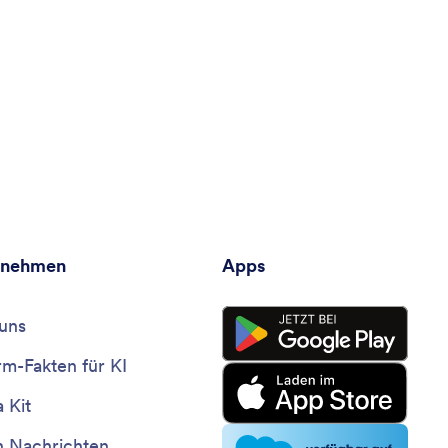
rnehmen
Apps
uns
rm-Fakten für KI
 Kit
n Nachrichten