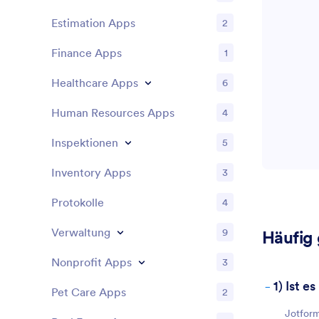
Estimation Apps
2
Finance Apps
1
Healthcare Apps
6
Human Resources Apps
4
Inspektionen
5
Inventory Apps
3
Protokolle
4
Verwaltung
9
Häufig 
Nonprofit Apps
3
-
1) Ist 
Pet Care Apps
2
Jotform