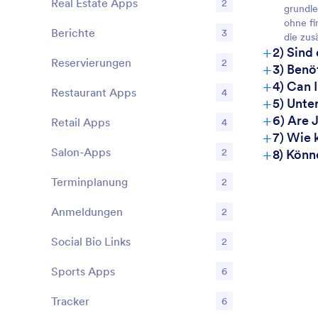
Real Estate Apps
2
grundle
ohne fi
Berichte
3
die zus
+
2) Sind
Reservierungen
2
+
3) Benö
+
4) Can 
Restaurant Apps
4
+
5) Unte
+
6) Are 
Retail Apps
4
+
7) Wie 
+
Salon-Apps
2
8) Könn
Terminplanung
2
Anmeldungen
2
Social Bio Links
2
Sports Apps
6
Tracker
6