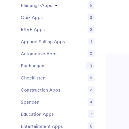
Planungs-Apps
5
Quiz Apps
2
RSVP Apps
2
Apparel Selling Apps
1
Automotive Apps
3
Buchungen
10
Checklisten
5
Construction Apps
2
Spenden
4
Education Apps
7
Entertainment Apps
6