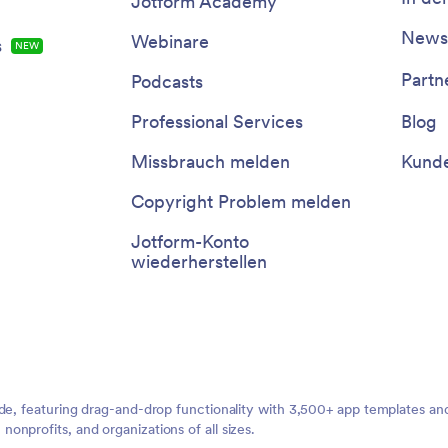
Jotform Academy
Newsl
Webinare
s
NEW
Partn
Podcasts
Professional Services
Blog
Missbrauch melden
Kunde
Copyright Problem melden
Jotform-Konto
wiederherstellen
ide, featuring drag-and-drop functionality with 3,500+ app templates a
nprofits, and organizations of all sizes.