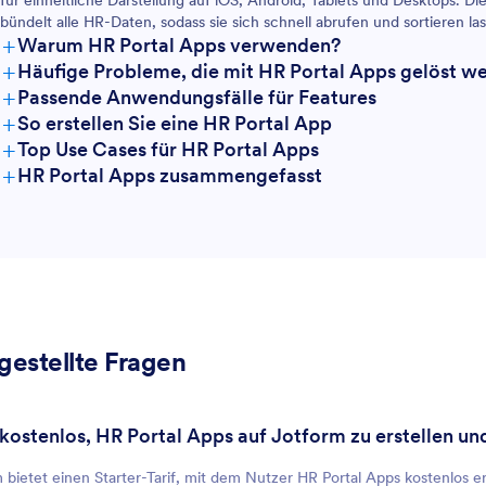
für einheitliche Darstellung auf iOS, Android, Tablets und Desktops. D
bündelt alle HR-Daten, sodass sie sich schnell abrufen und sortieren las
+
Warum HR Portal Apps verwenden?
+
Häufige Probleme, die mit HR Portal Apps gelöst w
+
Passende Anwendungsfälle für Features
+
So erstellen Sie eine HR Portal App
+
Top Use Cases für HR Portal Apps
+
HR Portal Apps zusammengefasst
Für Manager
Für Teams
gestellte Fragen
Für Kunden
es kostenlos, HR Portal Apps auf Jotform zu erstellen 
 bietet einen Starter-Tarif, mit dem Nutzer HR Portal Apps kostenlos e