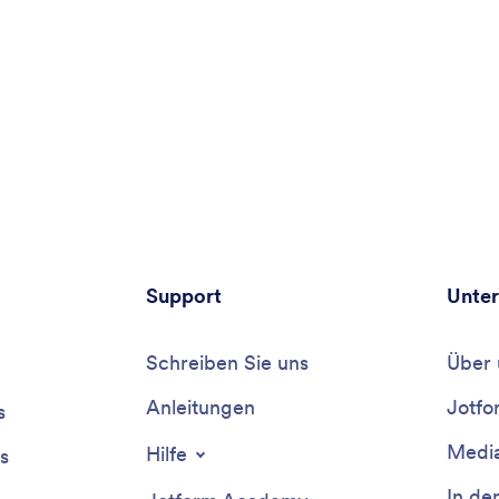
Support
Unte
Schreiben Sie uns
Über 
Anleitungen
Jotfo
s
Media
Hilfe
s
In de