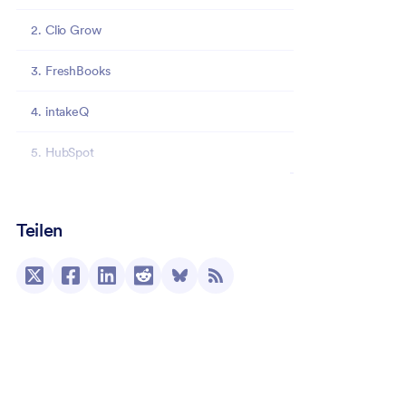
2. Clio Grow
3. FreshBooks
4. intakeQ
5. HubSpot
Warum Jotform die erste Wahl für
Kundenannahmesoftware ist
Teilen
Wie man mit Jotform ein Formular für die
Kundenannahme erstellt