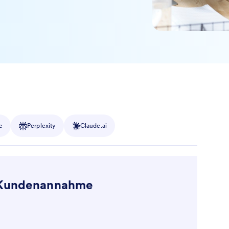
e
Perplexity
Claude.ai
e Kundenannahme