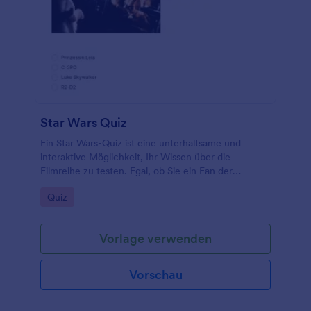
Star Wars Quiz
Ein Star Wars-Quiz ist eine unterhaltsame und
interaktive Möglichkeit, Ihr Wissen über die
Filmreihe zu testen. Egal, ob Sie ein Fan der
Original-Trilogie oder des neuesten Films sind, es
Go to Category:
Quiz
gibt immer etwas zu lernen.
Vorlage verwenden
Vorschau