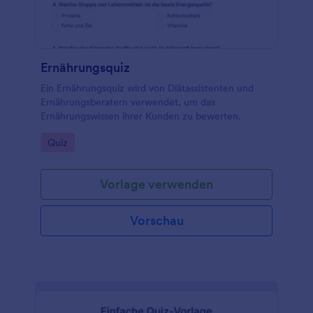
Antworten sogar mit anderen Konten
synchronisieren, die Sie bereits verwenden - wie
Google Sheets, Dropbox, Box und mehr. Mit unserer
kostenlosen, vollständig anpassbaren Online-Test
Vorlage können Sie schnell einen gemeinsam
Ernährungsquiz
nutzbaren Online Test erstellen, den Ihre Schüler
auf jedem Gerät ausfüllen können.
Ein Ernährungsquiz wird von Diätassistenten und
Ernährungsberatern verwendet, um das
Ernährungswissen ihrer Kunden zu bewerten.
Go to Category:
Quiz
Vorlage verwenden
Vorschau