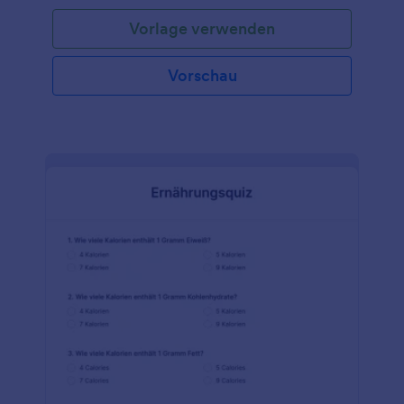
Fragen, Textfeldern oder sogar Datei-Upload-
Vorlage verwenden
Feldern erstellen, mit denen Sie Aufsätze, Fotos und
andere Dokumente sammeln können. Ihr Online
Test lässt sich leicht an die Schüler senden oder in
Vorschau
die Website Ihrer Schule einbetten und kann auf
jedem Computer, Tablet oder Mobilgerät ausgefüllt
werden. Da die Antworten sicher in Ihrem Jotform-
Konto gespeichert werden und Sie mit unserer
kostenlosen App auch offline darauf zugreifen
können, können Sie die Antworten anzeigen und
bewerten, egal wo Sie sich befinden. Machen Sie
das Ausfüllen Ihrer Formulare mit unserem
kostenlosen Drag & Drop Formulargenerator zum
Vergnügen! Durch Drag & Drop können Sie in
unserer kostenlosen Online-Test Vorlage neue
Formularfelder hinzufügen oder vorhandene
aktualisieren und die Fragen so schnell an Ihren
Lehrplan anpassen. Fügen Sie Anweisungen hinzu,
laden Sie Bilder hoch, ordnen Sie das Layout neu an
und verwenden Sie sogar bedingte Logik, um den
Schülern die richtigen Antworten zu zeigen,
nachdem sie abgeschickt haben! Sie können die