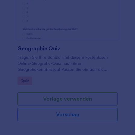
Geographie Quiz
Fragen Sie Ihre Schüler mit diesem kostenlosen
Online-Geografie-Quiz nach ihren
Geografiekenntnissen! Passen Sie einfach die
Vorlage an, um Fragen basierend auf dem zu stellen,
Go to Category:
Quiz
was Sie Ihrer Klasse beigebracht haben.
Vorlage verwenden
Vorschau