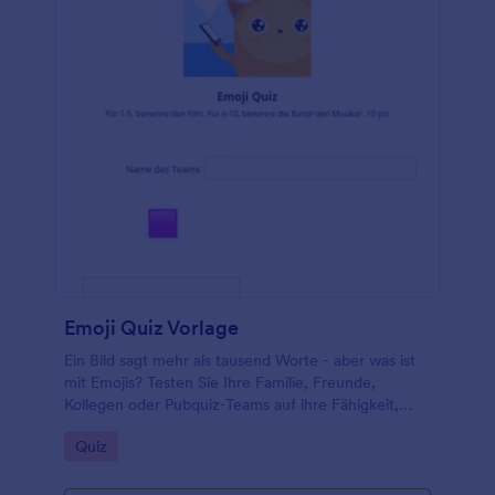
Emoji Quiz Vorlage
Ein Bild sagt mehr als tausend Worte - aber was ist
mit Emojis? Testen Sie Ihre Familie, Freunde,
Kollegen oder Pubquiz-Teams auf ihre Fähigkeit,
Emojis zu verstehen, mit unserer Emoji-Quiz-
Go to Category:
Quiz
Vorlage! Die Teilnehmer müssen einfach nur auf die
bereitgestellten Emojis schauen und erraten, was sie
darstellen - sei es ein Film, eine Fernsehsendung,