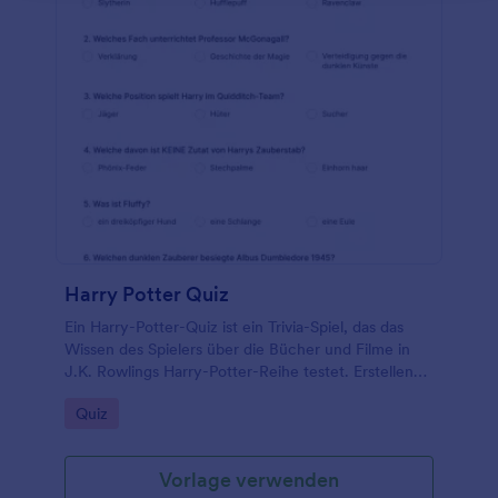
Harry Potter Quiz
Ein Harry-Potter-Quiz ist ein Trivia-Spiel, das das
Wissen des Spielers über die Bücher und Filme in
J.K. Rowlings Harry-Potter-Reihe testet. Erstellen
Sie Ihr eigenes Harry-Potter-Quiz mit dieser
Go to Category:
Quiz
kostenlosen Online-Vorlage!
Vorlage verwenden