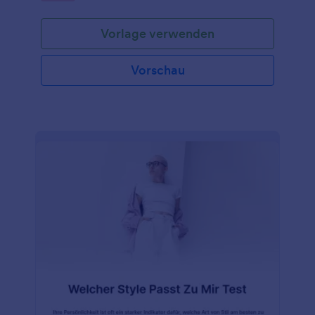
Bearbeiten Sie einfach die Fragen und Antworten
des Formulars passend zu Ihrem Thema, betten Sie
Vorlage verwenden
die Formularvorlage ein und warten Sie auf
Übermittlungen! Die Vorlage ist ideal für
akademische Zwecke, Quizze im Klassenzimmer
Vorschau
oder Tests am Arbeitsplatz.Gestalten Sie Ihre Simple
Quiz-Vorlage so, dass sie die Identität Ihrer Marke
widerspiegelt - passen Sie die Farben, die
Schriftarten und das Hintergrundbild des Formulars
an, um den gewünschten Look zu erhalten. Und
wenn Sie Antworten auf eine andere Art und Weise
erfassen möchten, nutzen Sie einfach die über 100
Integrationen von Jotform für weitere Optionen. Sie
können mit Google Drive, Dropbox, Box und sogar
Slack synchronisieren. Verbessern Sie die
Kommunikation mit Ihrem Publikum und machen Sie
das Beste aus Ihren Quiz-Ergebnissen mit einer
kostenlosen einfachen Quiz-Vorlage!