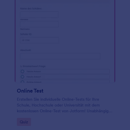
Online Test
Erstellen Sie individuelle Online-Tests für Ihre
Schule, Hochschule oder Universität mit dem
kostenlosen Online-Test von Jotform! Unabhängig
davon, welches Fach Sie unterrichten, können Sie
Go to Category:
Quiz
das perfekte Quiz für Ihre Bedürfnisse mit
erweiterten Formularfeldern wie Multiple-Choice-