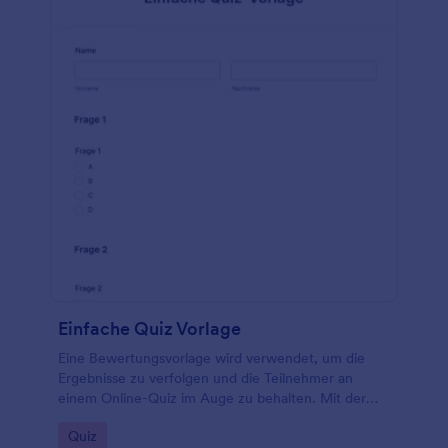
Einfache Quiz Vorlage
Eine Bewertungsvorlage wird verwendet, um die
Ergebnisse zu verfolgen und die Teilnehmer an
einem Online-Quiz im Auge zu behalten. Mit der
kostenlosen Einfache Quiz-Vorlage können Sie ein
Go to Category:
Quiz
Quiz für Ihre Website-Besucher einrichten.