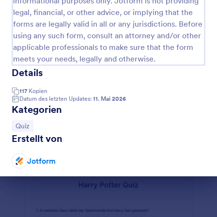
informational purposes only. Jotform is not providing
legal, financial, or other advice, or implying that the
Depersonalisation Test
forms are legally valid in all or any jurisdictions. Before
Ein Depersonalisationstest ist ein Fragebogen, der
using any such form, consult an attorney and/or other
von Ärzten verwendet wird, um die
applicable professionals to make sure that the form
Depersonalisationssymptome eines Patienten zu
meets your needs, legally and otherwise.
beurteilen.
Go to Category:
Quiz
Details
117
Kopien
Vorlage verwenden
Datum des letzten Updates:
11. Mai 2026
Kategorien
Vorschau
Zur Kategorie:
Quiz
Erstellt von
Jotform
Dialog Ende