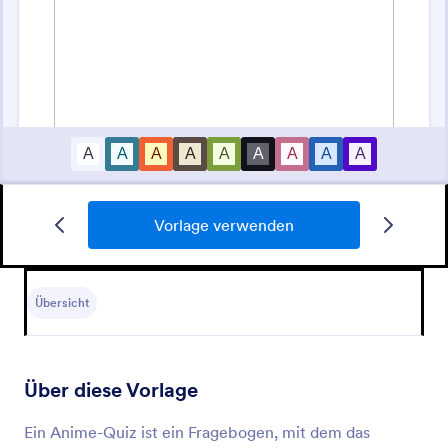
Vorlage verwenden
Allgemeinwissen Quiz
Ein Allgemeinwissensquiz ist eine Multiple-Choice-
Umfrage, mit der das Wissen eines Teilnehmers
Übersicht
getestet wird.
Go to Category:
Quiz
Über diese Vorlage
Vorlage verwenden
Ein Anime-Quiz ist ein Fragebogen, mit dem das