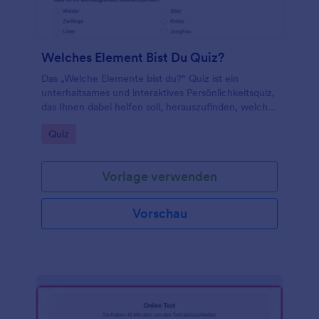
Welches Element Bist Du Quiz?
Das „Welche Elemente bist du?“ Quiz ist ein
unterhaltsames und interaktives Persönlichkeitsquiz,
das Ihnen dabei helfen soll, herauszufinden, welches
Element Ihre Persönlichkeit am besten repräsentiert.
Go to Category:
Quiz
Vorlage verwenden
Vorschau