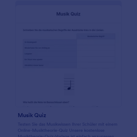
Antworten sofort in Ihrem leicht zugänglichen
Jotform-Konto. Mit unserem intuitiven Quiz-Maker
können Sie Ihr Vokabel-Quiz mühelos an die
Bedürfnisse Ihrer Klasse anpassen. Fügen Sie
einfach durch Drag & Drop und Ablegen von
Formularfeldern weitere Fragen zu Ihrer Vorlage
hinzu - ganz ohne Programmierkenntnisse! Sie
können sogar die Multiple-Choice-Fragen in
Kurzantwortfragen umwandeln, um die
Rechtschreibung zu testen, und Berechnungen
einrichten, damit Ihr Formular jede Übermittlung
automatisch für Sie benotet. Die Erstellung und
Benotung von Quizfragen muss nicht mühsam sein -
mit der Jotform Vorlage Vokabel-Quiz können Sie
sich auf die Verbesserung der Sprachkenntnisse
Ihrer Schüler konzentrieren, damit diese lernen,
effektiver zu kommunizieren...
Musik Quiz
Testen Sie das Musikwissen Ihrer Schüler mit einem
Online-Musiktheorie-Quiz Unsere kostenlose
Musiktheorie-Quiz-Vorlage ist einfach anzupassen