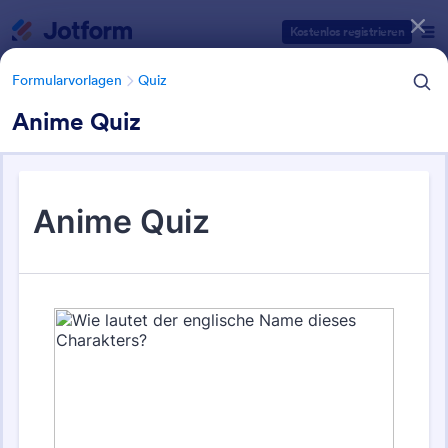
Dialog Start
Kostenlos registrieren
Formularvorlagen
Quiz
Anime Quiz
Formularvorlagen Kategorien
Formularvorlagen
Quiz
Quiz Vorlagen
63 Vorlagen