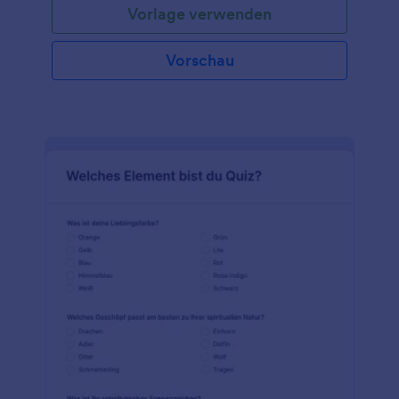
Vorlage verwenden
eine Band, ein Lied oder was immer Ihnen sonst
einfällt! In das Feld unter den Emojis können sie ihre
Antworten eingeben, die Sie sofort in Ihrem E-Mail-
Vorschau
Posteingang und in Jotform Tabellen zur schnellen
und einfachen Bewertung erhalten. Diese Emoji-
Quiz-Vorlage kann so verwendet werden, wie sie ist,
aber Sie können sie auch beliebig anpassen!
Erstellen Sie Ihre eigenen Emoji-Fragen, indem Sie
Emojis direkt in das Formularfeld einfügen oder
Bilder hochladen. Wenn Sie fertig sind, können Sie
das Formular an die Teilnehmer weitergeben, indem
Sie Einladungen per E-Mail versenden, den Link zum
Formular weitergeben oder sogar einen QR-Code
erstellen, den sie mit ihrem Handy scannen können.
Mit einer einfach zu bedienenden Emoji-
Quizvorlage, die für Teilnehmer aller Altersgruppen
geeignet ist, können Sie ein tolles Quiz gestalten,
bei dem jeder Teilnehmer lächeln wird 😃! Erleben
Sie die Leistungsfähigkeit unseres Testgenerators,
um fesselnde Emoji-Quizes zu erstellen wie nie
zuvor!