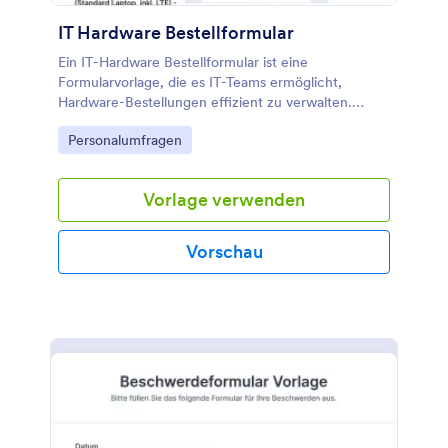
IT Hardware Bestellformular
Ein IT-Hardware Bestellformular ist eine
Formularvorlage, die es IT-Teams ermöglicht,
Hardware-Bestellungen effizient zu verwalten.
Vereinfachen Sie den Bestellprozess und vermeiden
Go to Category:
Personalumfragen
Sie Fehler mit diesem benutzerfreundlichen
Template. Erstellen Sie jetzt Ihr eigenes
Bestellformular!
Vorlage verwenden
Vorschau