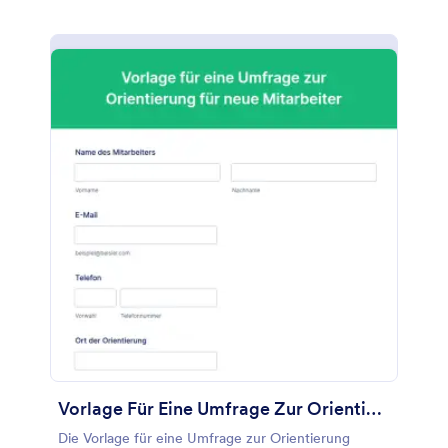
welche Bewerber am ehesten in ihrem
Praktikumsprogramm erfolgreich sein werden, und
um ihre wichtigsten Anliegen zu erfahren. Der
Arbeitgeber kann die Praktikumsumfrage nutzen,
um Verbesserungsmöglichkeiten zu finden, damit
sich die Praktikanten wohler fühlen, und um zu
beurteilen, ob die Anliegen der Praktikanten
berücksichtigt werden.Sie können diese
Praktikumsumfrage anpassen und Ihre eigenen
Fragen hinzufügen. Sie können auch die
Schriftarten, Farben und den Hintergrund ändern,
um sie an Ihr Branding anzupassen. Fügen Sie Ihr
Logo und Ihren Inhalt hinzu. Sie können die
Umfrage entweder auf Ihrer eigenen Website
einbinden, als eigenständige Umfrage verwenden
oder per E-Mail versenden. Speichern und
verwalten Sie die Antworten online.
Vorlage Für Eine Umfrage Zur Orientierung Für Neue Mitarbeiter
Die Vorlage für eine Umfrage zur Orientierung