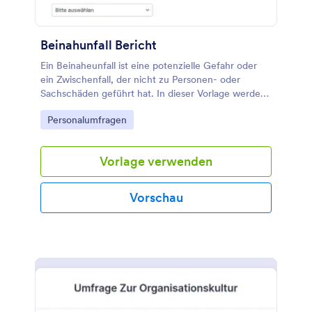
Beinahunfall Bericht
Ein Beinaheunfall ist eine potenzielle Gefahr oder
ein Zwischenfall, der nicht zu Personen- oder
Sachschäden geführt hat. In dieser Vorlage werden
die Einsender gebeten, den Vorfall, den Hintergrund
Go to Category:
Personalumfragen
und alle gefährlichen Materialien, Geräte oder
Prozesse zu beschreiben, die an dem Vorfall
beteiligt waren.
Vorlage verwenden
Vorschau