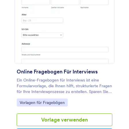
Online Fragebogen Für Interviews
Ein Online-Fragebogen für Interviews ist eine
Formularvorlage, die Ihnen hilft, strukturierte Fragen
für Ihre Interviewprozesse zu erstellen. Sparen Sie
Zeit und organisieren Sie Ihre Daten effizient mit
Go to Category:
Vorlagen für Fragebögen
diesem praktischen Tool von Jotform.
Vorlage verwenden