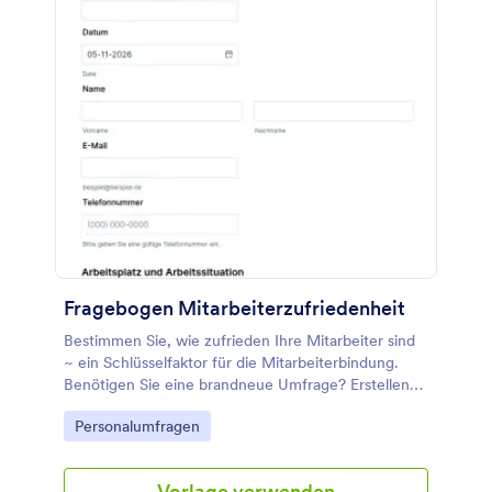
Kontrollkästchenfeld, das Skalen Bewertungstool
und die Eingabetabelle zur Datenerfassung. Sie
können das Logo und das Farbdesign mit dem
Umfrage Tool ändern.
Fragebogen Mitarbeiterzufriedenheit
Bestimmen Sie, wie zufrieden Ihre Mitarbeiter sind
~ ein Schlüsselfaktor für die Mitarbeiterbindung.
Benötigen Sie eine brandneue Umfrage? Erstellen
Sie Ihre eigene kostenlose Online-Umfrage Jetzt
Go to Category:
Personalumfragen
von Grund auf neu!
Vorlage verwenden