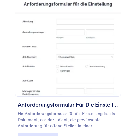
Bedenken am Arbeitsplatz ist bereits so formatiert,
dass Sie Ihre Mitarbeiter fragen können, wie sie sich
bei der Arbeit während der Coronavirus-Epidemie
fühlen. Wenn Sie dieses Formular jedoch an Ihre
Bedürfnisse anpassen möchten, verwenden Sie
einfach unseren Drag & Drop-Formulagenerator, um
das Design zu aktualisieren und so viele
Formularfelder wie nötig hinzuzufügen. Mit diesem
Formular für Sicherheit und Bedenken am
Arbeitsplatz können Sie die Meinung Ihrer
Mitarbeiter einholen und sicherstellen, dass sie sich
in Ihrem Unternehmen während der COVID-19-Krise
so sicher wie möglich fühlen.
Anforderungsformular Für Die Einstellung
Ein Anforderungsformular für die Einstellung ist ein
Dokument, das dazu dient, die gewünschte
Anforderung für offene Stellen in einer
Organisation, einem Unternehmen oder im privaten