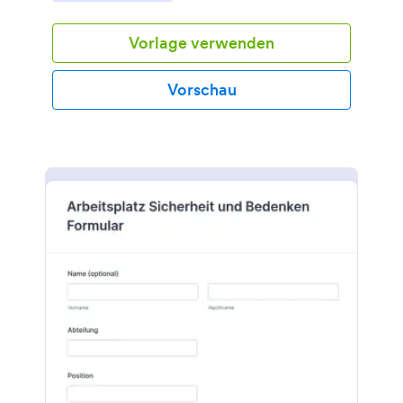
möchten, sobald ein Mitarbeiter für ein
Unternehmen zu arbeiten beginnt, dann ist dies die
Vorlage verwenden
richtige Formularvorlage für Sie! Sie können das
Formular anpassen und das Logo und die Farben
Ihres Unternehmens hinzufügen, um es zu
Vorschau
personalisieren. Nachdem Sie das Feedback
gesammelt haben, können Sie die Formulare als PDF
herunterladen oder mit einem Klick an ein Konto
Ihrer Wahl senden. Wenn Sie andere Anwendungen
wie Slack, MailChimp oder Salesforce nutzen,
können Sie die Feedback-Formulare direkt an diese
Anwendungen senden. Sie können die PDFs auch
auf Ihren Social-Media-Plattformen teilen. Diese
Formularvorlage kann Ihnen dabei helfen, Ihrem
Unternehmen einen guten Start mit allen neuen
Mitarbeitern zu ermöglichen.