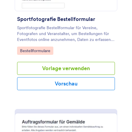
Sportfotografie Bestellformular
Sportfotografie Bestellformular für Vereine,
Fotografen und Veranstalter, um Bestellungen für
Eventfotos online anzunehmen, Daten zu erfassen
und Formularantworten in Jotform zentral zu
Go to Category:
Bestellformulare
verwalten.
Vorlage verwenden
Vorschau