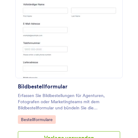
Bildbestellformular
Erfassen Sie Bildbestellungen für Agenturen,
Fotografen oder Marketingteams mit dem
Bildbestellformular und bündeln Sie die
Datenerfassung sowie jede Formularantwort zentral
Go to Category:
Bestellformulare
in Jotform.
Vorlage verwenden