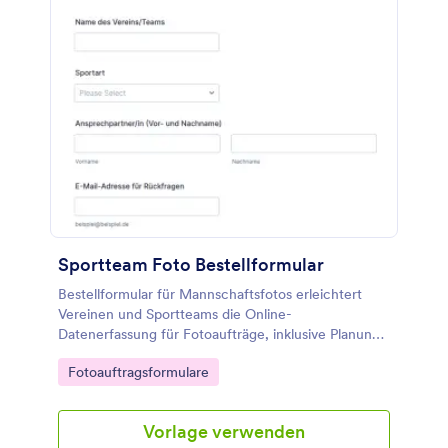
Sportteam Foto Bestellformular
Bestellformular für Mannschaftsfotos erleichtert
Vereinen und Sportteams die Online-
Datenerfassung für Fotoaufträge, inklusive Planung,
Auswahl der Ausführung und sicherer Verarbeitung
Go to Category:
Fotoauftragsformulare
jeder Formularantwort mit Jotform.
Vorlage verwenden