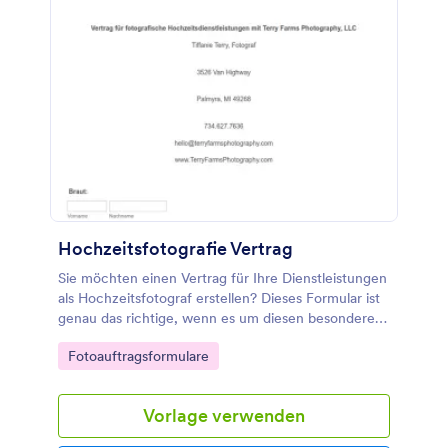
Hochzeitsfotografie Vertrag
Sie möchten einen Vertrag für Ihre Dienstleistungen
als Hochzeitsfotograf erstellen? Dieses Formular ist
genau das richtige, wenn es um diesen besonderen
und einzigartigen Tag geht. Mit diesem Formular
Go to Category:
Fotoauftragsformulare
haben Sie alles, was Sie benötigen, um einen
detaillierten Vertrag zu erstellen. Ideal für Sie und
Ihre Kunden. Passen Sie das Formular ganz einfach
Vorlage verwenden
an Ihre Bedürfnisse an, indem Sie Felder per Drag-
and-drop verschieben, neue hinzufügen oder