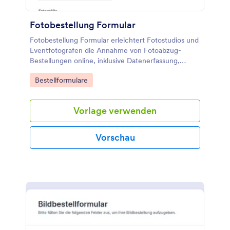
Fotobestellung Formular
Fotobestellung Formular erleichtert Fotostudios und
Eventfotografen die Annahme von Fotoabzug-
Bestellungen online, inklusive Datenerfassung,
Zahlungsabfrage und zentraler Verwaltung jeder
Go to Category:
Bestellformulare
Formularantwort in Jotform.
Vorlage verwenden
Vorschau