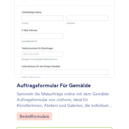
Auftragsformular Für Gemälde
Sammeln Sie Malaufträge online mit dem Gemälde-
Auftragsformular von Jotform, ideal für
Künstlerinnen, Ateliers und Galerien, die individuelle
Wünsche erfassen und die Datenerfassung für
Go to Category:
Bestellformulare
Aufträge zentral organisieren möchten.