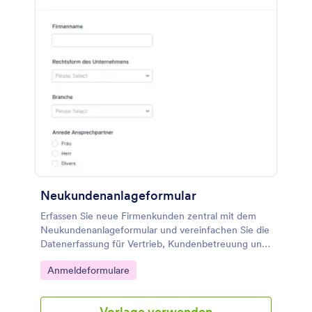
Neukundenanlageformular
Erfassen Sie neue Firmenkunden zentral mit dem
Neukundenanlageformular und vereinfachen Sie die
Datenerfassung für Vertrieb, Kundenbetreuung und
Buchhaltung mit Jotform.
Go to Category:
Anmeldeformulare
Vorlage verwenden