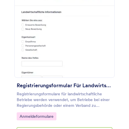
Registrierungsformular Für Landwirtschaftliche Betriebe
Registrierungsformulare für landwirtschaftliche
Betriebe werden verwendet, um Betriebe bei einer
Regierungsbehörde oder einem Verband zu
registrieren. Je nach den Anforderungen Ihres
Go to Category:
Anmeldeformulare
Bundesstaates oder Ihrer Region müssen Landwirte
ihren Betrieb möglicherweise als Gewerbe
anmelden. Mit unserem Formular für die