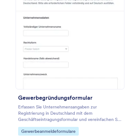
Gewerbegründungsformular
Erfassen Sie Unternehmensangaben zur
Registrierung in Deutschland mit dem
Geschäftseintragungsformular und vereinfachen Sie
Datensammlung und Formularantworten für
Go to Category:
Gewerbeanmeldeformulare
Gründungen, Beratungen und Büroteams in
Jotform.