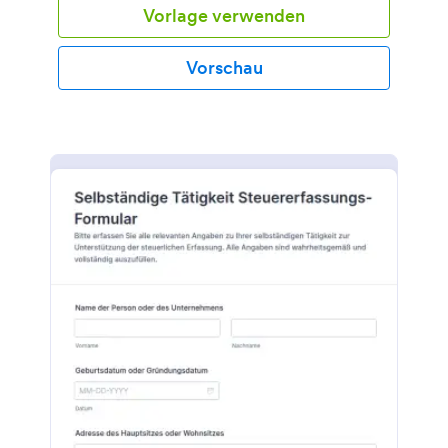
Vorlage verwenden
Registrierung von landwirtschaftlichen Betrieben
können Landwirte problemlos eine Betriebsnummer
erhalten oder eine Mitgliedschaft beantragen,
Vorschau
indem sie sich online registrieren. Sie brauchen das
Formular nur an Ihre Organisation anzupassen, es
auf Ihrer Website einzubinden und zu sehen, wie die
Zahl der Registrierungen steigt! Landwirte können
ganz einfach persönliche Daten und
Kontaktinformationen angeben, die Berechtigung
zur Registrierung beschreiben und sogar Zahlungen
einreichen, falls erforderlich. Jede Übermittlung
wird in einem sicheren Jotform-Konto gespeichert,
auf das Sie von jedem Gerät aus zugreifen können.
Sie müssen sich nicht die Hände schmutzig machen,
um Ihr Registrierungsformular für
landwirtschaftliche Betriebe anzupassen. Mit
unserem Formulargenerator, den Sie per Drag &
Drop bedienen können, sind keine
Programmierkenntnisse nötig, um das
herauszufiltern, was Sie nicht wollen. Erfassen Sie
detailliertere Informationen, indem Sie
Formularfelder hinzufügen, und verleihen Sie Ihrem