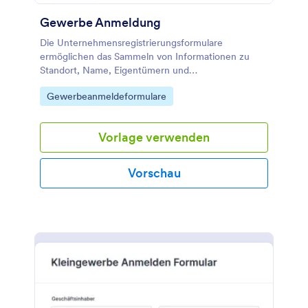
Gewerbe Anmeldung
Die Unternehmensregistrierungsformulare
ermöglichen das Sammeln von Informationen zu
Standort, Name, Eigentümern und
Dienstleistungstyp mit vollständigen Tools und
Go to Category:
Gewerbeanmeldeformulare
Widgets, um den Registrierungsprozess einfacher
und ansprechender zu gestalten.
Vorlage verwenden
Vorschau