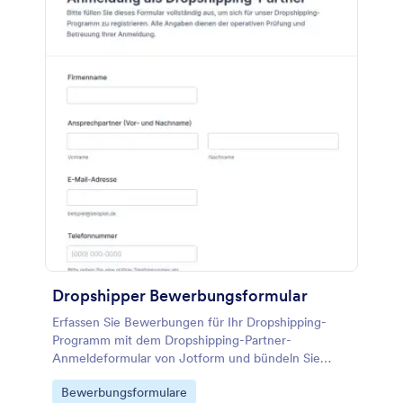
Dropshipper Bewerbungsformular
Erfassen Sie Bewerbungen für Ihr Dropshipping-
Programm mit dem Dropshipping-Partner-
Anmeldeformular von Jotform und bündeln Sie
Datenerfassung und Formularantworten für eine
Go to Category:
Bewerbungsformulare
schnellere interne Prüfung in einer passenden