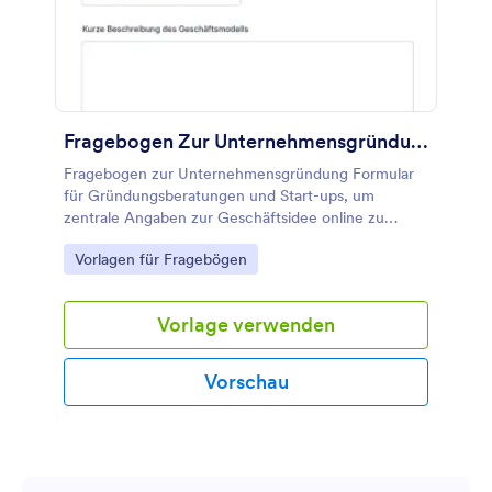
Fragebogen Zur Unternehmensgründung
Fragebogen zur Unternehmensgründung Formular
für Gründungsberatungen und Start-ups, um
zentrale Angaben zur Geschäftsidee online zu
erfassen und die Daten erfassen für Erstgespräche,
Go to Category:
Vorlagen für Fragebögen
Förderanträge oder Finanzierungsvorhaben zu
vereinheitlichen.
Vorlage verwenden
Vorschau