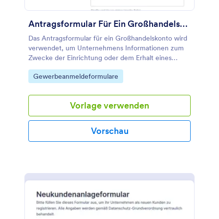
Antragsformular Für Ein Großhandelskonto
Das Antragsformular für ein Großhandelskonto wird
verwendet, um Unternehmens Informationen zum
Zwecke der Einrichtung oder dem Erhalt eines
angemeldeten und geprüften Großhandelskontos
Go to Category:
Gewerbeanmeldeformulare
zur Ansicht und Bestellung von
Großhandelsprodukten zu erfassen. Die haben die
Möglickeit diese Vorlage komplett nach Ihren
Vorlage verwenden
WÜnschen anzu passen; fügen Sie Felder hinzu
oder bearbeiten Sie diese je nach Ihrem
Geschäftsmodel. Zusätzlich haben Sie Zugriff auf
Vorschau
die Design-, App- und Widget-Sammlungen von
Jotform, um das Nutzerverhalten zu optimieren.