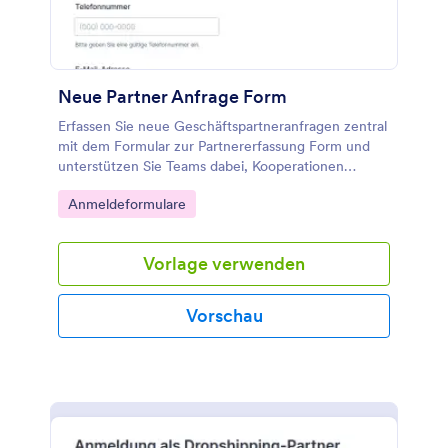
Neue Partner Anfrage Form
Erfassen Sie neue Geschäftspartneranfragen zentral
mit dem Formular zur Partnererfassung Form und
unterstützen Sie Teams dabei, Kooperationen
schneller zu prüfen, Kontaktaufnahmen zu
Go to Category:
Anmeldeformulare
koordinieren und Datenerfassung in Jotform zu
vereinheitlichen.
Vorlage verwenden
Vorschau