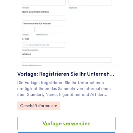
Vorlage: Registrieren Sie Ihr Unternehmen
Die Vorlage: Registrieren Sie Ihr Unternehmen
ermöglicht Ihnen das Sammeln von Informationen
über Standort, Name, Eigentümer und Art der
Dienstleistung mit umfassenden Tools und Widgets,
Go to Category:
Geschäftsformulare
um den Registrierungsprozess einfacher und
ansprechender zu gestalten. Sie können Ihr eigenes
Formular mit diesem Formular als Grundlage
Vorlage verwenden
erstellen. Fügen Sie Ihr Logo, Schriften und Farben
hinzu und betten Sie das Formular auf Ihrer