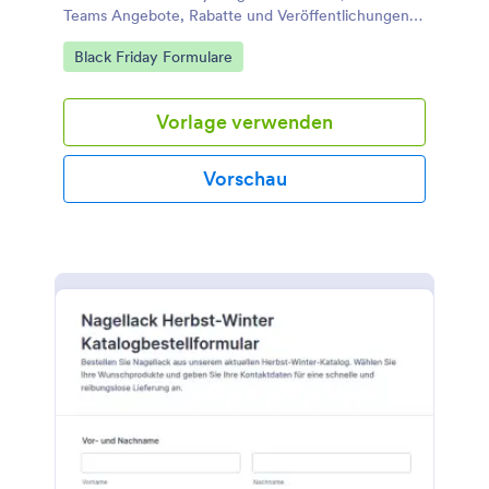
Teams Angebote, Rabatte und Veröffentlichungen
zentral erfassen und als Formularantworten in
Go to Category:
Black Friday Formulare
Jotform für die Datenerfassung bündeln.
Vorlage verwenden
Vorschau