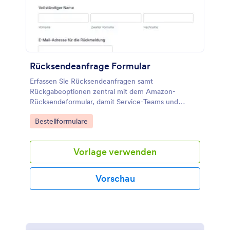
Rücksendeanfrage Formular
Erfassen Sie Rücksendeanfragen samt
Rückgabeoptionen zentral mit dem Amazon-
Rücksendeformular, damit Service-Teams und
Onlinehändler Rückgaben schneller prüfen,
Go to Category:
Bestellformulare
priorisieren und die weitere Abwicklung
koordinieren können.
Vorlage verwenden
Vorschau