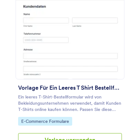
Vorlage Für Ein Leeres T Shirt Bestellformular
Ein leeres T-Shirt-Bestellformular wird von
Bekleidungsunternehmen verwendet, damit Kunden
T-Shirts online kaufen können. Passen Sie diese
kostenlose Vorlage für ein leeres T-Shirt-
Go to Category:
E-Commerce Formulare
Bestellformular an und binden Sie sie in Ihre Website
ein, um Papierformulare zu vermeiden, Ihre Daten
übersichtlich zu verwalten und ein größeres Online-
Vorlage verwenden