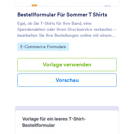
Bestellformular Für Sommer T Shirts
Egal, ob Sie T-Shirts für Ihre Band, eine
Spendenaktion oder Ihren Druckservice verkaufen –
bearbeiten Sie Ihre Bestellungen online mit einem
kostenlosen T-Shirt-Bestellformular, das Sie in Ihre
Go to Category:
E-Commerce Formulare
Website einbinden können. Das Formular zeigt Ihren
Kunden die T-Shirt-Bilder zur Auswahl und fragt
nach Menge, Größe, Lieferadresse und
Vorlage verwenden
Kreditkarteninformationen. Passen Sie diese Vorlage
an, um Fotos Ihrer T-Shirts anzuzeigen. Integrieren
Sie Ihr T-Shirt-Bestellformular mit einem
Vorschau
Zahlungsanbieter, um Kreditkartenzahlungen zu
akzeptieren. Sie können Ihr Logo hinzufügen, Felder
ändern oder entfernen, Farben, Schriftarten und
Hintergrund anpassen und das Formular entweder in
Ihre Website einbetten oder als eigenständiges
Formular verwenden.