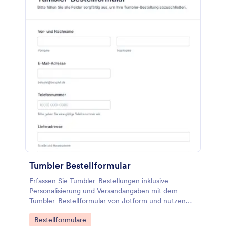
Tumbler Bestellformular
Erfassen Sie Tumbler-Bestellungen inklusive
Personalisierung und Versandangaben mit dem
Tumbler-Bestellformular von Jotform und nutzen
Sie eine anpassbare Formularvorlage aus den
Go to Category:
Bestellformulare
Formularvorlagen für zuverlässige Datenerfassung.