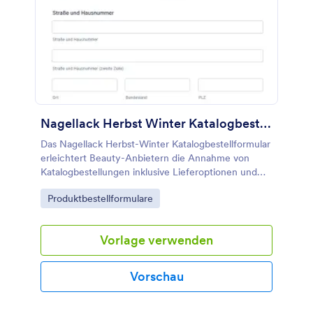
Nagellack Herbst Winter Katalogbestellformular
Das Nagellack Herbst-Winter Katalogbestellformular
erleichtert Beauty-Anbietern die Annahme von
Katalogbestellungen inklusive Lieferoptionen und
sicherer Datenerfassung mit Jotform, ideal für
Go to Category:
Produktbestellformulare
saisonale Aktionen und Direktvertrieb.
Vorlage verwenden
Vorschau