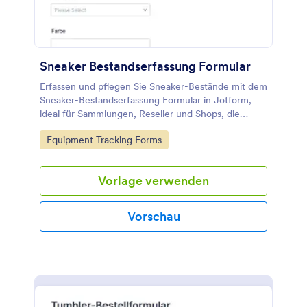
für Siebdruck bringe Sie Ihre Bestellungen online
und Ihr Unternehmen kann eine größere Zielgruppe
erreichen, Ihr Bestellprozess beschleunigt sich und
Sie können Zahlungen direkt über Ihre Webseite
empfangen.
Sneaker Bestandserfassung Formular
Erfassen und pflegen Sie Sneaker-Bestände mit dem
Sneaker-Bestandserfassung Formular in Jotform,
ideal für Sammlungen, Reseller und Shops, die
Datenaufnahme vereinheitlichen und
Go to Category:
Equipment Tracking Forms
Formularantworten zentral verwalten möchten.
Vorlage verwenden
Vorschau