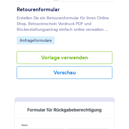
Retourenformular
Erstellen Sie ein Retourenformular für Ihren Online
Shop. Retourenschein Vordruck PDF und
Rückerstattungsantrag einfach online verwalten —
effizient und sicher mit Jotform.
Go to Category:
Anfrageformulare
Vorlage verwenden
Vorschau