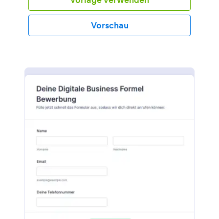
Publikum zu erreichen – für mehr Umsatz.
Verknüpfen Sie Ihr Formular doch mit einer
individuellen PDF-Vorlage! Indem Sie T-Shirt-
Vorschau
Bestellungen in herunterladbare und druckbare
PDF-Dokumente umwandeln, erfassen Sie
Bestellungen effizienter und organisieren Ihre Daten
optimal.Die T-Shirts, die Sie verkaufen, sind
vielleicht unbedruckt – aber mit unserem intuitiven
Drag-and-drop-Formulargenerator können Sie
Ihrem leeren T-Shirt-Bestellformular ein individuelles
Design verleihen! Fügen Sie Ihr Firmenlogo hinzu,
ändern Sie Schriftarten und Textfarben oder laden
Sie Fotos Ihrer Produkte hoch. Um Bestellungen in
Ihren anderen Konten zu verwalten, stehen Ihnen
über 130 App-Integrationen zur Auswahl – darunter
Slack, monday.com, Google Drive, Salesforce CRM
(auch im Salesforce AppExchange verfügbar) und
viele mehr. Das Wichtigste: Sie können Ihr Online-
Bestellformular mit einem Zahlungsanbieter wie
Square, Stripe oder PayPal verknüpfen und so sofort
bezahlt werden. Nutzen Sie dieses kostenlose, leere
T-Shirt-Bestellformular, um Zahlungen schnell zu
akzeptieren, Bestellungen zu verwalten und Ihre T-