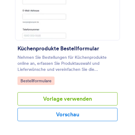
Küchenprodukte Bestellformular
Nehmen Sie Bestellungen für Küchenprodukte
online an, erfassen Sie Produktauswahl und
Lieferwünsche und vereinfachen Sie die
Datenerfassung im Küchenstudio, Handel oder
Go to Category:
Bestellformulare
Innenausbau mit Jotform und dieser
Formularvorlage.
Vorlage verwenden
Vorschau