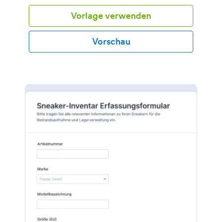
Formular-Design, betten Sie es auf Ihrer Webseite
Vorlage verwenden
ein und verbinden Sie es mit Ihrem liebsten
Zahlungsportal - wir haben über 30 zur Auswahl,
darunter Square, Stripe und PayPal - und erhalten
Vorschau
Sie Bestellungen direkt in Ihr Jotform Konto. Die
Kunden können Ihre gewünschte Menge, Größe,
Farbe und Design Vorlieben angeben und Sie
können die Bestellungen schnell über jedes Gerät
ansehen. Sie sind schon Profi in der Gestaltung von
T-Shirts, warum also dann nicht Ihr Bestellformular
für Siebdruck auch anpassen? Durch einfaches
Drag-And-Drop können Sie in unserem Jotform
Formular-Generator Fotos Ihrer Produkte einfügen,
das Hintergrundbild ändern und Ihr Logo für einen
professionellen Touch einbauen. Schauen Sie sich
auch unserer mehr als 130 leistungsstarken
Integrationen und Apps an, um Ihre Produktivität zu
steigern - senden Sie Formular-Antworten an Slack,
um Ihr Team auf dem Laufenden zu halten,
synchronisieren Sie mit Google Tabellen, um
Bestellungen in einer detaillierten Tabelle
anzuzeigen und mehr. Mit unserem Bestellformular