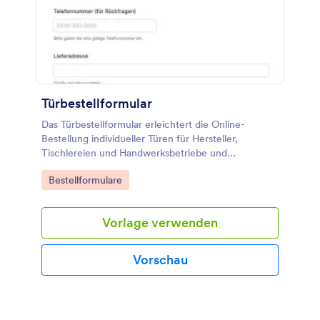
Türbestellformular
Das Türbestellformular erleichtert die Online-
Bestellung individueller Türen für Hersteller,
Tischlereien und Handwerksbetriebe und
unterstützt eine schnelle Datenaufnahme, klare
Go to Category:
Bestellformulare
Abstimmung und planbare Lieferung über Jotform.
Vorlage verwenden
Vorschau