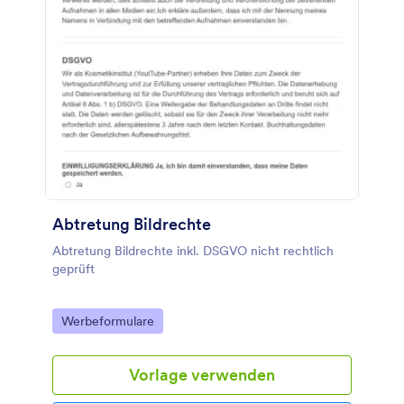
Abtretung Bildrechte
Abtretung Bildrechte inkl. DSGVO nicht rechtlich
geprüft
Go to Category:
Werbeformulare
Vorlage verwenden