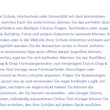
: Multiple Choice Test Vorlage
: W
Vorschau
Vorschau
Ihre Schule, Hochschule oder Universität mit dem kostenlosen
 welches Fach Sie unterrichten, können Sie das perfekte Quiz
arfeldern wie Multiple-Choice-Fragen, Textfeldern oder sogar
Sie Aufsätze, Fotos und andere Dokumente sammeln können. I
 senden oder in die Website Ihrer Schule einbetten und kann auf
Choice Test Vorlage
Wie Gut Kennst Du Mich 
gefüllt werden. Da die Antworten sicher in Ihrem Jotform-
as Wissen Ihrer Schüler mit
Machen Sie Ihre nächste Party m
er kostenlosen App auch offline darauf zugreifen können,
enlosen Online-Vorlage für
lustigen Wie gut kennen Sie mic
rten, egal wo Sie sich befinden. Machen Sie das Ausfüllen
ice-Tests! Fügen Sie einfach
einem Hit – passen Sie einfach d
rag & Drop Formulargenerator zum Vergnügen! Durch Drag &
nd Antworten Ihres Tests in
und Antworten an und legen Sie l
ine-Test Vorlage neue Formularfelder hinzufügen oder
gory:
Go to Category:
Quiz
e ein, betten Sie den Test auf
Erstellen Sie Ihr Quiz mit einer lu
 schnell an Ihren Lehrplan anpassen. Fügen Sie Anweisungen
e ein oder senden Sie einen
Frage, z. B. „Wie viele Geschwis
ail an die Schüler und schon
ich?“. oder „Was ist mein Lieblin
s Layout neu an und verwenden Sie sogar bedingte Logik, um
rlage verwenden
Vorlage verwende
Übermittlungen annehmen. Die
und teilen Sie dann den Link mit 
igen, nachdem sie abgeschickt haben! Sie können die
nen von jedem Gerät aus
Freunden, um das Quiz in Gang z
nisieren, die Sie bereits verwenden - wie Google Sheets,
er Multiple-Choice-Fragen
Je mehr Leute am Quiz teilnehm
osen, vollständig anpassbaren Online-Test Vorlage können Sie
, kurze oder lange Antworten
spezifischer werden die Ergebniss
st erstellen, den Ihre Schüler auf jedem Gerät ausfüllen
ilder auswählen, Dateien
eine unterhaltsame Art, herauszu