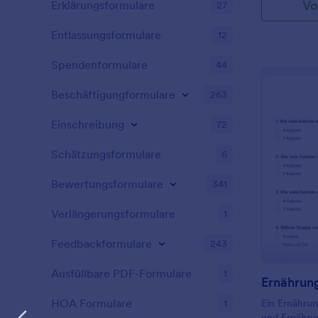
Vo
Erklärungsformulare
27
Entlassungsformulare
12
Spendenformulare
44
Beschäftigungformulare
263
Einschreibung
72
Schätzungsformulare
6
Bewertungsformulare
341
Verlängerungsformulare
1
Feedbackformulare
243
Ausfüllbare PDF-Formulare
1
Ernährun
HOA Formulare
1
Ein Ernährun
und Ernähru