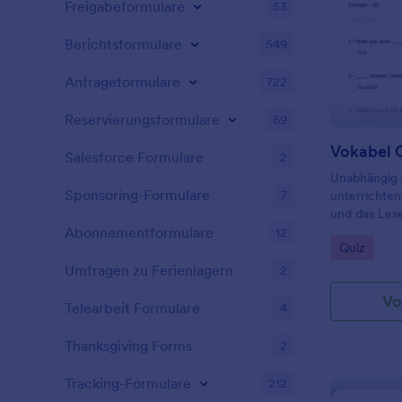
Freigabeformulare
53
Berichtsformulare
549
Anfrageformulare
722
Reservierungsformulare
69
Vokabel 
Salesforce Formulare
2
Unabhängig 
Sponsoring-Formulare
7
unterrichten
und das Lese
diesem kost
Abonnementformulare
12
Go to Cate
Quiz
Sie im Fernu
Sie Ihre Stu
Umfragen zu Ferienlagern
2
Quiz ganz ei
Vo
Sie die Vorl
Telearbeit Formulare
4
stellen, die 
beziehen, un
Thanksgiving Forms
2
auf Ihrer Un
Sie den Link
Tracking-Formulare
212
Ihre Student