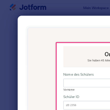
Dialog Start
Mein Workspace
Formularvo
Quiz
SORTIEREN NACH
Beliebt
63 Vorlage
FORMULARLAYOUT
Klassisch
KATEGORIEN
Bestellformulare
718
Anmeldeformulare
675