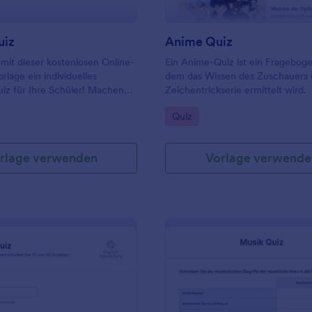
Kommunikation mit Ihrem Publik
machen Sie das Beste aus Ihren 
Ergebnissen mit einer kostenlose
uiz
Anime Quiz
einfachen Quiz-Vorlage!
e mit dieser kostenlosen Online-
Ein Anime-Quiz ist ein Frageboge
rlage ein individuelles
dem das Wissen des Zuschauers 
iz für Ihre Schüler! Machen
Zeichentrickserie ermittelt wird.
izze zum Vergnügen mit
gory:
Go to Category:
Quiz
 Formularfeldern, mit denen
er umkreisen, die richtigen
ählen und ihre Antworten
rlage verwenden
Vorlage verwende
ablegen können.