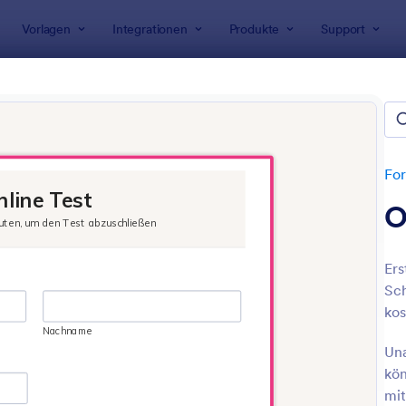
Vorlagen
Integrationen
Produkte
Support
rlagen
 Vorlagen
n
For
O
Ers
Sch
kos
: Allgemeinwissen Quiz
: De
Vorschau
Vorschau
Una
kön
mit