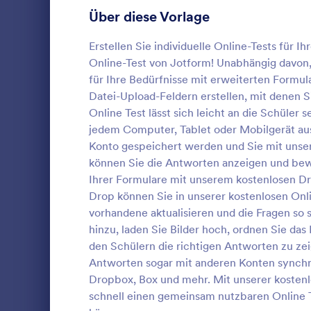
Anmeldeformulare
Über diese Vorlage
85
Abstimmung
35
Erstellen Sie individuelle Online-Tests für 
Online-Test von Jotform! Unabhängig davon,
Abstract-Formulare
11
für Ihre Bedürfnisse mit erweiterten Formul
Datei-Upload-Feldern erstellen, mit denen 
Genehmigungsformulare
91
Online Test lässt sich leicht an die Schüler
Multiple 
jedem Computer, Tablet oder Mobilgerät aus
Bewertungsformulare
74
Testen Sie d
Konto gespeichert werden und Sie mit unser
unserer kost
Anwesenheitsformulare
11
können Sie die Antworten anzeigen und bewe
Multiple-Cho
Ihrer Formulare mit unserem kostenlosen D
die Fragen u
Audit Formulare
63
Drop können Sie in unserer kostenlosen Onl
Go to Cate
Quiz
diese Vorlag
vorhandene aktualisieren und die Fragen so
Ihrer Websit
Autorisierungsformulare
79
Link per E-M
hinzu, laden Sie Bilder hoch, ordnen Sie da
Vo
können Sie 
den Schülern die richtigen Antworten zu ze
Award-Formulare
16
Schüler kön
Antworten sogar mit anderen Konten synchro
einfache od
Black Friday Formulare
32
Dropbox, Box und mehr. Mit unserer kostenl
beantworten
schnell einen gemeinsam nutzbaren Online Te
schreiben, B
Formulare für Berechnungen
17