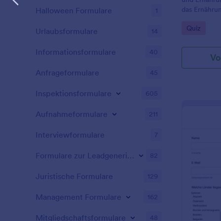
das Ernähru
Halloween Formulare
1
bewerten.
Go to Cate
Quiz
Urlaubsformulare
14
Informationsformulare
40
Vo
Anfrageformulare
45
Inspektionsformulare
605
Aufnahmeformulare
211
Interviewformulare
7
Formulare zur Leadgenerierung
82
Juristische Formulare
129
Management Formulare
162
Mitgliedschaftsformulare
48