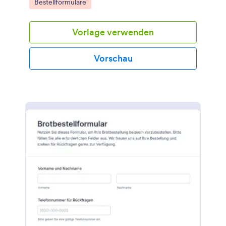
Go to Category:
Bestellformulare
Vorlage verwenden
Vorschau