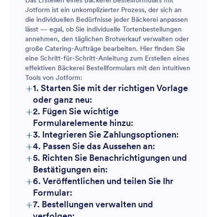
Das Erstellen eines Bäckerei Bestellformulars mit
Tagesbestellungen:
Jotform ist ein unkomplizierter Prozess, der sich an
die individuellen Bedürfnisse jeder Bäckerei anpassen
Event Catering:
lässt — egal, ob Sie individuelle Tortenbestellungen
Event Catering:
annehmen, den täglichen Brotverkauf verwalten oder
große Catering-Aufträge bearbeiten. Hier finden Sie
eine Schritt-für-Schritt-Anleitung zum Erstellen eines
Großhandel:
Feiertagsvorbestellungen:
effektiven Bäckerei Bestellformulars mit den intuitiven
Tools von Jotform:
+
1. Starten Sie mit der richtigen Vorlage
Großhandelsanfragen:
oder ganz neu:
+
2. Fügen Sie wichtige
Formularelemente hinzu:
+
3. Integrieren Sie Zahlungsoptionen:
+
4. Passen Sie das Aussehen an:
+
5. Richten Sie Benachrichtigungen und
Bestätigungen ein:
+
6. Veröffentlichen und teilen Sie Ihr
Formular:
+
7. Bestellungen verwalten und
verfolgen: