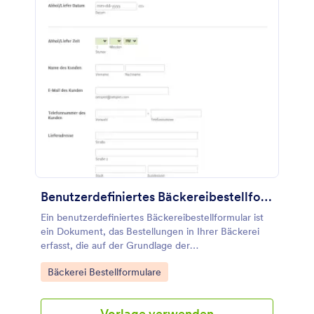
Benutzerdefiniertes Bäckereibestellformular
Ein benutzerdefiniertes Bäckereibestellformular ist
ein Dokument, das Bestellungen in Ihrer Bäckerei
erfasst, die auf der Grundlage der
Kundenpräferenzen angepasst werden können.
Go to Category:
Bäckerei Bestellformulare
Diese Vorlage für ein benutzerdefiniertes
Bäckereibestellformular enthält Formularfelder, die
nach Kundeninformationen, Bestelldetails und
Vorlage verwenden