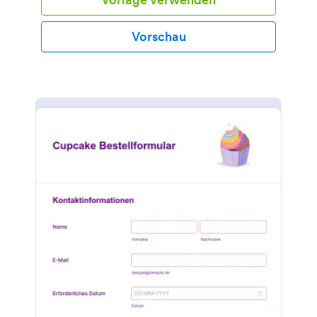
bestellten Produkten fragen. Diese Formularvorlage
nutzt das Tool Purchase Order, weil es Ihnen
erlaubt, die Funktion für Zahlungsprodukte zu
Vorschau
nutzen, ohne sie mit einem Zahlungsportal zu
verbinden. Wenn Sie vorhaben, ein Online-
Zahlungsportal wie PayPal, Square oder
Authorize.Net zu verwenden, können Sie das Tool
"Bestellung" einfach löschen und die neue
Zahlungsintegration hinzufügen. Dieses Tool zeigt
die verfügbaren Produkte mit dem Preis und
zusätzlichen Optionen wie Menge, Geschmack,
Größe und Zuckergussart an. Es automatisiert auch
die Berechnung des Gesamtbetrags der Bestellung.
Um die Bestellungen zu verfolgen, verwendet diese
Vorlage das Unique-ID-Widget, das automatisch
eine Bestellnummer für jede Übermittlung erzeugt.