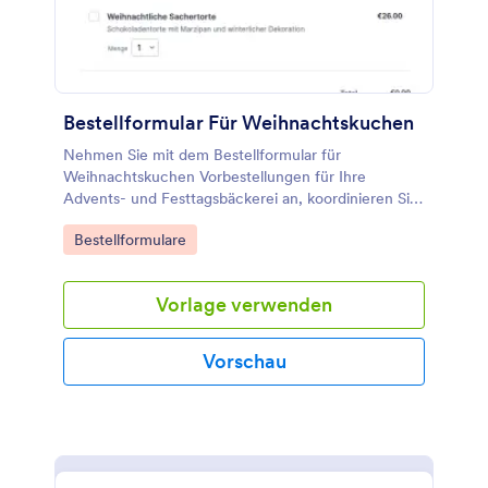
Bestellformular Für Weihnachtskuchen
Nehmen Sie mit dem Bestellformular für
Weihnachtskuchen Vorbestellungen für Ihre
Advents- und Festtagsbäckerei an, koordinieren Sie
Abholung oder Lieferung und verwalten Sie jede
Go to Category:
Bestellformulare
Formularantwort in Jotform für eine zuverlässige
Datenerfassung.
Vorlage verwenden
Vorschau