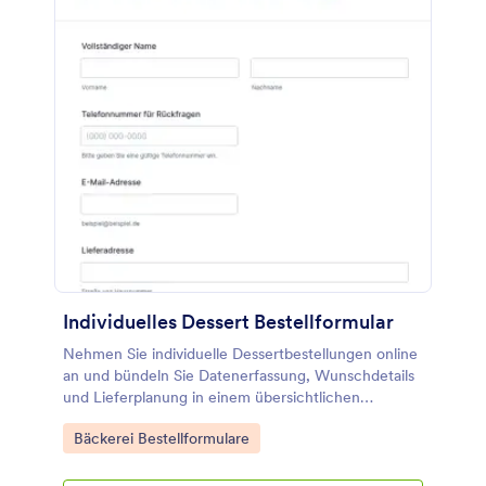
Individuelles Dessert Bestellformular
Nehmen Sie individuelle Dessertbestellungen online
an und bündeln Sie Datenerfassung, Wunschdetails
und Lieferplanung in einem übersichtlichen
Bestellformular für Konditoreien, Cafés und Catering
Go to Category:
Bäckerei Bestellformulare
mit Jotform.