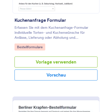
Kuchenanfrage Formular
Erfassen Sie mit dem Kuchenanfrage-Formular
individuelle Torten- und Kuchenwünsche für
Anlässe, Lieferung oder Abholung und
Angebotsanfragen, ideal für Bäckereien,
Go to Category:
Bestellformulare
Konditoreien und Tortenkünstler, die Datenerfassung
online bündeln möchten.
Vorlage verwenden
Vorschau