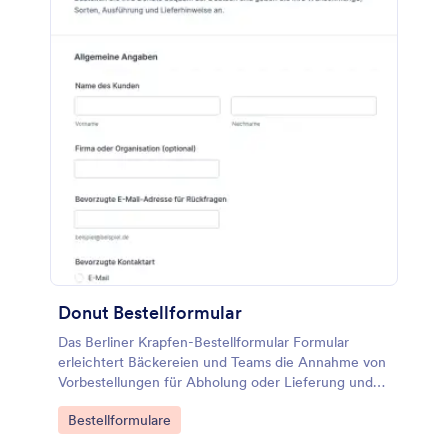
Donut Bestellformular
Das Berliner Krapfen-Bestellformular Formular
erleichtert Bäckereien und Teams die Annahme von
Vorbestellungen für Abholung oder Lieferung und
sorgt mit Jotform für klare Datenerfassung und
Go to Category:
Bestellformulare
schnelle Formularantworten.