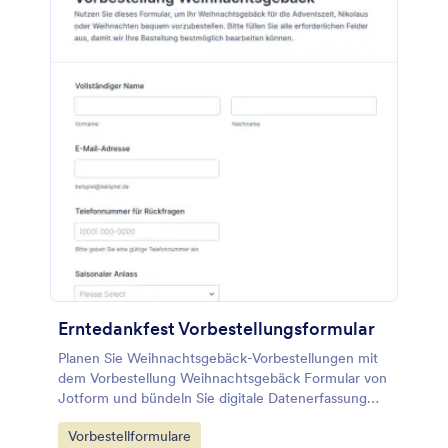
Erntedankfest Vorbestellungsformular
Planen Sie Weihnachtsgebäck-Vorbestellungen mit
dem Vorbestellung Weihnachtsgebäck Formular von
Jotform und bündeln Sie digitale Datenerfassung
und jede Formularantwort für Abholung oder
Go to Category:
Vorbestellformulare
Lieferung in einem Online-Formular.