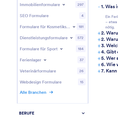
Immobilienformulare
297
-
1. Was 
SEO Formulare
4
Ein Fer
– etwa 
Formulare für Kosmetikstudios
181
nötig.
+
2. Waru
+
Dienstleistungsformulare
572
2. Waru
+
3. Welc
Formulare für Sport
184
+
4. Gibt
+
5. Wer 
Ferienlager
37
+
6. Wie 
+
7. Kann
Veterinärformulare
26
Webdesign Formulare
15
Alle Branchen
BERUFE