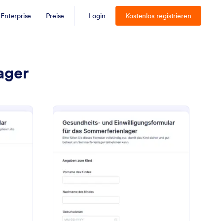
Enterprise
Preise
Login
Kostenlos registrieren
ager
ommerlager Medizinische Anmeldung Formular
: Gesundheits Und Ei
Vorschau