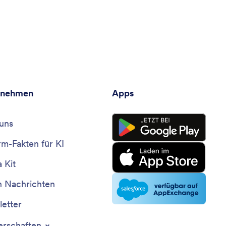
rnehmen
Apps
uns
rm-Fakten für KI
 Kit
n Nachrichten
etter
erschaften