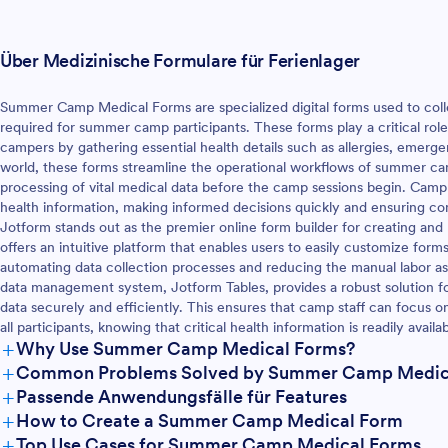
Über Medizinische Formulare für Ferienlager
Summer Camp Medical Forms are specialized digital forms used to coll
required for summer camp participants. These forms play a critical role
campers by gathering essential health details such as allergies, emerge
world, these forms streamline the operational workflows of summer cam
processing of vital medical data before the camp sessions begin. Camp
health information, making informed decisions quickly and ensuring co
Jotform stands out as the premier online form builder for creating 
offers an intuitive platform that enables users to easily customize for
automating data collection processes and reducing the manual labor as
data management system, Jotform Tables, provides a robust solution f
data securely and efficiently. This ensures that camp staff can focus o
all participants, knowing that critical health information is readily avail
+
Why Use Summer Camp Medical Forms?
+
Common Problems Solved by Summer Camp Medic
+
Passende Anwendungsfälle für Features
+
How to Create a Summer Camp Medical Form
+
Top Use Cases for Summer Camp Medical Forms