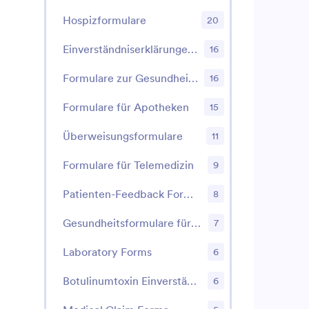
Hospizformulare
20
Einverständniserklärungen für Zahnärzte
16
Formulare zur Gesundheitsüberwachung
16
Formulare für Apotheken
15
Überweisungsformulare
11
Formulare für Telemedizin
9
Patienten-Feedback Formulare
8
Gesundheitsformulare für Schüler
7
Laboratory Forms
6
Botulinumtoxin Einverständnis- und Behandlungsformulare
6