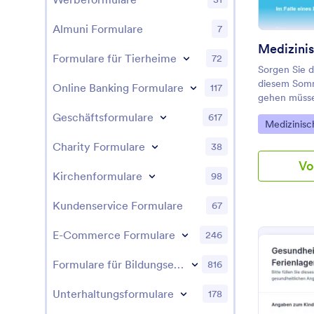
Almuni Formulare
7
Formulare für Tierheime
72
Sorgen Sie d
diesem Somm
Online Banking Formulare
117
gehen müsse
Formular für
Geschäftsformulare
617
Go to Cate
Medizinisc
wichtige Det
Gesundheits
Charity Formulare
38
und Medikam
Vo
können Sie 
Kirchenformulare
98
Informatione
den Fall ein
Kundenservice Formulare
67
erfassen. Pa
Formular fü
E-Commerce Formulare
246
es alle zusät
erforderlich
Formulare für Bildungseinrichtungen
816
und die Ges
schützen. Si
Unterhaltungsformulare
178
HIPAA-konfo
Gesundheits