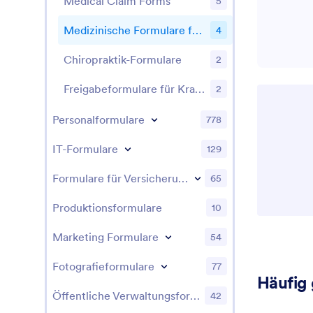
Medical Claim Forms
5
Medizinische Formulare für Ferienlager
4
Chiropraktik-Formulare
2
Freigabeformulare für Krankenhäuser
2
Personalformulare
778
IT-Formulare
129
Formulare für Versicherungen
65
Produktionsformulare
10
Marketing Formulare
54
Fotografieformulare
77
Häufig 
Öffentliche Verwaltungsformulare
42