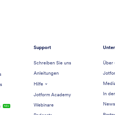
Support
Unte
Schreiben Sie uns
Über 
Anleitungen
Jotfo
s
Media
Hilfe
s
In de
Jotform Academy
Newsl
Webinare
s
NEU
Partn