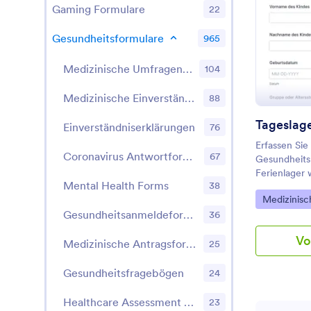
Gaming Formulare
22
Gesundheitsformulare
965
Medizinische Umfragen & Fragebögen
104
Medizinische Einverständniserklärungen
88
Einverständniserklärungen
76
Erfassen Sie
Coronavirus Antwortformulare
67
Gesundheits
Ferienlager 
Mental Health Forms
38
Gesundheitsi
Go to Cate
Medizinisc
der Anreise 
Gesundheitsanmeldeformulare
Ferienlagert
36
Betreuung u
Vo
Notfall.
Medizinische Antragsformulare
25
Gesundheitsfragebögen
24
Healthcare Assessment Forms
23