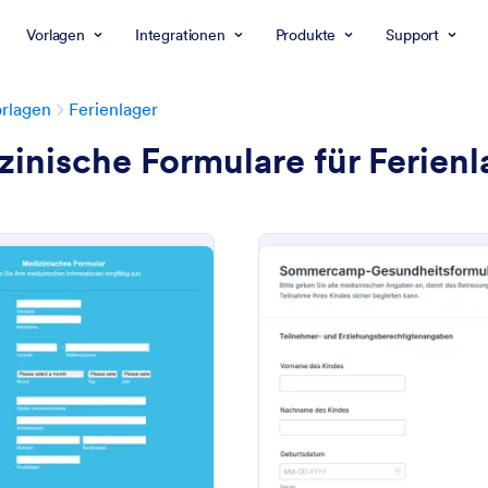
Vorlagen
Integrationen
Produkte
Support
rlagen
Ferienlager
inische Formulare für Ferienl
: Medizinisches Formular Für Das Sommercamp
: S
Vorschau
Vorschau