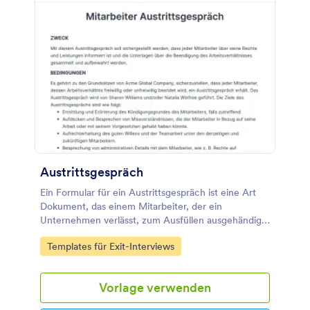
Austrittsgespräch
Ein Formular für ein Austrittsgespräch ist eine Art
Dokument, das einem Mitarbeiter, der ein
Unternehmen verlässt, zum Ausfüllen ausgehändigt
wird, um Erkenntnisse darüber zu gewinnen, wie der
Go to Category:
Templates für Exit-Interviews
Mitarbeiter seine Zeit in Ihrem Unternehmen
empfindet, warum er Sie verlässt und wie Ihr
Unternehmen den Arbeitsplatz für die Mitarbeiter
Vorlage verwenden
verbessern kann. Personalabteilungen können dieses
kostenlose, vollständig anpassbare Formular für