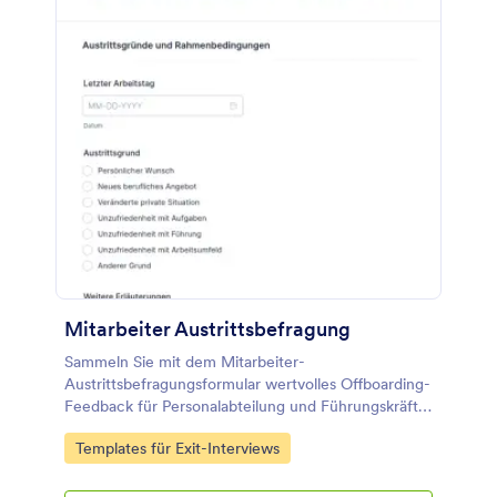
Mitarbeiter Austrittsbefragung
Sammeln Sie mit dem Mitarbeiter-
Austrittsbefragungsformular wertvolles Offboarding-
Feedback für Personalabteilung und Führungskräfte
und verbessern Sie Bindung, Zusammenarbeit und
Go to Category:
Templates für Exit-Interviews
Entwicklung anhand der Auswertung in Jotform.