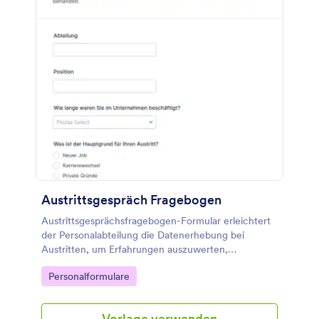
Austrittsgespräch Fragebogen
Austrittsgesprächsfragebogen-Formular erleichtert
der Personalabteilung die Datenerhebung bei
Austritten, um Erfahrungen auszuwerten,
Fluktuationsgründe zu erkennen und
Go to Category:
Personalformulare
Verbesserungen für Arbeitsumfeld, Führung und
Kultur abzuleiten.
Vorlage verwenden