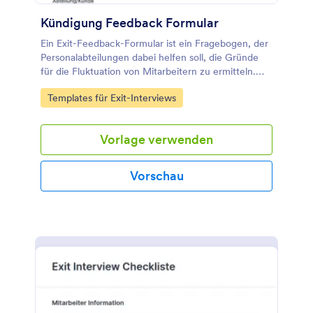
dass alle wichtigen Themen behandelt werden.
Kündigung Feedback Formular
Ein Exit-Feedback-Formular ist ein Fragebogen, der
Personalabteilungen dabei helfen soll, die Gründe
für die Fluktuation von Mitarbeitern zu ermitteln.
Mit dieser Formularvorlage können Unternehmen
Go to Category:
Templates für Exit-Interviews
wertvolle Erkenntnisse von ausscheidenden
Mitarbeitern sammeln und Verbesserungspotenziale
innerhalb der Organisation identifizieren.
Vorlage verwenden
Vorschau