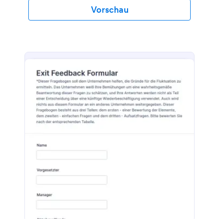
Austrittsgespräche verwenden, um
Vorschau
Austrittsgespräche mit kündigenden Mitarbeitern zu
führen. Passen Sie das Formular einfach an und
lassen Sie Ihr HR-Team das Gespräch persönlich
führen - oder senden Sie es den Mitarbeitern per E-
Mail, um Zeit zu sparen! Ihr Unternehmen kann
dann das Feedback nutzen, um ein besseres
Arbeitsumfeld zu schaffen, die Mitarbeiterbindung
zu erhöhen und Ihr Unternehmen als Ganzes zu
verbessern. Da jedes Unternehmen einen anderen
Nutzen aus einem Austrittsgespräch zieht, ist es
wichtig, das Formular für das Austrittsgespräch so
zu gestalten, dass es für Ihr Unternehmen von
Nutzen ist. Informieren Sie den Mitarbeiter über
seine Vorteile und Rechte, stellen Sie zusätzliche
Fragen zu bestimmten Projekten und fügen Sie
sogar Ihr Logo ein, um dem Ganzen einen
professionellen Touch zu verleihen. Indem Sie Ihre
Austrittsgespräche mit dem benutzerfreundlichen
Austrittsgesprächformular von Jotform online
führen, können Sie unordentlichen Papierkram
vermeiden, Zeit und Geld sparen und sicherstellen,