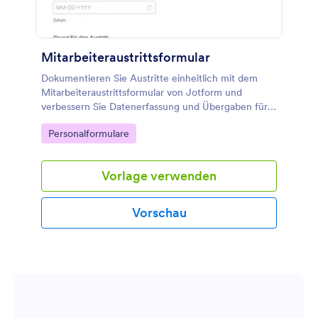
Mitarbeiteraustrittsformular
Dokumentieren Sie Austritte einheitlich mit dem
Mitarbeiteraustrittsformular von Jotform und
verbessern Sie Datenerfassung und Übergaben für
Personalabteilung und Führungskräfte über eine
Go to Category:
Personalformulare
zentrale Formular-Antwort.
Vorlage verwenden
Vorschau