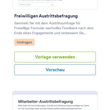
Freiwilligen Austrittsbefragung
Sammeln Sie mit dem Austrittsumfrage für
Freiwillige Formular wertvolles Feedback nach dem
Ende eines Engagements und verbessern Sie
Betreuung, Abläufe und Kommunikation in Vereinen
Go to Category:
Umfragen
und Organisationen mit Jotform.
Vorlage verwenden
Vorschau