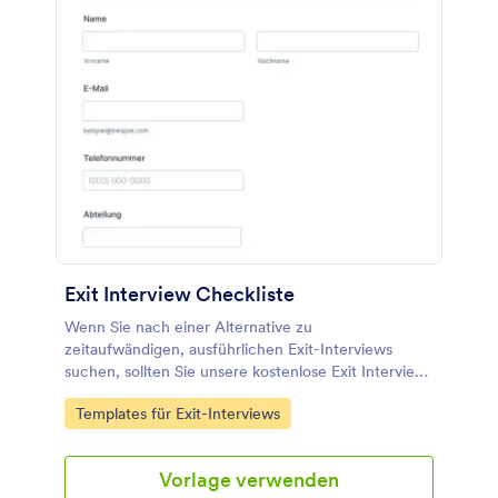
Exit Interview Checkliste
Wenn Sie nach einer Alternative zu
zeitaufwändigen, ausführlichen Exit-Interviews
suchen, sollten Sie unsere kostenlose Exit Interview
Checkliste ausprobieren! Passen Sie das Formular
Go to Category:
Templates für Exit-Interviews
einfach an Ihr Unternehmen an, senden Sie es per
E-Mail an den Mitarbeiter, der kündigt, und sehen
Sie, wie schnell Sie die Ergebnisse erhalten. Warum
Vorlage verwenden
lassen Sie die Mitarbeiter den Fragebogen nicht