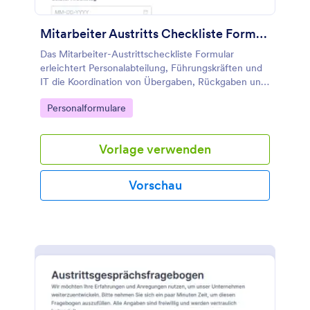
Mitarbeiter Austritts Checkliste Formular
Das Mitarbeiter-Austrittscheckliste Formular
erleichtert Personalabteilung, Führungskräften und
IT die Koordination von Übergaben, Rückgaben und
Zugangsabschaltungen und unterstützt eine
Go to Category:
Personalformulare
nachvollziehbare digitale Datenerfassung mit
Jotform.
Vorlage verwenden
Vorschau