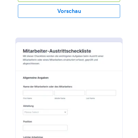
persönlich auf einem Tablet oder Computer
ausfüllen, um noch mehr Zeit zu sparen? Anhand
Vorschau
der Ergebnisse kann die Personalabteilung Ihres
Unternehmens schnell Möglichkeiten zur
Verringerung der Mitarbeiterfluktuation und zur
Verbesserung des Arbeitsumfelds für Ihre anderen
Mitarbeiter ermitteln. Mit dem
benutzerfreundlichen Formulargenerator von
Jotform können Sie Ihre Checkliste für Exit
Interviews in Sekundenschnelle anpassen. Fügen Sie
einfach per Drag & Drop zusätzliche Fragen hinzu,
um die Ergebnisse zu vertiefen, oder fügen Sie Ihr
Firmenlogo ein, um einen professionellen Eindruck
zu vermitteln. Sie können die Checkliste sogar in
andere Anwendungen integrieren, um die
Ergebnisse sofort in Ihren
Personalverwaltungssystemen zu erfassen! Indem
Sie Ihre Exit Interviews mit unserer kostenlosen Exit
Interview Checkliste digitalisieren, sparen Sie Zeit
und Papier und erhalten nahtlos das Feedback, das
Sie von Mitarbeitern benötigen, die Ihr
Unternehmen verlassen.