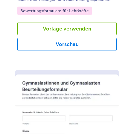
digital zu dokumentieren, Rückmeldungen zu
Go to Category:
Bewertungsformulare für Lehrkräfte
bündeln und die Datenerfassung mit Jotform zu
vereinheitlichen.
Vorlage verwenden
Vorschau