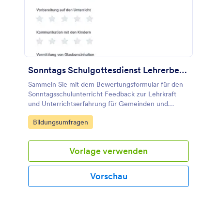
Sonntags Schulgottesdienst Lehrerbewertungsbogen
Sammeln Sie mit dem Bewertungsformular für den
Sonntagsschulunterricht Feedback zur Lehrkraft
und Unterrichtserfahrung für Gemeinden und
Teams und verbessern Sie Ihre Datenerfassung mit
Go to Category:
Bildungsumfragen
Jotform und passenden Formularvorlagen.
Vorlage verwenden
Vorschau