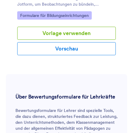
Jotform, um Beobachtungen zu bündeln,
Feedbackgespräche vorzubereiten und die
Go to Category:
Formulare für Bildungseinrichtungen
schulische Qualitätsentwicklung zu unterstützen.
Vorlage verwenden
Vorschau
Über Bewertungsformulare für Lehrkräfte
Bewertungsformulare für Lehrer sind spezielle Tools,
die dazu dienen, strukturiertes Feedback zur Leistung,
den Unterrichtsmethoden, dem Klassenmanagement
und der allgemeinen Effektivität von Pädagogen zu