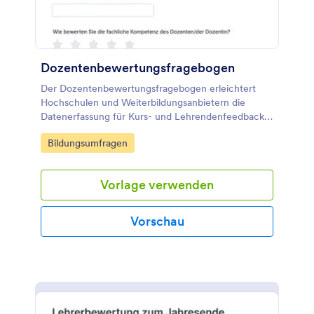
Dozentenbewertungsfragebogen
Der Dozentenbewertungsfragebogen erleichtert
Hochschulen und Weiterbildungsanbietern die
Datenerfassung für Kurs- und Lehrendenfeedback,
damit Evaluationen pro Semester oder Veranstaltung
Go to Category:
Bildungsumfragen
schnell online durchgeführt und ausgewertet
werden können.
Vorlage verwenden
Vorschau