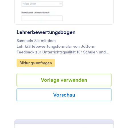
Lehrerbewertungsbogen
Sammeln Sie mit dem
Lehrkräftebewertungsformular von Jotform
Feedback zur Unterrichtsqualität für Schulen und
Bildungseinrichtungen und vereinfachen Sie
Go to Category:
Bildungsumfragen
datenerfassung und Auswertung über eine teilbare
Formularvorlage aus den Formularvorlagen.
Vorlage verwenden
Vorschau