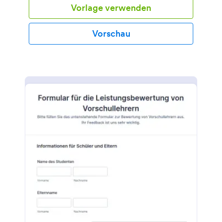
Vorlage verwenden
können Sie Ihre Studenten über Ihre Philosophie auf
dem Laufenden halten und Ihnen helfen, Ihren
Online-Unterricht zu verbessern. Sie können das
Vorschau
Formular auch weitergeben, indem Sie einen Link
auf Ihrer Website oder Marketingseite
veröffentlichen, das Formular in Ihre Website
einbetten oder mit den mobilen Apps von Jotform
sofort mit der Erfassung von Antworten beginnen.
Wenn Sie dieses kostenlose Formular zur Bewertung
von Lehrern verwenden, können Sie den Verlauf
Ihrer Antworten verfolgen oder sie mit Jotform
Berichte analysieren.