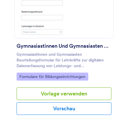
Gymnasiastinnen Und Gymnasiasten Beurteilungsformular
Gymnasiastinnen und Gymnasiasten
Beurteilungsformular für Lehrkräfte zur digitalen
Datenerfassung von Leistungs- und
Verhaltensbewertungen im Schulalltag, basierend
Go to Category:
Formulare für Bildungseinrichtungen
auf einer anpassbaren Formularvorlage in Jotform.
Vorlage verwenden
Vorschau