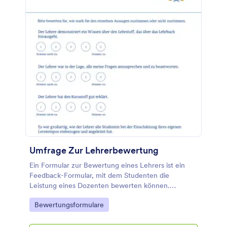
Umfrage Zur Lehrerbewertung
Ein Formular zur Bewertung eines Lehrers ist ein
Feedback-Formular, mit dem Studenten die
Leistung eines Dozenten bewerten können.
Verwenden Sie diese kostenlose Vorlage für ein
Go to Category:
Bewertungsformulare
Lehrerbewertungsformular, um anonymes Feedback
von Ihren Studenten einzuholen und Ihre
Lehrmethode zu verbessern! Auf diese Weise