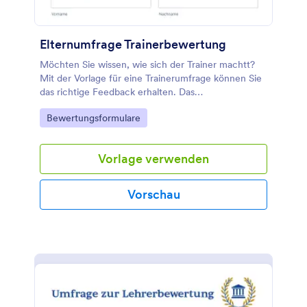
Elternumfrage Trainerbewertung
Möchten Sie wissen, wie sich der Trainer machtt?
Mit der Vorlage für eine Trainerumfrage können Sie
das richtige Feedback erhalten. Das
Trainerbewertungsformular für Eltern enthält
Go to Category:
Bewertungsformulare
Informationen über Sie und den Trainer. Außerdem
enthalten die Umfragebögen für Fußballvereine
verschiedene Arten von Fragen über den Trainer,
Vorlage verwenden
wie z.B. Ehrung des Spiels, Neudefinition des
Siegers, emotionale Situation. Wenn Sie ganz von
vorne anfangen möchten, können Sie auch Ihre
Vorschau
eigene Online-Umfrage in nur wenigen Minuten
erstellen!