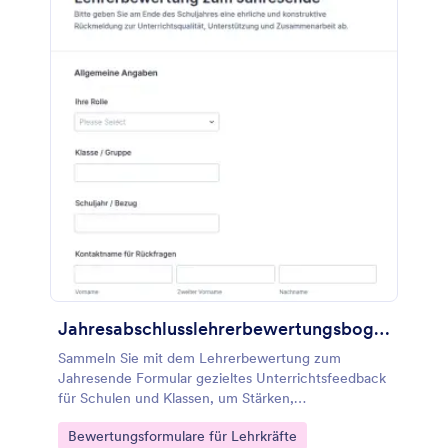
Jahresabschlusslehrerbewertungsbogen Fragebogen
Sammeln Sie mit dem Lehrerbewertung zum
Jahresende Formular gezieltes Unterrichtsfeedback
für Schulen und Klassen, um Stärken,
Entwicklungsfelder und Maßnahmen für das nächste
Go to Category:
Bewertungsformulare für Lehrkräfte
Schuljahr nachvollziehbar zu dokumentieren.