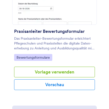
Praxisanleiter Bewertungsformular
Das Praxisanleiter-Bewertungsformular erleichtert
Pflegeschulen und Praxisstellen die digitale Daten­
erhebung zu Anleitung und Ausbildungsqualität mit
Jotform, inklusive einfacher Anpassung und
Go to Category:
Bewertungsformulare
zentraler Verwaltung jeder Formularantwort.
Vorlage verwenden
Vorschau