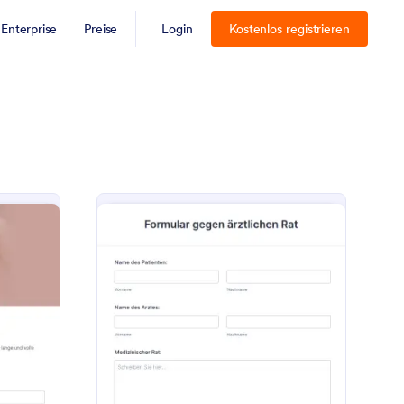
Enterprise
Preise
Login
Kostenlos registrieren
inverständniserklärung Zur Wimpernverlängerung
: Formular Gegen ärzt
Vorschau