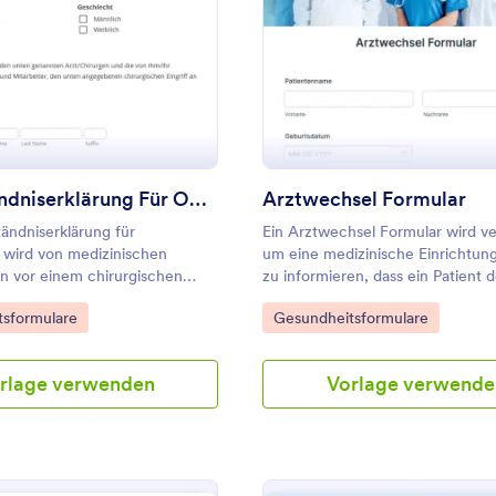
Hintergrund ändern, ohne dass
Programmierkenntnisse erforderli
: Einverständniserklärung Für Operationen
: A
Vorschau
Vorschau
Einverständniserklärung Für Operationen
Arztwechsel Formular
tändniserklärung für
Ein Arztwechsel Formular wird v
 wird von medizinischen
um eine medizinische Einrichtun
n vor einem chirurgischen
zu informieren, dass ein Patient 
wendet. Mit diesem Formular
wechselt.
gory:
Go to Category:
sformulare
Gesundheitsformulare
mmunikation zwischen dem
nd dem
ienstleister gefördert, indem
rlage verwenden
Vorlage verwende
ives Dokument erstellt wird, in
fahren, die mit dem Verfahren
Risiken, alle alternativen
methoden und die Risiken
hts auf einen solchen