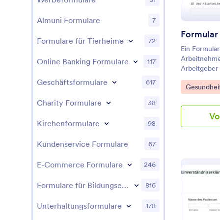
Almuni Formulare
7
Formular
Formulare für Tierheime
72
Ein Formula
Arbeitnehmer
Online Banking Formulare
117
Arbeitgeber 
krankheitsbe
Geschäftsformulare
617
Go to Cate
Gesundheit
informieren.
Charity Formulare
38
Vo
Kirchenformulare
98
Kundenservice Formulare
67
E-Commerce Formulare
246
Formulare für Bildungseinrichtungen
816
Unterhaltungsformulare
178