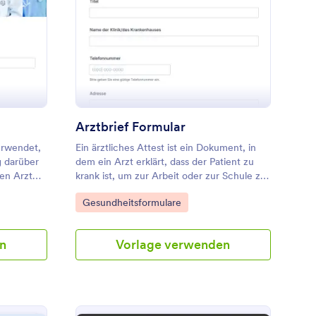
zwischen Karte und Formular wechseln,
ch sind.
Antworten bearbeiten und archivieren und
rztwechsel Formular
: Arztbrief Formular
Vorschau
bei Bedarf erforderliche Felder hinzufügen.
Passen Sie Ihr Formular gegen ärztlichen
Rat mit den Jotform-Tools und -Widgets
weiter an. Binden Sie es entweder in Ihre
Website ein, teilen Sie es als eigenständiges
Formular oder als QR-Code.
Arztbrief Formular
erwendet,
Ein ärztliches Attest ist ein Dokument, in
g darüber
dem ein Arzt erklärt, dass der Patient zu
den Arzt
krank ist, um zur Arbeit oder zur Schule zu
gehen.
Go to Category:
Gesundheitsformulare
n
Vorlage verwenden