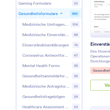
Gaming Formulare
22
Gesundheitsformulare
965
Medizinische Umfragen & Fragebögen
104
Medizinische Einverständniserklärungen
88
Einverständniserklärungen
76
Eine Einvers
Coronavirus Antwortformulare
67
Operationen
Einrichtunge
Mental Health Forms
38
Eingriff ver
Go to Cate
Gesundheit
wird die Ko
Gesundheitsanmeldeformulare
Patienten u
36
Gesundheitsd
Vo
ein informat
Medizinische Antragsformulare
25
dem das Ver
verbundenen 
Gesundheitsfragebögen
24
Behandlungs
eines Verzic
Healthcare Assessment Forms
23