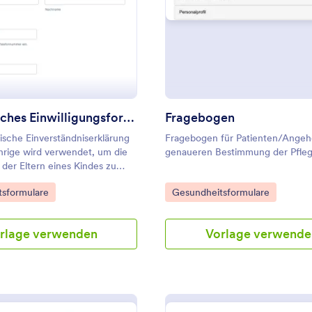
 Integrationen an, darunter
PAA-konforme Software wie
: Medizinisches Einwilligungsformular Für Kinde
: F
Vorschau
Vorschau
e und Dropbox. Reduzieren Sie
verbrauch und erleichtern Sie
sierung Ihrer Akten mit einem
 Ernährungsberatung, das sie
rät ausfüllen können!
Medizinisches Einwilligungsformular Für Kinder
Fragebogen
ische Einverständniserklärung
Fragebogen für Patienten/Angeh
hrige wird verwendet, um die
genaueren Bestimmung der Pfleg
der Eltern eines Kindes zu
n Verfahren,
gory:
Go to Category:
sformulare
Gesundheitsformulare
lungen und mehr einzuholen.
rlage verwenden
Vorlage verwende