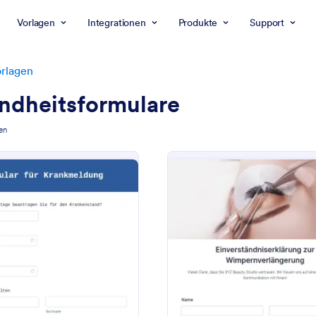
Vorlagen
Integrationen
Produkte
Support
rlagen
ndheitsformulare
en
: Formular Für Krankmeldung
: E
Vorschau
Vorschau