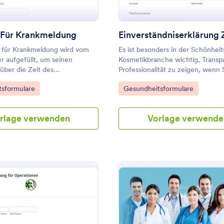
 Für Krankmeldung
r für Krankmeldung wird vom
Es ist besonders in der Schönhei
 aufgefüllt, um seinen
Kosmetikbranche wichtig, Transp
über die Zeit des
Professionalität zu zeigen, wenn 
dingten Ausfalls zu
auf eine lange und ausführliche
gory:
Go to Category:
sformulare
Gesundheitsformulare
Kommunikation mit Ihren Kunden
Das Formular zur Einverständnise
zur Wimpernverlägnerung liefert 
rlage verwenden
Vorlage verwende
notwendigen Details Ihrer Kunden
B. ihre Kontaktdaten, ihre gesund
Vorgeschichte und frühere Erfah
Wimpernverlängerungen, sowie i
Zustimmung zu allen Ihren
Geschäftsbedingungen. Sie könn
Vorlage mit dem einfach zu bed
Formular-Builder von Jotform vol
anpassen, Felder durch die Drag
Funktion ändern, hinzufügen ode
entfernen, die Farben, Schriftar