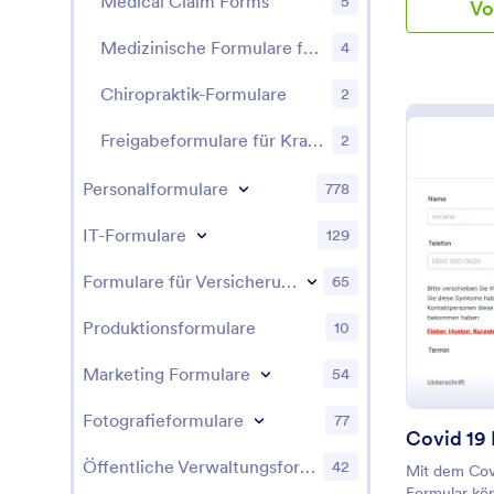
Medical Claim Forms
5
Vo
Schüler zu e
informiert z
eine Kranken
Entscheidung
Medizinische Formulare für Ferienlager
4
in einer Arz
diese kostenl
Chiropraktik-Formulare
2
Attest, um d
eines Patien
Freigabeformulare für Krankenhäuser
2
Formular für
Tablet oder 
ausfüllen - e
Personalformulare
778
Wenn Sie die
behandeln m
IT-Formulare
129
HIPAA-freun
Gesundheitsd
Formulare für Versicherungen
65
schützen. U
Integratione
Produktionsformulare
10
Antworten a
Dokumentens
Marketing Formulare
54
Umfrageplat
Vergessen Si
Fotografieformulare
77
Jotform Mob
herunterzula
Öffentliche Verwaltungsformulare
42
Mit dem Cov
unterwegs g
Formular kö