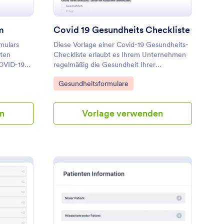
m
Covid 19 Gesundheits Checkliste
mulars
Diese Vorlage einer Covid-19 Gesundheits-
nten
Checkliste erlaubt es Ihrem Unternehmen
COVID-19
regelmäßig die Gesundheit Ihrer
beschäftigten und Besucher zu überprüfen.
Go to Category:
Gesundheitsformulare
Dieses Formular für eine Covid-19
Gesundheits-Checkliste fragt die COVID-19
relevanten Fragen nach Symptomen,
n
Vorlage verwenden
Kontakten und Reisen. Die können diese
Vorlage einfach anpassen. Alle Antworten
werden automatisch in ein schon
gestaltetes PDF-Dokument übertragen.