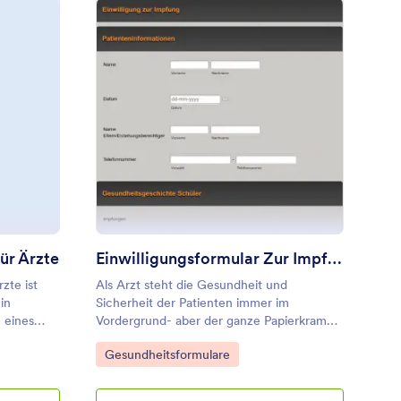
berweisungs Formular Für Ärzte
: Einwilligungsformul
Vorschau
ür Ärzte
Einwilligungsformular Zur Impfung
zte ist
Als Arzt steht die Gesundheit und
in
Sicherheit der Patienten immer im
 eines
Vordergrund- aber der ganze Papierkram
llegen,
scheint oft ermüdend, zeitraubend und
Go to Category:
Gesundheitsformulare
eine
ineffektiv. Verlagern Sie doch Ihre
essere
Formulare und deren Einträge online und
heit,
sparen Sie Zeit und Papier und halten Sie