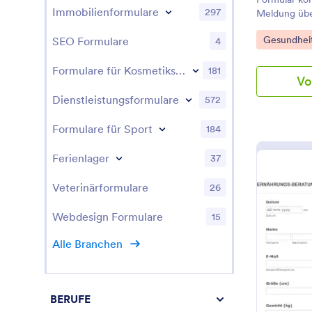
Arztbriefe e
Immobilienformulare
297
Meldung übe
Patienten mi
abgeben. Si
Arztbriefe b
Go to Cate
Gesundheit
SEO Formulare
4
vereinbaren 
sollten Sie
Vorlage Sie 
Formulare für Kosmetikstudios
181
Vo
bedienenden
vollständig 
Dienstleistungsformulare
572
Drag-and-Dr
hinzufügen o
Formulare für Sport
184
Schriftarten
ohne dass P
Ferienlager
37
erforderlich
Veterinärformulare
26
Webdesign Formulare
15
Alle Branchen
BERUFE